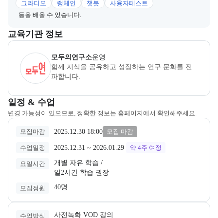
그라디오
랭체인
챗봇
사용자테스트
등을 배울 수 있습니다.
이 섹션에서는 부트캠프를 운영하거나 주관하는 회사의 정보를 카드 
교육기관 정보
모두의연구소
은(는) 본 부트캠프의
운영
사로, 상세 소개 페이지로 
모두의연구소
운영
함께 지식을 공유하고 성장하는 연구 문화를 전
파합니다.
교육과정 일정과 모집 상태에 따른 안내를 제공한다.
일정 & 수업
변경 가능성이 있으므로, 정확한 정보는 홈페이지에서 확인해주세요.
2025.12.30 18:00
모집마감
모집 마감
2025.12.31
 ~ 
2026.01.29
수업일정
약 4주
여정
개별 자유 학습 /

요일시간
일2시간 학습 권장
40명
모집정원
사전녹화 VOD 강의
수업방식