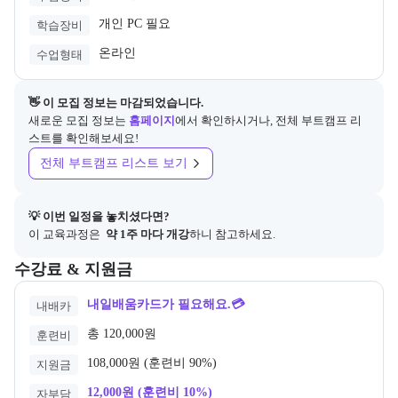
개인 PC 필요
학습장비
온라인
수업형태
👋 이 모집 정보는 마감되었습니다.
새로운 모집 정보는
홈페이지
에서 확인하시거나, 전체 부트캠프 리
스트를 확인해보세요!
전체 부트캠프 리스트 보기
💡 이번 일정을 놓치셨다면?
이 교육과정은
 약 1주 마다 개강
하니 참고하세요.
교육과정의 비용 및 결제 관련 정보를 안내한다. 필요 시 정부지원 과정
수강료 & 지원금
내일배움카드가 필요해요.💳
내배카
총 120,000원
훈련비
108,000원 (훈련비 90%)
지원금
12,000원 (훈련비 10%)
자부담