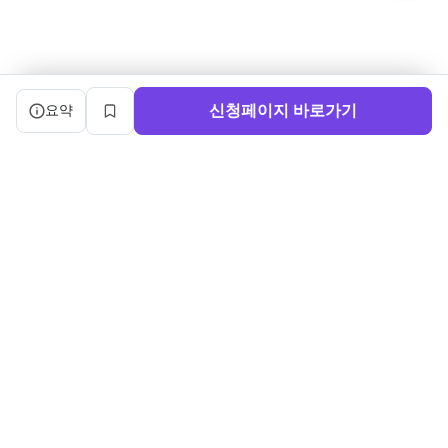
캠프 요약 정보와 상세 도우미, 북마크, 신청 버튼을 제공한다.
신청페이지 바로가기
요약
북마크
서비스 이용약관
ㅣ
개인정보처리방침
ㅣ
교육기관 가입
ㅣ
채용
ㅣ
블로그
내로우게이트 주식회사 ㅣ 대표 정사윤 ㅣ 사업자등록번호 140-86-03750
주소: (04515) 서울특별시 중구 세종대로 91, 3층 ㅣ 문의:
sayun@boottent.com
본 웹사이트 내의 교육과정 및 운영 정보, 디자인 및 화면의 구성, UI를 포
함한 일체의 콘텐츠에 대한
무단 복제, 배포, 가공, 크롤링, 스크래핑 등의 행위는 저작권법, 콘텐츠산
업진흥법 및 부정경쟁방지법 등