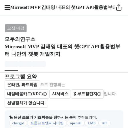
Microsoft MVP 김태영 대표의 챗GPT API활용법부터 
브랜드: 모두의연구소, 과정명: Microsoft MVP 김
모집 마감
모두의연구소
Microsoft MVP 김태영 대표의 챗GPT API활용법부
터 나만의 챗봇 개발까지
모집개요
캠프를 운영하거나 참여하는 회사 정보를 카드 형태로 제공한다.
프로그램 요약
온라인, 파트타임
으로 진행되는
내일배움카드(KDC)
AI서비스
🎖️ 부트챌린지
입니다.
선발절차가 없습니다.
🐤 완전 초보라 기초학습을 원하시는 분
께 추천드리며,
chatgpt
프롬프트엔지니어링
openAI
LMS
API