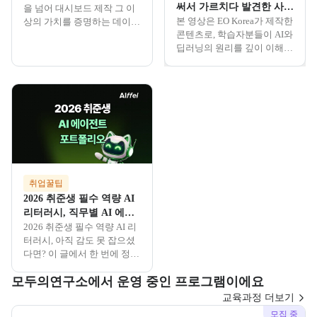
써서 가르치다 발견한 사실
을 넘어 대시보드 제작 그 이
스'로
| CU Boulder, Tom Yeh
본 영상은 EO Korea가 제작한
상의 가치를 증명하는 데이터
콘텐츠로, 학습자분들이 AI와
분석가의 생존 전략을 알아봅
딥러닝의 원리를 깊이 이해하
니다.
는 데 도움이 되기를 바라는
마음을 담아 참고용으로 제공
됩니다. EO Korea는 본 교육
과정의 기획 및 운영에는 관
여하지 않았으며, 영상의 무
단 편집 및 2차 가공은 금지됩
니다.
취업꿀팁
2026 취준생 필수 역량 AI
리터러시, 직무별 AI 에이
전트 포트폴리오 준비 방법
2026 취준생 필수 역량 AI 리
터러시, 아직 감도 못 잡으셨
다면? 이 글에서 한 번에 정리
해드립니다!
모두의연구소에서 운영 중인 프로그램이에요
교육과정 더보기
모집 중