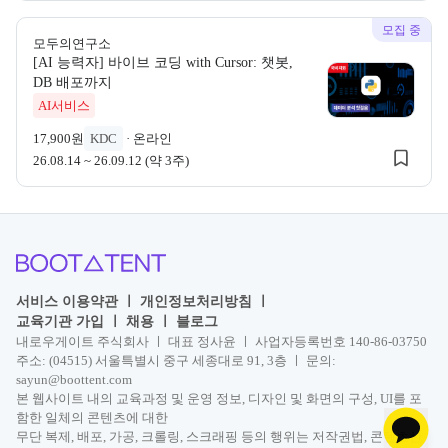
모집 중
모두의연구소
[AI 능력자] 바이브 코딩 with Cursor: 챗봇,
모두의연구소
DB 배포까지
모두의연구소 [
AI서비스
17,900원
KDC
·
온라인
26.08.14 ~ 26.09.12 (약 3주)
서비스 이용약관
ㅣ
개인정보처리방침
ㅣ
교육기관 가입
ㅣ
채용
ㅣ
블로그
내로우게이트 주식회사 ㅣ 대표 정사윤 ㅣ 사업자등록번호 140-86-03750
주소: (04515) 서울특별시 중구 세종대로 91, 3층 ㅣ 문의:
sayun@boottent.com
본 웹사이트 내의 교육과정 및 운영 정보, 디자인 및 화면의 구성, UI를 포
함한 일체의 콘텐츠에 대한
무단 복제, 배포, 가공, 크롤링, 스크래핑 등의 행위는 저작권법, 콘텐츠산