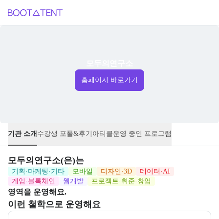
모두의연구소
홈페이지 바로가기
기관 소개
수강생 포폴&후기
아티클
운영 중인 프로그램
모두의연구소
(은)는
기획·마케팅·기타
모바일
디자인·3D
데이터·AI
게임·블록체인
웹개발
프로젝트·취준·창업
영역을 운영해요.
이런 철학으로 운영해요