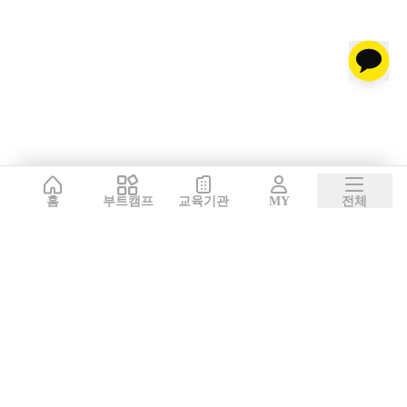
홈
부트캠프
교육기관
MY
전체
서비스 이용약관
ㅣ
개인정보처리방침
ㅣ
교육기관 가입
ㅣ
채용
ㅣ
블로그
내로우게이트 주식회사 ㅣ 대표 정사윤 ㅣ 사업자등록번호 140-86-03750