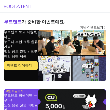
부트텐트
가 준비한 이벤트예요.
지난 이벤트보기
부트텐트 보고 지원했
다면?

누구나 부텐 크루 합류 
가능!
웰컴 키트 증정 + 크루
만의 혜택 제공
이벤트 참여하기
~ 8월 31일까지
부트텐트 회원이면 누
구나!

도전 응원 선물 이벤트 