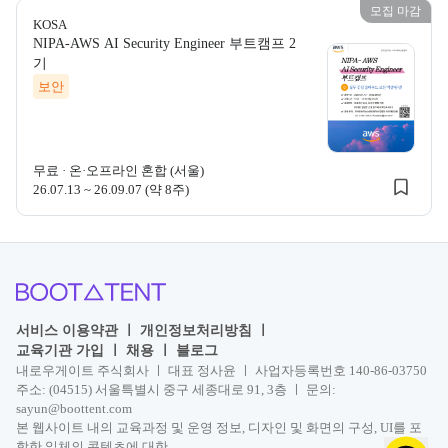
모집 마감
KOSA
NIPA-AWS AI Security Engineer 부트캠프 2
KOSA
기
보안
KOSA NIPA-
무료
·
온·오프라인 혼합 (서울)
26.07.13 ~ 26.09.07 (약 8주)
서비스 이용약관
ㅣ
개인정보처리방침
ㅣ
교육기관 가입
ㅣ
채용
ㅣ
블로그
내로우게이트 주식회사 ㅣ 대표 정사윤 ㅣ 사업자등록번호 140-86-03750
주소: (04515) 서울특별시 중구 세종대로 91, 3층 ㅣ 문의:
sayun@boottent.com
본 웹사이트 내의 교육과정 및 운영 정보, 디자인 및 화면의 구성, UI를 포
함한 일체의 콘텐츠에 대한