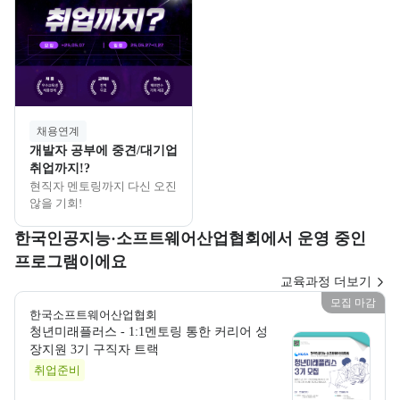
채용연계
개발자 공부에 중견/대기업
취업까지!?
현직자 멘토링까지 다신 오진
않을 기회!
한국인공지능·소프트웨어산업협회에서 운영 중인
프로그램이에요
교육과정 더보기
모집 마감
한국소프트웨어산업협회
청년미래플러스 - 1:1멘토링 통한 커리어 성
한국소프트웨어산업협회
장지원 3기 구직자 트랙
취업준비
한국소프트웨어