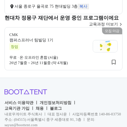
서울 종로구 율곡로 75 현대빌딩 3층
복사
현대차 정몽구 재단에서 운영 중인 프로그램이에요
교육과정 더보기
모집 마감
CMK
CMK
캠퍼스프러너 팀빌딩 1기
창업
CMK 캠퍼스
무료
·
온·오프라인 혼합 (서울)
26년 7월중 ~ 26년 11월중 (약 4개월)
서비스 이용약관
ㅣ
개인정보처리방침
ㅣ
교육기관 가입
ㅣ
채용
ㅣ
블로그
내로우게이트 주식회사 ㅣ 대표 정사윤 ㅣ 사업자등록번호 140-86-03750
주소: (04515) 서울특별시 중구 세종대로 91, 3층 ㅣ 문의:
sayun@boottent.com