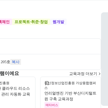
록체인
프로젝트·취준·창업
웹개발
205호
복사
모집 마감
그램이에요
교육과정 더보기
진흥원
부산정보산업진흥원 가상융합캠퍼
스
한 클라우드 리소스
언리얼엔진 기반 부산디지털트
 관리 자동화 교육
윈 구축 교육과정
메타버스