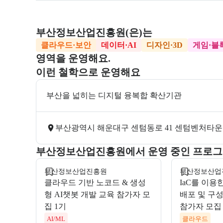
부산정보산업진흥원
(은)는
클라우드·보안
데이터·AI
디자인·3D
게임·블
영역을 운영해요.
이런 철학으로 운영해요
부산을 넓히는 디지털 융복합 확산기관
부산광역시 해운대구 센텀동로 41 센텀벤처타운 
모집 중
모집 마감
부산정보산업진흥원에서 운영 중인 프로
부산정보산업진흥원
부산정보산업
클라우드 기반 노코드 & 생성
IaC를 이용
형 AI챗봇 개발 교육 참가자 모
배포 및 구성
집 1기
참가자 모집
AI/ML
클라우드