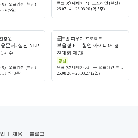
무료 (💳 내배카 X)
·
오프라인 (부산)
 X)
·
오프라인 (부산)
26.07.14 ~ 26.08.20 (약 5주)
07.24 (5일)
모집 마감
진흥원
글로벌 피우다 프로젝트
금융문서- 실전 NLP
부울경 ICT 창업 아이디어 경
 1차수
진대회 제7회
창업
 X)
·
오프라인 (부산)
무료 (💳 내배카 X)
·
온·오프라인 혼합 (부산, 울산, 경남)
08.31 (약 8주)
26.08.26 ~ 26.08.27 (2일)
가입
ㅣ
채용
ㅣ
블로그