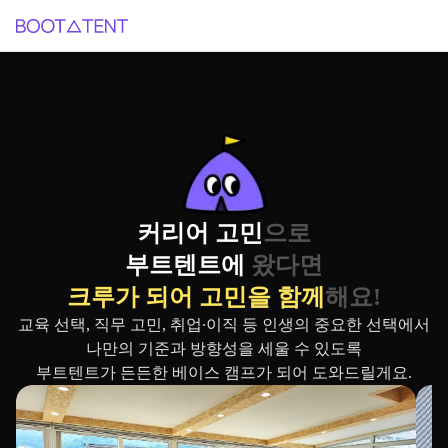
커리어 고민
으로
부트텐트에
 왔다면
크루가 되어 고민을
함께
해요!
교육 선택, 직무 고민, 취업∙이직 등 인생의 중요한 선택에서

나만의 기준과 방향성을 세울 수 있도록

부트텐트가 든든한 베이스 캠프가 되어 도와드릴게요.