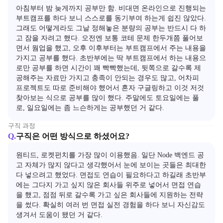
아침부터 밤 늦게까지 공부만 함. 비대면 온라인으로 진행되는 
부트캠프를 하다 보니 스스로를 동기부여 하는게 쉽진 않았다. 
그래도 어떻게라도 그날 정해놓은 분량의 공부는 반드시 다 하
고 잠을 자려고 했다. 오전엔 보통 코테 문제 한두개쯤 풀어보
면서 웜업을 했고, 오후 이후부터는 부트캠프에서 주는 내용을 
가지고 공부를 했다. 초반부에는 딱 부트캠프에서 하는 내용으
로만 공부를 하면 시간이 꽤 빡빡했는데, 뒷쪽으로 갈수록 제
공해주는 자료만 가지고 충족이 안되는 경우도 많고, 어차피 
프로젝트도 따로 준비해야 했어서 혼자 구글링하고 이것 저것 
찾아보는 식으로 공부를 많이 했다. 주말에도 토요일에는 풀
로, 일요일에는 좀 느슨하게는 공부했던 거 같다.
구직 과정
Q.
구직은 어떤 방식으로 하셨어요?
원티드, 로켓펀치를 가장 많이 이용했음. 일단 Node 백엔드 공
고 자체가 많지 않다고 생각했어서 눈에 보이는 곳들은 최대한 
다 넣으려고 했었다. 면접도 연습이 필요하다고 하길래 초반부
에는 그다지 가고 싶지 않은 회사들 위주로 넣어서 면접 연습
을 했고, 점점 뒤로 갈수록 가고 싶은 회사들에 지원하는 전략
을 썼다. 확실히 여러 번 면접 실전 경험을 하다 보니 자신감도 
생겨서 도움이 됐던 거 같다.