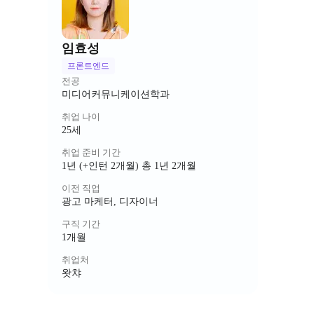
임효성
프론트엔드
전공
미디어커뮤니케이션학과
취업 나이
25세
취업 준비 기간
1년 (+인턴 2개월) 총 1년 2개월
이전 직업
광고 마케터, 디자이너
구직 기간
1개월
취업처
왓챠