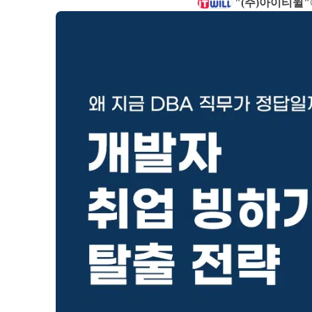
"(주)아이티윌"