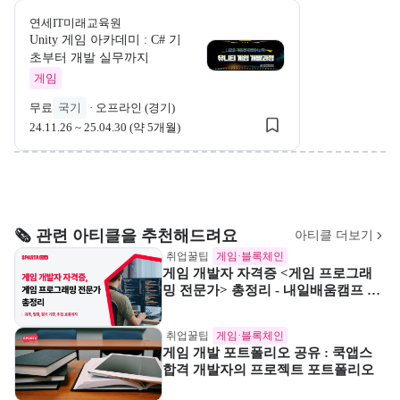
연세IT미래교육원
Unity 게임 아카데미 : C# 기
연세IT미래교육원
초부터 개발 실무까지
연세IT미래교육원 Unity 게
게임
무료
국기
·
오프라인 (경기)
24.11.26 ~ 25.04.30 (약 5개월)
🗞️ 관련 아티클을 추천해드려요
아티클 더보기
취업꿀팁
게임·블록체인
게임 개발자 자격증 <게임 프로그래
밍 전문가> 총정리 - 내일배움캠프 블
로그
취업꿀팁
게임·블록체인
게임 개발 포트폴리오 공유 : 쿡앱스
합격 개발자의 프로젝트 포트폴리오