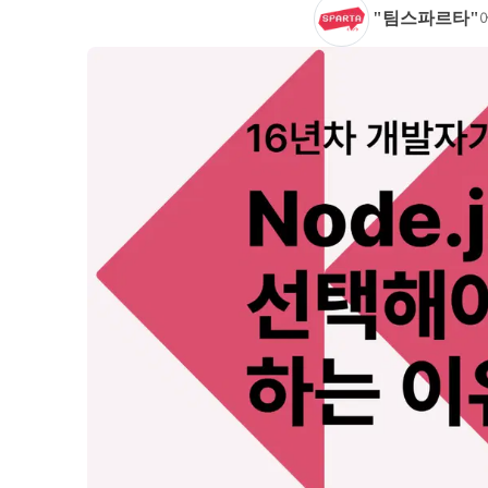
"팀스파르타"