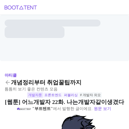
아티클
개념정리부터 취업꿀팁까지
틈틈히 보기 좋은 컨텐츠 모음
개발자툰
프론트엔드
퍼블리싱
# 개발자 외모
[웹툰] 어느개발자 22화. 나는개발자같이생겼다
"부트텐트"
에서 발행한 글이에요.
원문 보기