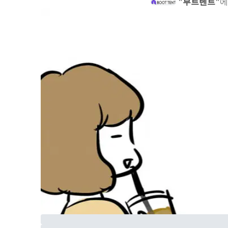
"부트텐트"
에