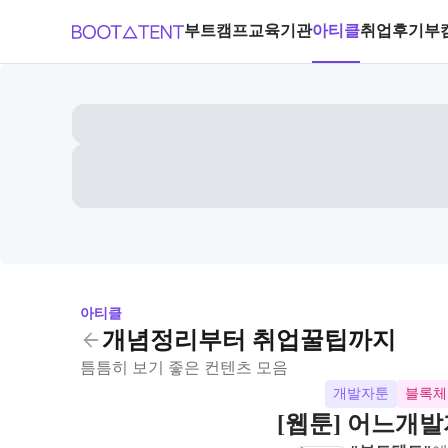
부트캠프
교육기관
아티클
취업후기
부
아티클
개념정리부터 취업꿀팁까지
틈틈히 보기 좋은 컨텐츠 모음
개발자툰
블록체
[웹툰] 어느개발