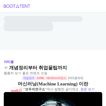
아티클
개념정리부터 취업꿀팁까지
틈틈히 보기 좋은 컨텐츠 모음
개념정리
AI/ML
데이터사이언스
# #기초지식
머신러닝(Machine Learning) 이란
"모두의연구소"
에서 발행한 글이에요.
원문 보기