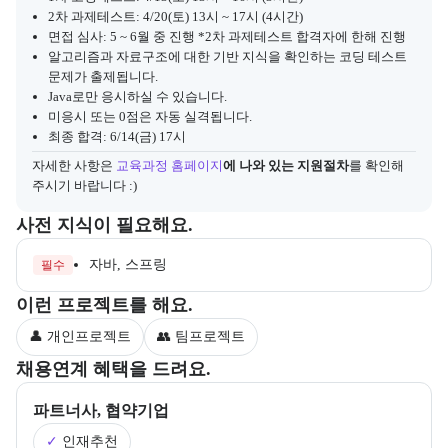
2차 과제테스트: 4/20(토) 13시 ~ 17시 (4시간)
면접 심사: 5 ~ 6월 중 진행 *2차 과제테스트 합격자에 한해 진행
알고리즘과 자료구조에 대한 기반 지식을 확인하는 코딩 테스트
문제가 출제됩니다.
Java로만 응시하실 수 있습니다.
미응시 또는 0점은 자동 실격됩니다.
최종 합격: 6/14(금) 17시
자세한 사항은
교육과정 홈페이지
에 나와 있는 지원절차
를 확인해 
주시기 바랍니다 :)
수강 전 준비하면 좋은 필수 및 권장 사전 지식과, 사전 학습 자료 제공
사전 지식이 필요해요.
자바, 스프링
필수
부트캠프 과정에서 진행하는 프로젝트 유형을 안내한다.
이런 프로젝트를 해요.
👤 개인프로젝트
👥 팀프로젝트
부트캠프의 채용 연계 기업 정보와 추가 안내 내용을 제공한다.
채용연계 혜택을 드려요.
파트너사, 협약기업
✓
인재추천