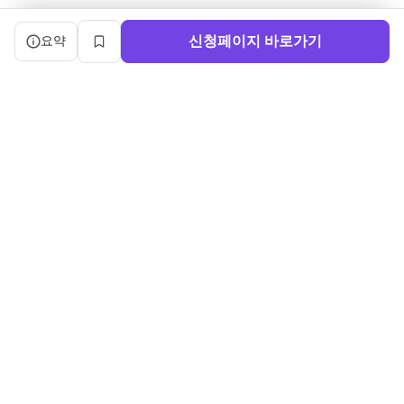
캠프 요약 정보와 상세 도우미, 북마크, 신청 버튼을 제공한다.
신청페이지 바로가기
요약
북마크
서비스 이용약관
ㅣ
개인정보처리방침
ㅣ
교육기관 가입
ㅣ
채용
ㅣ
블로그
내로우게이트 주식회사 ㅣ 대표 정사윤 ㅣ 사업자등록번호 140-86-03750
주소: (04515) 서울특별시 중구 세종대로 91, 3층 ㅣ 문의:
sayun@boottent.com
본 웹사이트 내의 교육과정 및 운영 정보, 디자인 및 화면의 구성, UI를 포
함한 일체의 콘텐츠에 대한
무단 복제, 배포, 가공, 크롤링, 스크래핑 등의 행위는 저작권법, 콘텐츠산
업진흥법 및 부정경쟁방지법 등
관련 법령에 의하여 엄격히 금지됩니다.
Copyright ©2026 Narrowgate ALL RIGHTS RESERVED