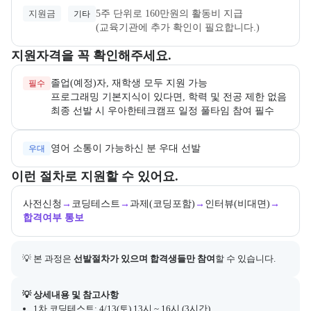
지원금
5주 단위로 160만원의 활동비 지급
기타
(교육기관에 추가 확인이 필요합니다.)
교육과정 지원 자격과 우대 사항을 각각 묶어서 안내한다.
지원자격을 꼭 확인해주세요.
필수
최종 선발 시 우아한테크캠프 일정 풀타임 참여 필수
영어 소통이 가능하신 분 우대 선발
우대
교육과정 지원 절차와 참여 조건, 상세 참고사항을 안내한다.
이런 절차로 지원할 수 있어요.
사전신청
→
코딩테스트
→
과제(코딩포함)
→
인터뷰(비대면)
→
합격여부 통보
💡 본 과정은 
선발절차가 있으며 합격생들만 참여
할 수 있습니다.
아래에는 지원 절차의 상세 설명 및 참고 링크가 포함된다.
💡 상세내용 및 참고사항
1차 코딩테스트: 4/13(토) 13시 ~ 16시 (3시간)