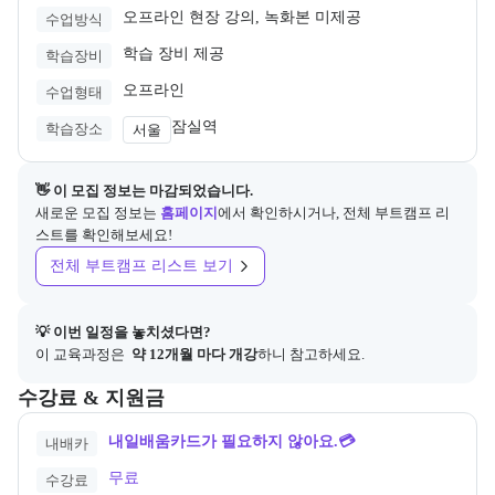
오프라인 현장 강의, 녹화본 미제공
수업방식
학습 장비 제공
학습장비
오프라인
수업형태
잠실역
학습장소
서울
👋 이 모집 정보는 마감되었습니다.
새로운 모집 정보는
홈페이지
에서 확인하시거나, 전체 부트캠프 리
스트를 확인해보세요!
전체 부트캠프 리스트 보기
💡 이번 일정을 놓치셨다면?
이 교육과정은 
 약 12개월 마다 개강
하니 참고하세요.
교육과정의 비용 및 결제 관련 정보를 안내한다. 필요 시 정부지원 과정
수강료 & 지원금
내일배움카드가 필요하지 않아요.💳
내배카
무료
수강료