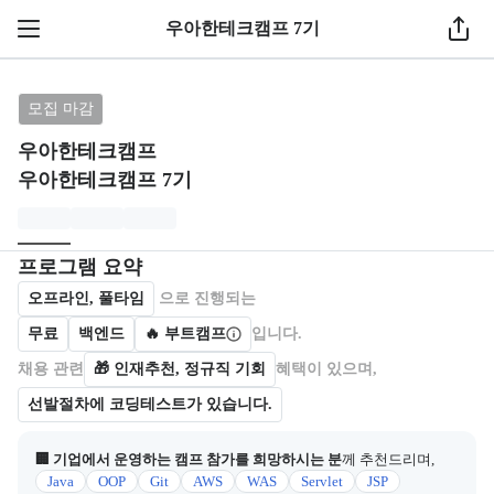
우아한테크캠프 7기
브랜드: 우아한테크캠프, 과정명: 우아한테크캠프 7기
모집 마감
우아한테크캠프
우아한테크캠프 7기
모집개요
캠프를 운영하거나 참여하는 회사 정보를 카드 형태로 제공한다.
프로그램 요약
오프라인, 풀타임
으로 진행되는
무료
백엔드
🔥 부트캠프
입니다.
채용 관련
🎁
인재추천, 정규직 기회
혜택이 있으며,
선발절차에 코딩테스트가 있습니다.
🏢 기업에서 운영하는 캠프 참가를 희망하시는 분
께 추천드리며,
Java
OOP
Git
AWS
WAS
Servlet
JSP