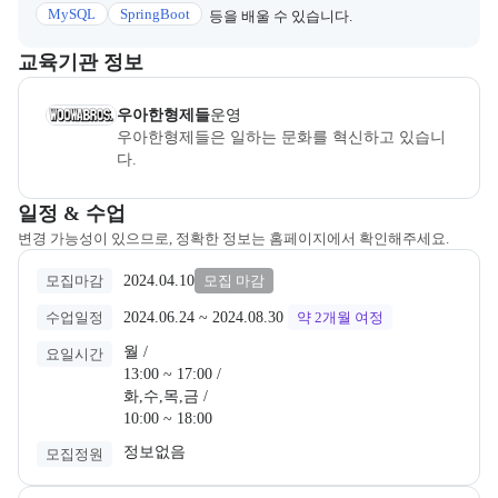
MySQL
SpringBoot
등을 배울 수 있습니다.
이 섹션에서는 부트캠프를 운영하거나 주관하는 회사의 정보를 카드 
교육기관 정보
우아한형제들
은(는) 본 부트캠프의
운영
사로, 상세 소개 페이지로 
우아한형제들
운영
우아한형제들은 일하는 문화를 혁신하고 있습니
다.
교육과정 일정과 모집 상태에 따른 안내를 제공한다.
일정 & 수업
변경 가능성이 있으므로, 정확한 정보는 홈페이지에서 확인해주세요.
2024.04.10
모집마감
모집 마감
2024.06.24
 ~ 
2024.08.30
수업일정
약 2개월
여정
월 /

요일시간
13:00 ~ 17:00 /

화,수,목,금 /

10:00 ~ 18:00
정보없음
모집정원