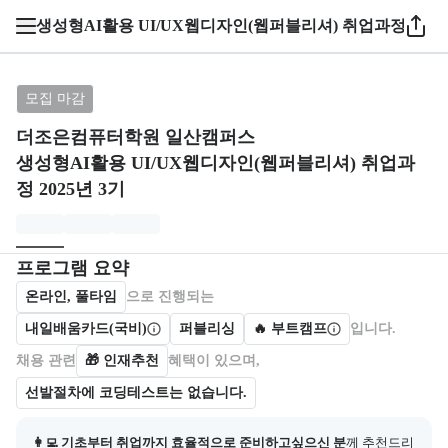
1 / 5
생성형AI활용 UI/UX웹디자인(웹퍼블리셔) 취업과정 2025
브랜드: 더조은컴퓨터학원 일산캠퍼스, 과정명: 생성형AI
모집 마감
더조은컴퓨터학원 일산캠퍼스
생성형AI활용 UI/UX웹디자인(웹퍼블리셔) 취업과
정 2025년 3기
모집개요
캠프를 운영하거나 참여하는 회사 정보를 카드 형태로 제공한다.
프로그램 요약
온라인, 풀타임
으로 진행되는
내일배움카드(국비)
퍼블리싱
🔥 부트캠프
입니다.
채용 관련
🎁
인재추천
혜택이 있으며,
선발절차에 코딩테스트는 없습니다.
👩‍💻 기초부터 취업까지 효율적으로 준비하고싶으신 분
께 추천드리