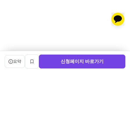
캠프 요약 정보와 상세 도우미, 북마크, 신청 버튼을 제공한다.
신청페이지 바로가기
요약
북마크
서비스 이용약관
ㅣ
개인정보처리방침
ㅣ
교육기관 가입
ㅣ
채용
ㅣ
블로그
내로우게이트 주식회사 ㅣ 대표 정사윤 ㅣ 사업자등록번호 140-86-03750
주소: (04515) 서울특별시 중구 세종대로 91, 3층 ㅣ 문의: