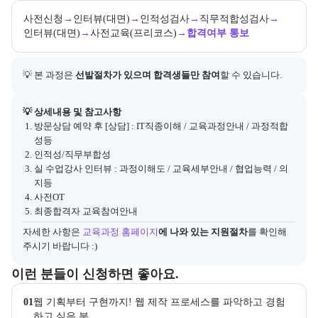
사전신청
→
인터뷰(대면)
→
인적성검사
→
직무적합성검사
→
인터뷰(대면)
→
사전교육(프리코스)
→
합격여부 통보
💡 본 과정은 
선발절차가 있으며 합격생들만 참여
할 수 있습니다.
아래에는 지원 절차의 상세 설명 및 참고 링크가 포함된다.
💡 상세내용 및 참고사항
방문상담 예약 후 [상담] : IT직종이해 / 교육과정안내 / 과정적합
성등
인적성/직무부합성
실 수업강사 인터뷰 : 과정이해도 / 교육세부안내 / 협업능력 / 의
지등
사전OT
최종합격자 교육참여안내
자세한 사항은
교육과정 홈페이지
에 나와 있는 지원절차
를 확인해 
주시기 바랍니다 :)
이 교육과정이 어떤 분들께 추천되는지 항목으로 안내한다. 더보기 버튼
이런 분들이 신청하면 좋아요.
01
웹 기획부터 구현까지! 웹 제작 프로세스를 파악하고 경험
하고 싶은 분