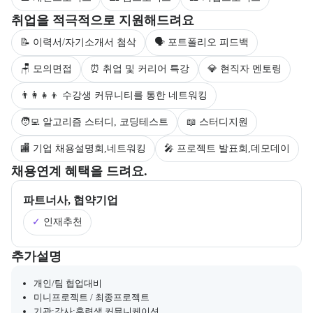
부트캠프 수강생을 대상으로 제공되는 취업 지원 서비스를 안내한다.
취업을 적극적으로 지원해드려요
📝 이력서/자기소개서 첨삭
🗣 포트폴리오 피드백
🪑 모의면접
⏰ 취업 및 커리어 특강
💎 현직자 멘토링
👨‍👩‍👧‍👦 수강생 커뮤니티를 통한 네트워킹
🧑‍💻 알고리즘 스터디, 코딩테스트
📖 스터디지원
🏬 기업 채용설명회,네트워킹
🎤 프로젝트 발표회,데모데이
부트캠프의 채용 연계 기업 정보와 추가 안내 내용을 제공한다.
채용연계 혜택을 드려요.
파트너사, 협약기업
✓
인재추천
부트캠프와 관련된 추가 안내 및 참고 사항을 제공한다.
추가설명
개인/팀 협업대비
미니프로젝트 / 최종프로젝트
기관:강사:훈련생 커뮤니케이션