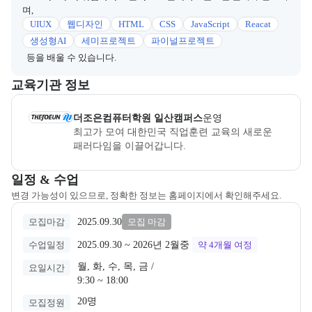
며,
UIUX
웹디자인
HTML
CSS
JavaScript
Reacat
생성형AI
세미프로젝트
파이널프로젝트
등을 배울 수 있습니다.
이 섹션에서는 부트캠프를 운영하거나 주관하는 회사의 정보를 카드 
교육기관 정보
더조은컴퓨터학원 일산캠퍼스
은(는) 본 부트캠프의
운영
사로, 상
더조은컴퓨터학원 일산캠퍼스
운영
최고가 모여 대한민국 직업훈련 교육의 새로운 
패러다임을 이끌어갑니다.
교육과정 일정과 모집 상태에 따른 안내를 제공한다.
일정 & 수업
변경 가능성이 있으므로, 정확한 정보는 홈페이지에서 확인해주세요.
2025.09.30
모집마감
모집 마감
2025.09.30
 ~ 
2026년 2월중
수업일정
약 4개월
여정
월, 화, 수, 목, 금 /

요일시간
9:30 ~ 18:00
20명
모집정원