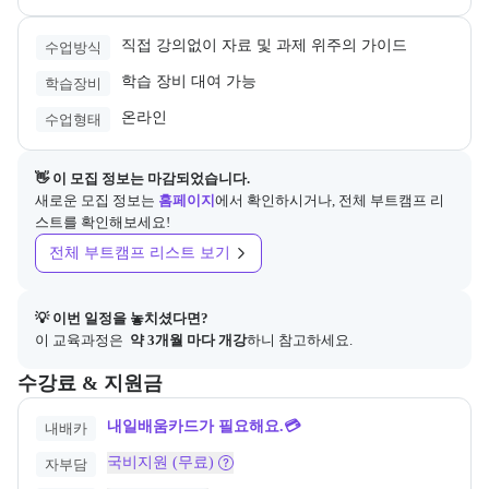
직접 강의없이 자료 및 과제 위주의 가이드
수업방식
학습 장비 대여 가능
학습장비
온라인
수업형태
👋 이 모집 정보는 마감되었습니다.
새로운 모집 정보는
홈페이지
에서 확인하시거나, 전체 부트캠프 리
스트를 확인해보세요!
전체 부트캠프 리스트 보기
💡 이번 일정을 놓치셨다면?
이 교육과정은 
 약 3개월 마다 개강
하니 참고하세요.
교육과정의 비용 및 결제 관련 정보를 안내한다. 필요 시 정부지원 과정
수강료 & 지원금
내일배움카드가 필요해요.💳
내배카
국비지원 (무료)
자부담