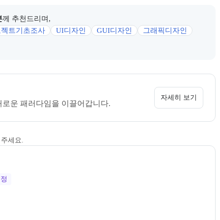
분
께 추천드리며,
로젝트기초조사
UI디자인
GUI디자인
그래픽디자인
 정보를 카드 형태로 안내한다.
사로, 상세 소개 페이지로 이동할 수 있다.
자세히 보기
새로운 패러다임을 이끌어갑니다.
해주세요.
정