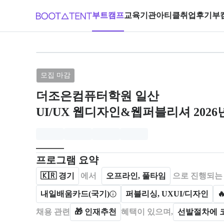
부트캠프
교육기관
아티클
취업후기
부
브랜드: 더조은컴퓨터학원 일산, 과정명
모집 마감
더조은컴퓨터학원 일산
UI/UX 웹디자인&웹퍼블리셔 2026
모집개요
캠프를 운영하거나 참여하는 회사 정보를 카드 형태로
프로그램 요약
🇰🇷
경기
에서
오프라인, 풀타임
으로 진행되는
내일배움카드(국기)
퍼블리싱, UXUI/디자인

채용 관련
🎁
인재추천
혜택이 있으며,
선발절차에 