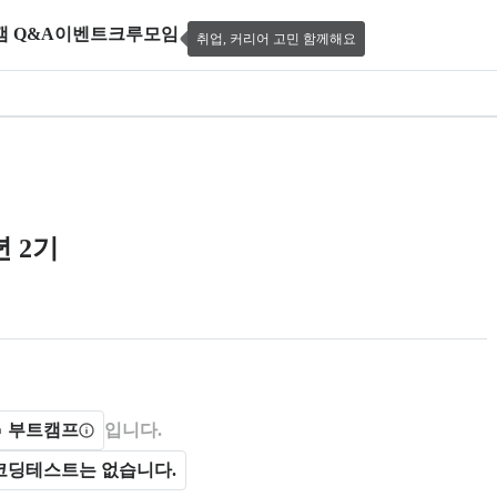
캠 Q&A
이벤트
크루모임
취업, 커리어 고민 함께해요
: UI/UX 웹디자인&웹퍼블리셔 2026년 
년 2기
 제공한다.
 부트캠프
입니다.
코딩테스트는 없습니다.