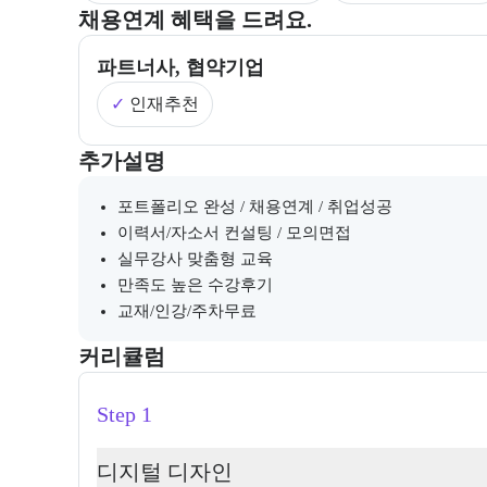
부트캠프의 채용 연계 기업 정보와 추가 안내 내용을 
채용연계 혜택을 드려요.
파트너사, 협약기업
✓
인재추천
부트캠프와 관련된 추가 안내 및 참고 사항을 제공한다
추가설명
포트폴리오 완성 / 채용연계 / 취업성공
이력서/자소서 컨설팅 / 모의면접
실무강사 맞춤형 교육
만족도 높은 수강후기
교재/인강/주차무료
커리큘럼
교육과정의 커리큘럼 정보를 안내한다.
커리큘럼
Step 1
디지털 디자인