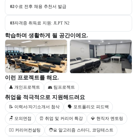
02
수료 전후 채용 추천서 발급
03
자격증 취득료 지원: JLPT N2
부트캠프 교육 환경 사진을 목록으로 보여준다.
학습하며 생활하게 될 공간이에요.
교육 환경 사진 목록
부트캠프 과정에서 진행하는 프로젝트 유형을 안내한다.
이런 프로젝트를 해요.
👤 개인프로젝트
👥 팀프로젝트
부트캠프 수강생을 대상으로 제공되는 취업 지원 서비스를 안내한다.
취업을 적극적으로 지원해드려요
📝 이력서/자기소개서 첨삭
🗣 포트폴리오 피드백
🪑 모의면접
⏰ 취업 및 커리어 특강
💎 현직자 멘토링
💁‍♀️ 커리어컨설팅
🧑‍💻 알고리즘 스터디, 코딩테스트