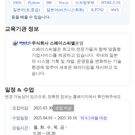
JAVA
Python
DB
Veu.js
스프링부트
HTML/CSS
일본어(초,중급)
일본어(비즈니스회화)
JLPTN2
AWS
등을 배울 수 있습니다.
이 섹션에서는 부트캠프를 운영하거나 주관하는 회사의 정보를 카드 
교육기관 정보
주식회사 스페이스씨엘
은(는) 본 부트캠프의
운영
사로, 상세 소개
주식회사 스페이스씨엘
운영
스페이스씨엘은 최고의 전문가들과 함께 맞춤형 
기업서비스를 제공하고 있습니다. 국내와 일본
의 시스템 기획 및 개발, 운영등을 변화하는 기술
환경에 맞추어 새로운 패러다임을 제시하고 있
습니다.

최고의 IT핵심기술을 일본취업 IT교육에 반영하
교육과정 일정과 모집 상태에 따른 안내를 제공한다.
일정 & 수업
여 일본 해외취업 연수과정을 운영하고 있습니
변경 가능성이 있으므로, 정확한 정보는 홈페이지에서 확인해주세요.
다.
2025.03.30
모집마감
모집 마감
2025.04.01
 ~ 
2025.10.16
수업일정
약 6.5개월
여정
월, 화, 수, 목, 금 /

요일시간
9:30 ~ 18:30