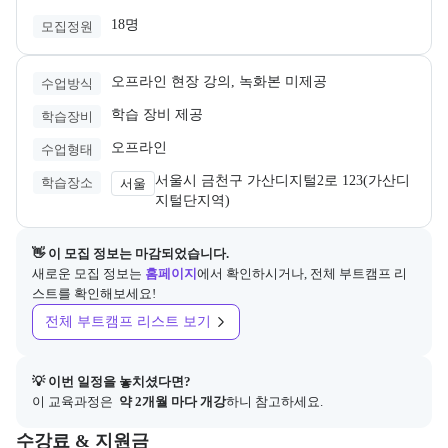
18명
모집정원
오프라인 현장 강의, 녹화본 미제공
수업방식
학습 장비 제공
학습장비
오프라인
수업형태
서울시 금천구 가산디지털2로 123(가산디
학습장소
서울
지털단지역)
👋 이 모집 정보는 마감되었습니다.
새로운 모집 정보는
홈페이지
에서 확인하시거나, 전체 부트캠프 리
스트를 확인해보세요!
전체 부트캠프 리스트 보기
💡 이번 일정을 놓치셨다면?
이 교육과정은 
 약 2개월 마다 개강
하니 참고하세요.
교육과정의 비용 및 결제 관련 정보를 안내한다. 필요 시 정부지원 과정
수강료 & 지원금