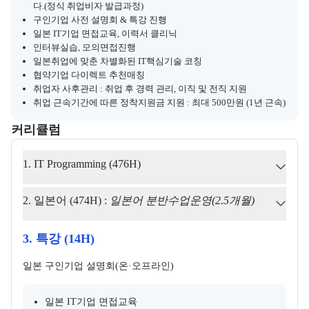
다.(정식 취업비자 발급과정)
구인기업 사전 설명회 & 특강 진행
일본 IT기업 면접교육, 이력서 클리닉
인터뷰실습, 모의면접진행
일본취업에 맞춘 차별화된 IT핵심기술 코칭
협약기업 다이렉트 추천매칭
취업자 사후관리 : 취업 후 경력 관리, 이직 및 전직 지원
취업 근속기간에 따른 정착지원금 지원 : 최대 500만원 (1년 근속)
커리큘럼
교육과정의 커리큘럼 정보를 안내한다.
커리큘럼
1. IT Programming (476H)
2. 일본어 (474H) : 
일본어 분반수업운영(2.5개월)
3. 특강 (14H)
일본 구인기업 설명회(온·오프라인)
일본 IT기업 면접교육