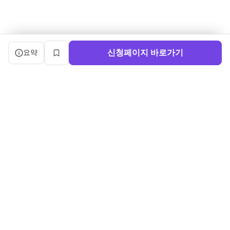
캠프 요약 정보와 상세 도우미, 북마크, 신청 버튼을 제공한다.
신청페이지 바로가기
요약
북마크
서비스 이용약관
ㅣ
개인정보처리방침
ㅣ
교육기관 가입
ㅣ
채용
ㅣ
블로그
내로우게이트 주식회사 ㅣ 대표 정사윤 ㅣ 사업자등록번호 140-86-03750
주소: (04515) 서울특별시 중구 세종대로 91, 3층 ㅣ 문의:
sayun@boottent.com
본 웹사이트 내의 교육과정 및 운영 정보, 디자인 및 화면의 구성, UI를 포
함한 일체의 콘텐츠에 대한
무단 복제, 배포, 가공, 크롤링, 스크래핑 등의 행위는 저작권법, 콘텐츠산
업진흥법 및 부정경쟁방지법 등