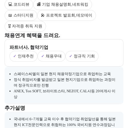
💻 코드리뷰
🏬 기업 채용설명회,네트워킹
📖 스터디지원
🎤 프로젝트 발표회,데모데이
🎖 자격증 취득 지원
부트캠프의 채용 연계 기업 정보와 추가 안내 내용을 제공한다.
채용연계 혜택을 드려요.
파트너사, 협약기업
✓
인재추천
✓
채용우대
✓
정규직 기회
채용 연계와 관련된 추가 안내 내용을 마크다운 형식으로 제공한다.
스페이스씨엘의 일본 현지 채용약정기업으로 취업하는 교육
정식 취업비자를 발급받고 일본 현지기업으로 취업하는 과정이
며 정규직으로만 진행
ANEX, Ton SOFT, 브라이트스타, NEZOT, CAL사등 20여개사 이
상
부트캠프와 관련된 추가 안내 및 참고 사항을 제공한다.
추가설명
국내에서 6~7개월 교육 이수 후 협약기업 취업알선을 통해 일본
현지 ICT전문인력으로 취헙하는 100% 국비지원 연수과정입니