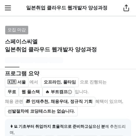
1 / 3
일본취업 클라우드 웹개발자 양성과정
브랜드: 스페이스씨엘, 과정명: 일본취업 클라우드 웹
모집 마감
스페이스씨엘
일본취업 클라우드 웹개발자 양성과정
모집개요
캠프를 운영하거나 참여하는 회사 정보를 카드 형태로 제공한다.
프로그램 요약
🇰🇷
서울
에서
오프라인, 풀타임
으로 진행되는
무료
웹 풀스택
🔥 부트캠프
입니다.
채용 관련
🎁
인재추천, 채용우대, 정규직 기회
혜택이 있으며,
선발절차에 코딩테스트는 없습니다.
👩‍💻 기초부터 취업까지 효율적으로 준비하고싶으신 분
께 추천드리
며,