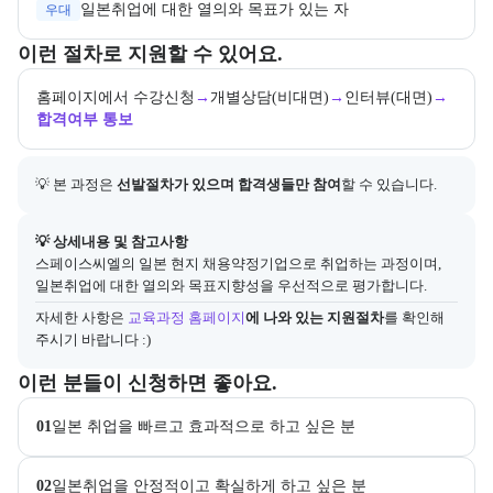
일본취업에 대한 열의와 목표가 있는 자
우대
교육과정 지원 절차와 참여 조건, 상세 참고사항을 안내한다.
이런 절차로 지원할 수 있어요.
홈페이지에서 수강신청
→
개별상담(비대면)
→
인터뷰(대면)
→
합격여부 통보
💡 본 과정은 
선발절차가 있으며 합격생들만 참여
할 수 있습니다.
아래에는 지원 절차의 상세 설명 및 참고 링크가 포함된다.
💡 상세내용 및 참고사항
스페이스씨엘의 일본 현지 채용약정기업으로 취업하는 과정이며, 
일본취업에 대한 열의와 목표지향성을 우선적으로 평가합니다.
자세한 사항은
교육과정 홈페이지
에 나와 있는 지원절차
를 확인해 
주시기 바랍니다 :)
이 교육과정이 어떤 분들께 추천되는지 항목으로 안내한다. 더보기 버튼
이런 분들이 신청하면 좋아요.
01
일본 취업을 빠르고 효과적으로 하고 싶은 분
02
일본취업을 안정적이고 확실하게 하고 싶은 분