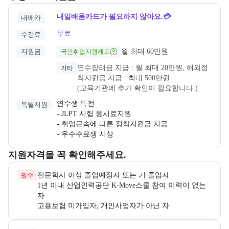
내일배움카드가 필요하지 않아요.💳
내배카
무료
수강료
지원금
월 최대 60만원
국민취업지원제도
연수장려금 지급 : 월 최대 20만원, 해외정
기타
착지원금 지급 : 최대 500만원
(교육기관에 추가 확인이 필요합니다.)
연수생 특전

특별지원
- JLPT 시험 응시료지원

- 취업근속에 따른 정착지원금 지급

- 우수수료생 시상
교육과정 지원 자격과 우대 사항을 각각 묶어서 안내한다.
지원자격을 꼭 확인해주세요.
필수
1년 이내 산업인력공단 K-Move스쿨 참여 이력이 없는 
고용보험 미가입자, 개인사업자가 아닌 자 