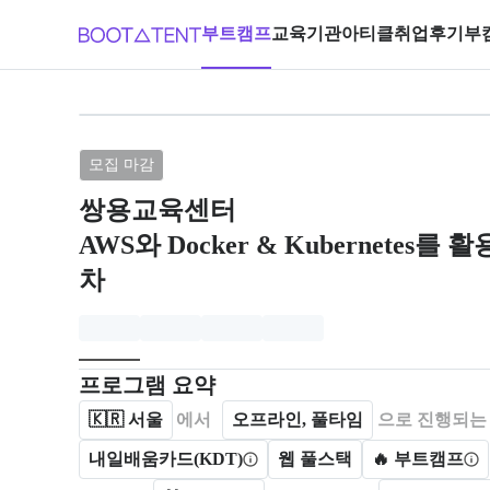
부트캠프
교육기관
아티클
취업후기
부
브랜드: 쌍용교육센터, 과정명: AWS와 D
모집 마감
쌍용교육센터
AWS와 Docker & Kubernetes를 
차
모집개요
캠프를 운영하거나 참여하는 회사 정보를 카드 형태로
프로그램 요약
🇰🇷
서울
에서
오프라인, 풀타임
으로 진행되는
내일배움카드(KDT)
웹 풀스택
🔥 부트캠프