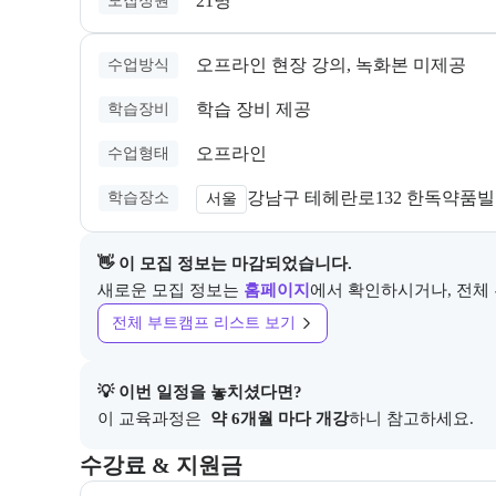
21명
모집정원
오프라인 현장 강의, 녹화본 미제공
수업방식
학습 장비 제공
학습장비
오프라인
수업형태
강남구 테헤란로132 한독약품빌
학습장소
서울
👋 이 모집 정보는 마감되었습니다.
새로운 모집 정보는
홈페이지
에서 확인하시거나, 전체
전체 부트캠프 리스트 보기
💡 이번 일정을 놓치셨다면?
이 교육과정은 
 약 6개월 마다 개강
하니 참고하세요.
교육과정의 비용 및 결제 관련 정보를 안내한다. 필요 
수강료 & 지원금