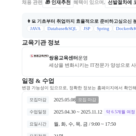
채용 관련
🎁
인재추천
혜택이 있으며,
선발절차에 
👩‍💻 기초부터 취업까지 효율적으로 준비하고싶으신 
JAVA
Database&SQL
JSP
Spring
Docker&K
이 섹션에서는 부트캠프를 운영하거나 주관하는 회사의
교육기관 정보
쌍용교육센터
은(는) 본 부트캠프의
운영
사로, 상세
쌍용교육센터
운영
세상을 변화시키는 IT전문가 양성으로 사
교육과정 일정과 모집 상태에 따른 안내를 제공한다.
일정 & 수업
변경 가능성이 있으므로, 정확한 정보는 홈페이지에서 확인
2025.05.08
모집마감
모집 마감
2025.04.30
 ~ 
2025.11.12
수업일정
약 6.5개월
여정
월, 화, 수, 목, 금 / 9:00 ~ 17:50
요일시간