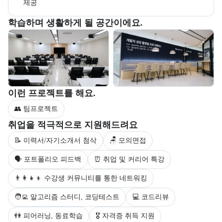
제공
부트캠프 교육 환경 사진을 목록으로 보여준다.
학습하며 생활하게 될 공간이에요.
교육 환경 사진 목록
부트캠프 과정에서 진행하는 프로젝트 유형을 안내한다.
이런 프로젝트를 해요.
👥 팀프로젝트
부트캠프 수강생을 대상으로 제공되는 취업 지원 서비스를 안내한다.
취업을 적극적으로 지원해드려요
📝 이력서/자기소개서 첨삭
🪑 모의면접
🗣 포트폴리오 피드백
⏰ 취업 및 커리어 특강
👨‍👩‍👧‍👦 수강생 커뮤니티를 통한 네트워킹
🧑‍💻 알고리즘 스터디, 코딩테스트
💻 코드리뷰
👫 피어러닝, 동료학습
🎖 자격증 취득 지원