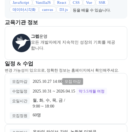
JavaScript
VanillaJS
React
CSS
Vue
SSR
데이터시각화
canvas
D3.js
등을 배울 수 있습니다.
이 섹션에서는 부트캠프를 운영하거나 주관하는 회사의 정보를 카드 
교육기관 정보
(주)그렙
은(는) 본 부트캠프의
운영
사로, 상세 소개 페이지로 이동할
그렙
운영
모든 개발자에게 지속적인 성장의 기회를 제공
합니다.
교육과정 일정과 모집 상태에 따른 안내를 제공한다.
일정 & 수업
변경 가능성이 있으므로, 정확한 정보는 홈페이지에서 확인해주세요.
2025.10.27 14:00
모집마감
모집 마감
2025.10.31
 ~ 
2026.04.15
수업일정
약 5.5개월
여정
월, 화, 수, 목, 금 /

요일시간
9:00 ~ 18:00
60명
모집정원
온라인 라이브 강의, 녹화본 미제공