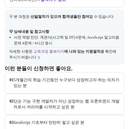
💡 본 과정은 
선발절차가 있으며 합격생들만 참여
할 수 있습니다.
아래에는 지원 절차의 상세 설명 및 참고 링크가 포함된다.
💡 상세내용 및 참고사항
사전 역량 진단: 객관식(사고력 및 DT) 6문제, JavaScript 알고리즘
문제 4문제 / 4시간 응시
자세한 사항은
교육과정 홈페이지
에 나와 있는 지원절차
를 확인해 
주시기 바랍니다 :)
이 교육과정이 어떤 분들께 추천되는지 항목으로 안내한다. 더보기 버튼
이런 분들이 신청하면 좋아요.
01
5개월간의 학습 기간동안 누구보다 성장하고자 하는 의지가 
있는 분
02
단순 기능 구현 개발자가 아닌 성장하는 웹 프론트엔드 개발
자로서 커리어를 시작하고 싶은 분
03
JavaScript 기초부터 탄탄히 쌓고 싶은 분