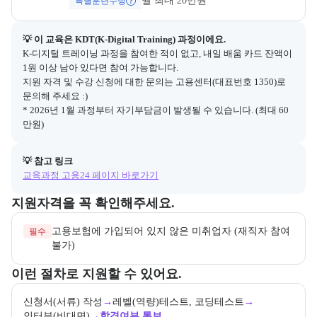
월 최대 20만원
특별훈련수당
💡 이 교육은 
KDT(K-Digital Training)
 과정이에요.
K-디지털 트레이닝 과정을 참여한 적이 없고, 내일 배움 카드 잔액이 
1원 이상 남아 있다면 참여 가능합니다.

지원 자격 및 수강 신청에 대한 문의는 고용센터(대표번호 1350)로 
문의해 주세요 :)

* 2026년 1월 과정부터 자기부담금이 발생될 수 있습니다. (최대 60
만원)
💡 참고 링크
교육과정 고용24 페이지 바로가기
교육과정 지원 자격과 우대 사항을 각각 묶어서 안내한다.
지원자격을 꼭 확인해주세요.
고용보험에 가입되어 있지 않은 미취업자 (재직자 참여 
필수
불가)
교육과정 지원 절차와 참여 조건, 상세 참고사항을 안내한다.
이런 절차로 지원할 수 있어요.
신청서(서류) 작성
→
레벨(역량)테스트, 코딩테스트
→
인터뷰(비대면)
→
합격여부 통보