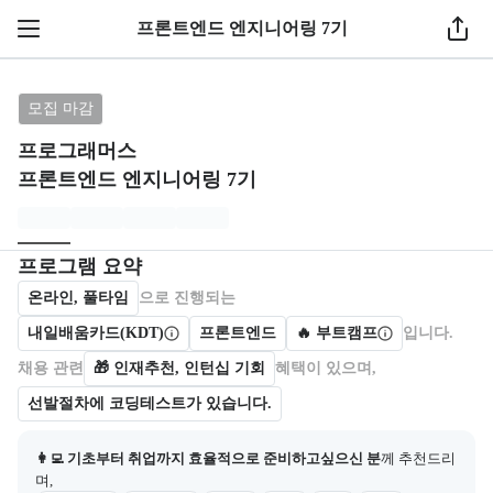
1 / 3
프론트엔드 엔지니어링 7기
브랜드: 프로그래머스, 과정명: 프론트엔드 엔지니어링
모집 마감
프로그래머스
프론트엔드 엔지니어링 7기
모집개요
캠프를 운영하거나 참여하는 회사 정보를 카드 형태로 제공한다.
프로그램 요약
온라인, 풀타임
으로 진행되는
내일배움카드(KDT)
프론트엔드
🔥 부트캠프
입니다.
채용 관련
🎁
인재추천, 인턴십 기회
혜택이 있으며,
선발절차에 코딩테스트가 있습니다.
👩‍💻 기초부터 취업까지 효율적으로 준비하고싶으신 분
께 추천드리
며,