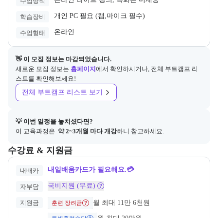
수업방식
개인 PC 필요 (캠,마이크 필수)
학습장비
온라인
수업형태
👋 이 모집 정보는 마감되었습니다.
새로운 모집 정보는
홈페이지
에서 확인하시거나, 전체 부트캠프 리
스트를 확인해보세요!
전체 부트캠프 리스트 보기
💡 이번 일정을 놓치셨다면?
이 교육과정은 
 약 2~3개월 마다 개강
하니 참고하세요.
교육과정의 비용 및 결제 관련 정보를 안내한다. 필요 시 정부지원 과정
수강료 & 지원금
내일배움카드가 필요해요.💳
내배카
국비지원 (무료)
자부담
지원금
월 최대 11만 6천원
훈련 장려금