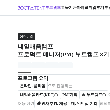
부트캠프
교육기관
아티클
취업후기
부
브랜드: 내일배움캠프, 과정명: 프로
인턴기회
내일배움캠프
프로덕트 매니저(PM) 부트캠프 8기
모집개요
캠프를 운영하거나 참여하는 회사 정보를 카드 형태로
프로그램 요약
온라인, 풀타임
으로 진행되는
내일배움카드(KDT)
PM/기획
🔥 부트캠프
채용 관련
🎁
인재추천, 채용우대, 인턴십 기회
혜택이