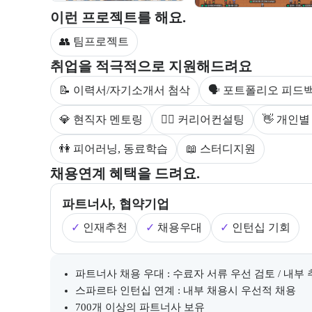
부트캠프 과정에서 진행하는 프로젝트 유형을 안내한
이런 프로젝트를 해요.
👥 팀프로젝트
부트캠프 수강생을 대상으로 제공되는 취업 지원 서비
취업을 적극적으로 지원해드려요
📝 이력서/자기소개서 첨삭
🗣 포트폴리오 피드
💎 현직자 멘토링
💁‍♀️ 커리어컨설팅
👋 개인
👫 피어러닝, 동료학습
📖 스터디지원
부트캠프의 채용 연계 기업 정보와 추가 안내 내용을 
채용연계 혜택을 드려요.
파트너사, 협약기업
✓
인재추천
✓
채용우대
✓
인턴십 기회
채용 연계와 관련된 추가 안내 내용을 마크다운 형식으
파트너사 채용 우대 : 수료자 서류 우선 검토 / 내부
스파르타 인턴십 연계 : 내부 채용시 우선적 채용
700개 이상의 파트너사 보유