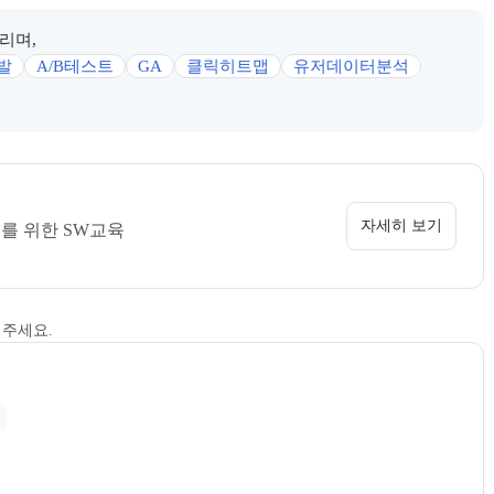
리며,
발
A/B테스트
GA
클릭히트맵
유저데이터분석
 정보를 카드 형태로 안내한다.
소개 페이지로 이동할 수 있다.
자세히 보기
두를 위한 SW교육
해주세요.