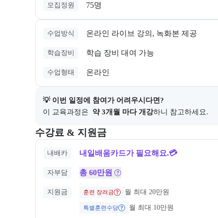
75명
모집정원
온라인 라이브 강의, 녹화본 제공
수업방식
학습 장비 대여 가능
학습장비
온라인
수업형태
💡 이번 일정에 참여가 어려우시다면?
이 교육과정은 
 약 3개월 마다 개강
하니 참고하세요.
교육과정의 비용 및 결제 관련 정보를 안내한다. 필요 
수강료 & 지원금
내일배움카드가 필요해요.💳
내배카
총 60만원
자부담
지원금
월 최대 20만원
훈련 장려금
월 최대 10만원
특별훈련수당