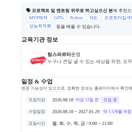
🗣 프로젝트 및 멘토링 위주로 하고싶으신 분
께 추천드
MVP제작
GPTs
Python
SQL
프로토타입개
성능최적화
등을 배울 수 있습니다.
이 섹션에서는 부트캠프를 운영하거나 주관하는 회사의
교육기관 정보
팀스파르타
은(는) 본 부트캠프의
운영
사로, 상세 
팀스파르타
운영
누구나 큰일 낼 수 있는 세상을 위한, 모
교육과정 일정과 모집 상태에 따른 안내를 제공한다.
일정 & 수업
변경 가능성이 있으므로, 정확한 정보는 홈페이지에서 확인
2026.08.18
모집마감
마감 12일 전
모집 중
2026.08.18
 ~ 
2027.01.29
수업일정
약 5.5개월
여정
월, 화, 수, 목, 금 / 9:00 ~ 21:00
요일시간