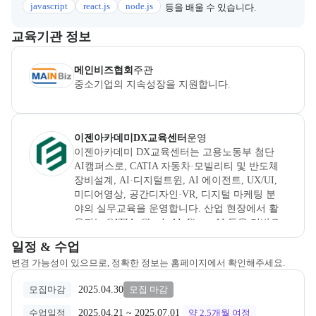
javascript
react.js
node.js
등을 배울 수 있습니다.
이 섹션에서는 부트캠프를 운영하거나 주관하는 회사의 정보를 카드 
교육기관 정보
(사)한국경영혁신중소기업협회
은(는) 본 부트캠프의
주관
사로, 상
메인비즈협회
주관
중소기업의 지속성장을 지원합니다.
이젠아카데미컴퓨터학원 강남
은(는) 본 부트캠프의
운영
사로, 상
이젠아카데미DX교육센터
운영
이젠아카데미 DX교육센터는 고용노동부 첨단 
AI캠퍼스로, CATIA 자동차·모빌리티 및 반도체 
장비설계, AI·디지털트윈, AI 에이전트, UX/UI, 
미디어영상, 공간디자인·VR, 디지털 마케팅 분
야의 실무교육을 운영합니다. 산업 현장에서 활
용되는 CATIA, Claude AI, Figma AI 등을 기반으
로 현업 프로젝트와 포트폴리오를 완성하며, 20
교육과정 일정과 모집 상태에 따른 안내를 제공한다.
일정 & 수업
년 이상 경력의 실무진이 직무교육부터 프로젝
변경 가능성이 있으므로, 정확한 정보는 홈페이지에서 확인해주세요.
트 피드백까지 밀착 지도합니다. 첨단설계융합
연구센터, 최첨단 실습환경과 100여 개 협약기업 
2025.04.30
모집마감
모집 마감
네트워크를 기반으로 포트폴리오 피드백, 자소
서 첨삭, 면접 컨설팅 및 취업 연계를 지원합니
2025.04.21
 ~ 
2025.07.01
수업일정
약 2.5개월
여정