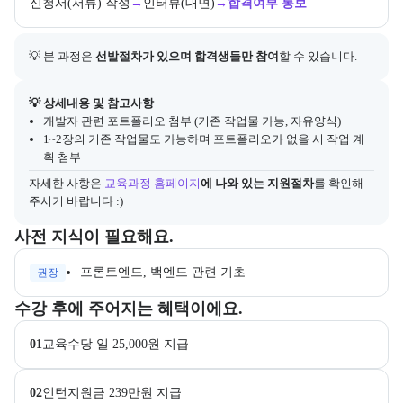
신청서(서류) 작성
→
인터뷰(대면)
→
합격여부 통보
💡 본 과정은 
선발절차가 있으며 합격생들만 참여
할 수 있습니다.
아래에는 지원 절차의 상세 설명 및 참고 링크가 포함된다.
💡 상세내용 및 참고사항
개발자 관련 포트폴리오 첨부 (기존 작업물 가능, 자유양식)
1~2장의 기존 작업물도 가능하며 포트폴리오가 없을 시 작업 계
획 첨부
자세한 사항은
교육과정 홈페이지
에 나와 있는 지원절차
를 확인해 
주시기 바랍니다 :)
수강 전 준비하면 좋은 필수 및 권장 사전 지식과, 사전 학습 자료 제공
사전 지식이 필요해요.
프론트엔드, 백엔드 관련 기초
권장
교육과정 수강 시 제공되는 혜택 목록을 안내한다.
수강 후에 주어지는 혜택이에요.
01
교육수당 일 25,000원 지급
02
인턴지원금 239만원 지급