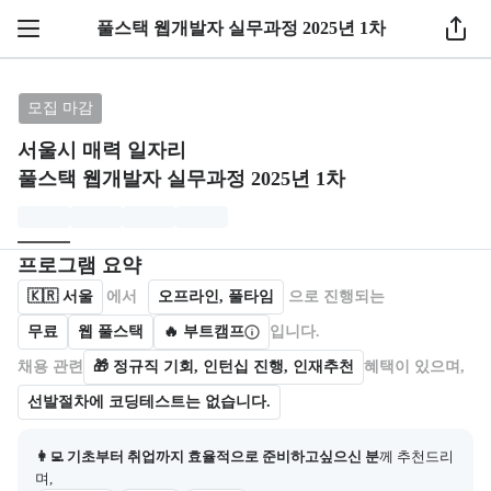
풀스택 웹개발자 실무과정 2025년 1차
브랜드: 서울시 매력 일자리, 과정명: 풀스택 웹개발자 실
모집 마감
서울시 매력 일자리
풀스택 웹개발자 실무과정 2025년 1차
모집개요
캠프를 운영하거나 참여하는 회사 정보를 카드 형태로 제공한다.
프로그램 요약
🇰🇷
서울
에서
오프라인, 풀타임
으로 진행되는
무료
웹 풀스택
🔥 부트캠프
입니다.
채용 관련
🎁
정규직 기회, 인턴십 진행, 인재추천
혜택이 있으며,
선발절차에 코딩테스트는 없습니다.
👩‍💻 기초부터 취업까지 효율적으로 준비하고싶으신 분
께 추천드리
며,