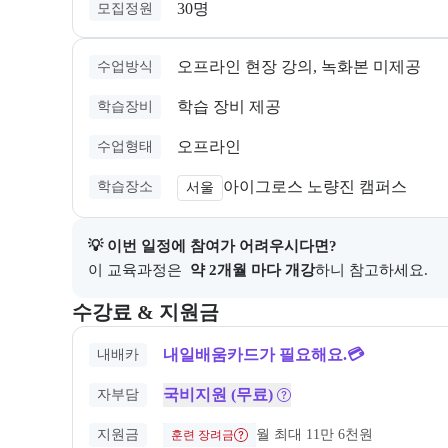
30명
모집정원
오프라인 현장 강의, 녹화본 미제공
수업방식
학습 장비 제공
학습장비
오프라인
수업형태
아이그로스 노량진 캠퍼스
학습장소
서울
💡 이번 일정에 참여가 어려우시다면?
이 교육과정은 
 약 2개월 마다 개강
하니 참고하세요.
교육과정의 비용 및 결제 관련 정보를 안내한다. 필요 
수강료 & 지원금
내일배움카드가 필요해요.💳
내배카
국비지원 (무료)
자부담
지원금
월 최대 11만 6천원
훈련 장려금