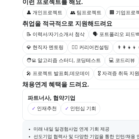
부트캠프 과정에서 진행하는 프로젝트 유형을 안내한
이런 프로젝트를 해요.
👤 개인프로젝트
👥 팀프로젝트
🏢 기업프로
부트캠프 수강생을 대상으로 제공되는 취업 지원 서비
취업을 적극적으로 지원해드려요
📝 이력서/자기소개서 첨삭
🗣 포트폴리오 피드
💎 현직자 멘토링
💁‍♀️ 커리어컨설팅
👨‍👩‍
🧑‍💻 알고리즘 스터디, 코딩테스트
💻 코드리뷰
🎤 프로젝트 발표회,데모데이
🎖 자격증 취득 지
부트캠프의 채용 연계 기업 정보와 추가 안내 내용을 
채용연계 혜택을 드려요.
파트너사, 협약기업
✓
인재추천
✓
인턴십 기회
채용 연계와 관련된 추가 안내 내용을 마크다운 형식으
미래 내일 일경험사업 연계 기회 제공
선도기업 협력사 및 다양한 기업을 통한 인턴/채용 