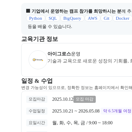
🏢 기업에서 운영하는 캠프 참가를 희망하시는 분
께 
Python
SQL
BigQuery
AWS
Git
Docker
등을 배울 수 있습니다.
이 섹션에서는 부트캠프를 운영하거나 주관하는 회사의
교육기관 정보
아이그로스
은(는) 본 부트캠프의
운영
사로, 상세 
아이그로스
운영
기술과 교육으로 새로운 성장의 기회를, 
교육과정 일정과 모집 상태에 따른 안내를 제공한다.
일정 & 수업
변경 가능성이 있으므로, 정확한 정보는 홈페이지에서 확인
2025.10.12
모집마감
모집 마감
2025.10.21
 ~ 
2026.05.08
수업일정
약 6.5개월
여정
월, 화, 수, 목, 금 / 9:00 ~ 18:00
요일시간