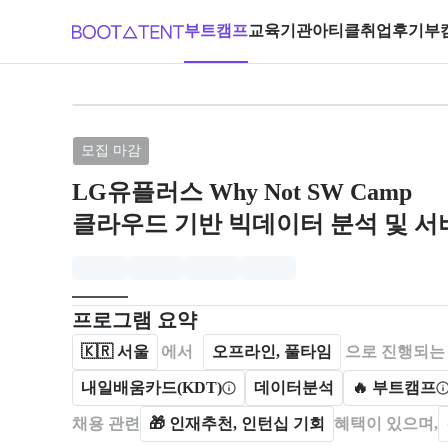
부트캠프
교육기관
아티클
취업후기
부
브랜드: LG유플러스 Why Not SW
모집 마감
LG유플러스 Why Not SW Camp
클라우드 기반 빅데이터 분석 및 서비
모집개요
캠프를 운영하거나 참여하는 회사 정보를 카드 형태로
프로그램 요약
🇰🇷
서울
에서
오프라인, 풀타임
으로 진행되는
내일배움카드(KDT)
데이터분석
🔥 부트캠프
채용 관련
🎁
인재추천, 인턴십 기회
혜택이 있으며,