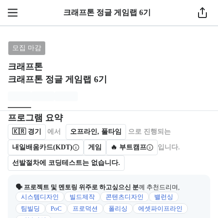
1 / 13
크래프톤 정글 게임랩 6기
브랜드: 크래프톤, 과정명: 크래프톤 정글 게임랩 6기
모집 마감
크래프톤
크래프톤 정글 게임랩 6기
모집개요
캠프를 운영하거나 참여하는 회사 정보를 카드 형태로 제공한다.
프로그램 요약
🇰🇷
경기
에서
오프라인, 풀타임
으로 진행되는
내일배움카드(KDT)
게임
🔥 부트캠프
입니다.
선발절차에 코딩테스트는 없습니다.
🗣 프로젝트 및 멘토링 위주로 하고싶으신 분
께 추천드리며,
시스템디자인
빌드제작
콘텐츠디자인
밸런싱
팀빌딩
PoC
프로덕션
폴리싱
에셋파이프라인