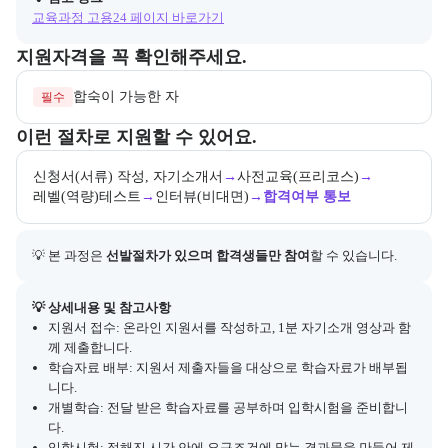
교육과정 고용24 페이지 바로가기
교육과정 지원 자격과 우대 사항을 각각 묶어서 안내한다.
지원자격을 꼭 확인해주세요.
합숙이 가능한 자
필수
교육과정 지원 절차와 참여 조건, 상세 참고사항을 안내한다.
이런 절차로 지원할 수 있어요.
신청서(서류) 작성, 자기소개서
→
사전교육(프리코스)
→
레벨(역량)테스트
→
인터뷰(비대면)
→
합격여부 통보
💡 본 과정은 
선발절차가 있으며 합격생들만 참여
할 수 있습니다.
아래에는 지원 절차의 상세 설명 및 참고 링크가 포함된다.
💡 상세내용 및 참고사항
지원서 접수: 온라인 지원서를 작성하고, 1분 자기소개 영상과 함
께 제출합니다.
학습자료 배부: 지원서 제출자들을 대상으로 학습자료가 배부됩
니다.
개별학습: 전달 받은 학습자료를 공부하며 입학시험을 준비합니
다.
입학시험: 정해진 시간 안에 요구조건에 맞는 결과물을 만들어 제