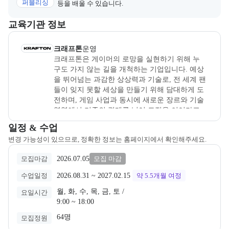
퍼블리싱
등을 배울 수 있습니다.
이 섹션에서는 부트캠프를 운영하거나 주관하는 회사의 정보를 카드 
교육기관 정보
크래프톤
은(는) 본 부트캠프의
운영
사로, 상세 소개 페이지로 이동
크래프톤
운영
크래프톤은 게이머의 로망을 실현하기 위해 누
구도 가지 않는 길을 개척하는 기업입니다. 예상
을 뛰어넘는 과감한 상상력과 기술로, 전 세계 팬
들이 잊지 못할 세상을 만들기 위해 담대하게 도
전하며, 게임 사업과 동시에 새로운 장르와 기술 
영역에서 기존의 경계를 넘어 도전을 이어가고 
있습니다. 크래프톤 정글 캠퍼스는 크래프톤만
교육과정 일정과 모집 상태에 따른 안내를 제공한다.
일정 & 수업
의 방식으로 사회적 책임을 다하고자 실천하고 
변경 가능성이 있으므로, 정확한 정보는 홈페이지에서 확인해주세요.
있는 사회공헌(CSR) 활동으로 소프트웨어 인재 
양성을 위해 설계·건립된 시설입니다. SW·AI, 게
2026.07.05
모집마감
모집 마감
임 개발, 게임 테크 등 다양한 압축 성장 커리큘
럼을 통해 미래의 기술 인재를 양성하고 있습니
2026.08.31
 ~ 
2027.02.15
수업일정
약 5.5개월
여정
다.
월, 화, 수, 목, 금, 토 /

요일시간
9:00 ~ 18:00
64명
모집정원