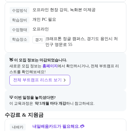
오프라인 현장 강의, 녹화본 미제공
수업방식
개인 PC 필요
학습장비
오프라인
수업형태
크래프톤 정글 캠퍼스, 경기도 용인시 처
학습장소
경기
인구 영문로 55
👋 이 모집 정보는 마감되었습니다.
새로운 모집 정보는
홈페이지
에서 확인하시거나, 전체 부트캠프 리
스트를 확인해보세요!
전체 부트캠프 리스트 보기
💡 이번 일정을 놓치셨다면?
이 교육과정은 
 약 5개월 마다 개강
하니 참고하세요.
교육과정의 비용 및 결제 관련 정보를 안내한다. 필요 시 정부지원 과정
수강료 & 지원금
내일배움카드가 필요해요.💳
내배카