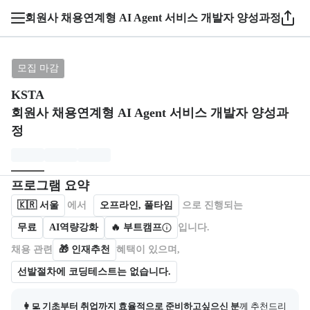
회원사 채용연계형 AI Agent 서비스 개발자 양성과정
브랜드: KSTA, 과정명: 회원사 채용연계형 AI Agen
모집 마감
KSTA
회원사 채용연계형 AI Agent 서비스 개발자 양성과
정
모집개요
캠프를 운영하거나 참여하는 회사 정보를 카드 형태로 제공한다.
프로그램 요약
🇰🇷
서울
에서
오프라인, 풀타임
으로 진행되는
무료
AI역량강화
🔥 부트캠프
입니다.
채용 관련
🎁
인재추천
혜택이 있으며,
선발절차에 코딩테스트는 없습니다.
👩‍💻 기초부터 취업까지 효율적으로 준비하고싶으신 분
께 추천드리