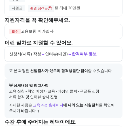
지원금
월 최대 20만원
훈련 장려금
교육과정 지원 자격과 우대 사항을 각각 묶어서 안내한다.
지원자격을 꼭 확인해주세요.
고용보험 미가입자
필수
교육과정 지원 절차와 참여 조건, 상세 참고사항을 안내한다.
이런 절차로 지원할 수 있어요.
신청서(서류) 작성
→
인터뷰(대면)
→
합격여부 통보
💡 본 과정은 
선발절차가 있으며 합격생들만 참여
할 수 있습니다.
아래에는 지원 절차의 상세 설명 및 참고 링크가 포함된다.
💡 상세내용 및 참고사항
교육 신청 - 취업 예정자 교육 - 과정명 클릭 - 구글폼 신청

서류 합격 및 인터뷰 상시 진행
자세한 사항은
교육과정 홈페이지
에 나와 있는 지원절차
를 확인해 
주시기 바랍니다 :)
교육과정 수강 시 제공되는 혜택 목록을 안내한다.
수강 후에 주어지는 혜택이에요.