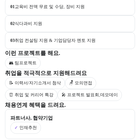
01
교육비 전액 무료 및 수당, 장비 지원
02
식다과비 지원
03
취업 컨설팅 지원 & 기업담당자 멘토 지원
부트캠프 과정에서 진행하는 프로젝트 유형을 안내한다.
이런 프로젝트를 해요.
👥 팀프로젝트
부트캠프 수강생을 대상으로 제공되는 취업 지원 서비스를 안내한다.
취업을 적극적으로 지원해드려요
📝 이력서/자기소개서 첨삭
🪑 모의면접
⏰ 취업 및 커리어 특강
🎤 프로젝트 발표회,데모데이
부트캠프의 채용 연계 기업 정보와 추가 안내 내용을 제공한다.
채용연계 혜택을 드려요.
파트너사, 협약기업
✓
인재추천