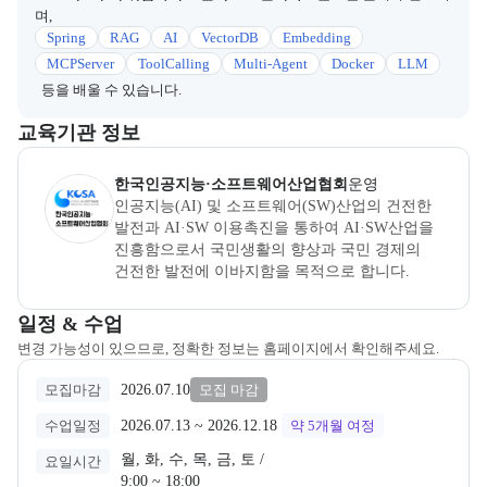
며,
Spring
RAG
AI
VectorDB
Embedding
MCPServer
ToolCalling
Multi-Agent
Docker
LLM
등을 배울 수 있습니다.
이 섹션에서는 부트캠프를 운영하거나 주관하는 회사의 정보를 카드 
교육기관 정보
한국인공지능소프트웨어산업협회
은(는) 본 부트캠프의
운영
사로,
한국인공지능·소프트웨어산업협회
운영
인공지능(AI) 및 소프트웨어(SW)산업의 건전한 
발전과 AI·SW 이용촉진을 통하여 AI·SW산업을 
진흥함으로서 국민생활의 향상과 국민 경제의 
건전한 발전에 이바지함을 목적으로 합니다.
교육과정 일정과 모집 상태에 따른 안내를 제공한다.
일정 & 수업
변경 가능성이 있으므로, 정확한 정보는 홈페이지에서 확인해주세요.
2026.07.10
모집마감
모집 마감
2026.07.13
 ~ 
2026.12.18
수업일정
약 5개월
여정
월, 화, 수, 목, 금, 토 /

요일시간
9:00 ~ 18:00