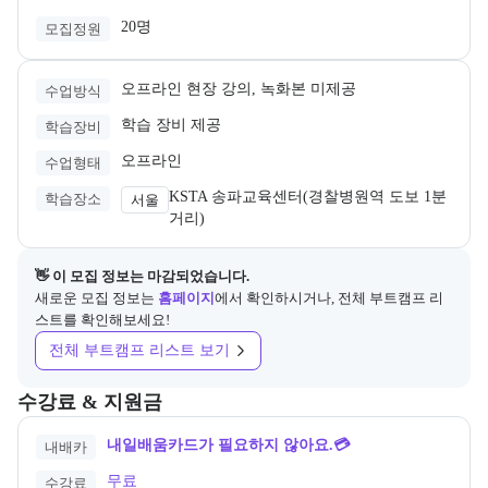
20명
모집정원
오프라인 현장 강의, 녹화본 미제공
수업방식
학습 장비 제공
학습장비
오프라인
수업형태
KSTA 송파교육센터(경찰병원역 도보 1분
학습장소
서울
거리)
👋 이 모집 정보는 마감되었습니다.
새로운 모집 정보는
홈페이지
에서 확인하시거나, 전체 부트캠프 리
스트를 확인해보세요!
전체 부트캠프 리스트 보기
교육과정의 비용 및 결제 관련 정보를 안내한다. 필요 시 정부지원 과정
수강료 & 지원금
내일배움카드가 필요하지 않아요.💳
내배카
무료
수강료