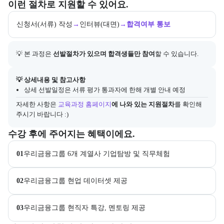
교육과정 지원 절차와 참여 조건, 상세 참고사항을 안내한다.
이런 절차로 지원할 수 있어요.
신청서(서류) 작성
→
인터뷰(대면)
→
합격여부 통보
💡 본 과정은 
선발절차가 있으며 합격생들만 참여
할 수 있습니다.
아래에는 지원 절차의 상세 설명 및 참고 링크가 포함된다.
💡 상세내용 및 참고사항
상세 선발일정은 서류 평가 통과자에 한해 개별 안내 예정
자세한 사항은
교육과정 홈페이지
에 나와 있는 지원절차
를 확인해 
주시기 바랍니다 :)
교육과정 수강 시 제공되는 혜택 목록을 안내한다.
수강 후에 주어지는 혜택이에요.
01
우리금융그룹 6개 계열사 기업탐방 및 직무체험
02
우리금융그룹 현업 데이터셋 제공
03
우리금융그룹 현직자 특강, 멘토링 제공