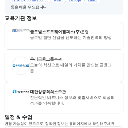
HTML/CSS/JavaScript
React
DevOps
Linux
등을 배울 수 있습니다.
이 섹션에서는 부트캠프를 운영하거나 주관하는 회사의 정보를 카드 
교육기관 정보
글로벌소프트웨어캠퍼스
은(는) 본 부트캠프의
운영
사로, 상세 소
글로벌소프트웨어캠퍼스(주)
운영
글로벌 첨단 산업을 선도하는 기술인력의 양성
우리금융그룹
은(는) 본 부트캠프의
주관
사로, 상세 소개 페이지로 
우리금융그룹
주관
오늘의 혁신으로 내일의 가치를 만드는 금융그
룹
대한상공회의소
은(는) 본 부트캠프의
주관
사로, 상세 소개 페이지
대한상공회의소
주관
전문적인 비즈니스 정보와 맞춤서비스로 최상의 
성과를 약속합니다.
교육과정 일정과 모집 상태에 따른 안내를 제공한다.
일정 & 수업
변경 가능성이 있으므로, 정확한 정보는 홈페이지에서 확인해주세요.