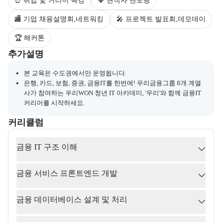
⏰ 취업 및 커리어 특강
💎 현직자 멘토링
🏬 기업 채용설명회,네트워킹
🎤 프로젝트 발표회,데모데이
🏆 해커톤
부트캠프와 관련된 추가 안내 및 참고 사항을 제공한다.
추가설명
본 교육은 수도권에서만 운영됩니다.
은행, 카드, 보험, 증권, 금융IT를 한번에! 우리금융그룹 8개 계열
사가 참여하는 우리WON 청년 IT 아카데미, '우리'와 함께 금융IT
커리어를 시작하세요.
커리큘럼
교육과정의 커리큘럼 정보를 안내한다.
커리큘럼
금융 IT 구조 이해
금융 서비스 프론트엔드 개발
금융 데이터베이스 설계 및 처리