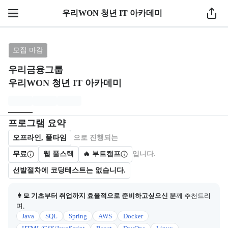
1 / 5
우리WON 청년 IT 아카데미
브랜드: 우리금융그룹, 과정명: 우리WON 청년 IT 아
모집 마감
우리금융그룹
우리WON 청년 IT 아카데미
모집개요
캠프를 운영하거나 참여하는 회사 정보를 카드 형태로 제공한다.
프로그램 요약
오프라인, 풀타임
으로 진행되는
무료
웹 풀스택
🔥 부트캠프
입니다.
선발절차에 코딩테스트는 없습니다.
👩‍💻 기초부터 취업까지 효율적으로 준비하고싶으신 분
께 추천드리
며,
Java
SQL
Spring
AWS
Docker