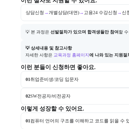
이런 절차로 지원할 수 있어요.
상담신청
→
개별상담(대면)
→
고용24 수강신청
→
신
💡 본 과정은 
선발절차가 있으며 합격생들만 참여
할 수
아래에는 지원 절차의 상세 설명 및 참고 링크가 포함된
💡 상세내용 및 참고사항
자세한 사항은
교육과정 홈페이지
에 나와 있는 지원절
이 교육과정이 어떤 분들께 추천되는지 항목으로 안내한
이런 분들이 신청하면 좋아요.
01
취업준비생/코딩 입문자
02
SW전공자/비전공자
이 교육과정에서 성취할 수 있는 목표를 항목으로 안내
이렇게 성장할 수 있어요.
01
컴퓨터 언어의 구조를 이해하고 코드를 읽을 수 