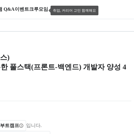
캠 Q&A
이벤트
크루모임
취업, 커리어 고민 함께해요
호캠퍼스), 과정명: 기업프로젝트 기반 빅
스)
 풀스택(프론트-백엔드) 개발자 양성 4
 제공한다.
 부트캠프
입니다.