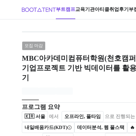
부트캠프
교육기관
아티클
취업후기
부
브랜드: MBC아카데미컴퓨터학원(천
모집 마감
MBC아카데미컴퓨터학원(천호캠퍼
기업프로젝트 기반 빅데이터를 활용한
기
모집개요
캠프를 운영하거나 참여하는 회사 정보를 카드 형태로
프로그램 요약
🇰🇷
서울
에서
오프라인, 풀타임
으로 진행되는
내일배움카드(KDT)
데이터분석, 웹 풀스택
