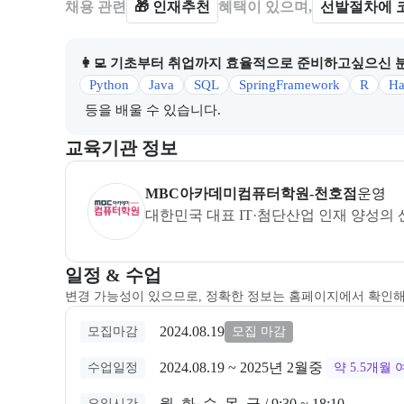
채용 관련
🎁
인재추천
혜택이 있으며,
선발절차에 
👩‍💻 기초부터 취업까지 효율적으로 준비하고싶으신 
Python
Java
SQL
SpringFramework
R
Ha
등을 배울 수 있습니다.
이 섹션에서는 부트캠프를 운영하거나 주관하는 회사의
교육기관 정보
MBC아카데미 컴퓨터학원 천호점
은(는) 본 부트
MBC아카데미컴퓨터학원-천호점
운영
대한민국 대표 IT·첨단산업 인재 양성의
교육과정 일정과 모집 상태에 따른 안내를 제공한다.
일정 & 수업
변경 가능성이 있으므로, 정확한 정보는 홈페이지에서 확인
2024.08.19
모집마감
모집 마감
2024.08.19
 ~ 
2025년 2월중
수업일정
약 5.5개월
월, 화, 수, 목, 금 / 9:30 ~ 18:10
요일시간