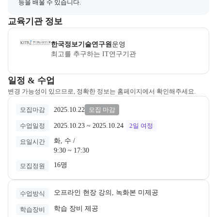
등을 배울 수 있습니다.
이 섹션에서는 부트캠프를 운영하거나 주관하는 회사의 정보를 카드 
교육기관 정보
한국정보기술연구원
은(는) 본 부트캠프의
운영
사로, 상세 소개 페
한국정보기술연구원
운영
최고를 추구하는 IT연구기관
교육과정 일정과 모집 상태에 따른 안내를 제공한다.
일정 & 수업
변경 가능성이 있으므로, 정확한 정보는 홈페이지에서 확인해주세요.
2025.10.22
모집마감
모집 마감
2025.10.23
 ~ 
2025.10.24
수업일정
2일
여정
화, 수 /

요일시간
9:30 ~ 17:30
16명
모집정원
오프라인 현장 강의, 녹화본 미제공
수업방식
학습 장비 제공
학습장비