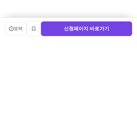
캠프 요약 정보와 상세 도우미, 북마크, 신청 버튼을 제공한다.
신청페이지 바로가기
요약
북마크
서비스 이용약관
ㅣ
개인정보처리방침
ㅣ
교육기관 가입
ㅣ
채용
ㅣ
블로그
내로우게이트 주식회사 ㅣ 대표 정사윤 ㅣ 사업자등록번호 140-86-03750
주소: (04515) 서울특별시 중구 세종대로 91, 3층 ㅣ 문의:
sayun@boottent.com
본 웹사이트 내의 교육과정 및 운영 정보, 디자인 및 화면의 구성, UI를 포
함한 일체의 콘텐츠에 대한
무단 복제, 배포, 가공, 크롤링, 스크래핑 등의 행위는 저작권법, 콘텐츠산
업진흥법 및 부정경쟁방지법 등
관련 법령에 의하여 엄격히 금지됩니다.