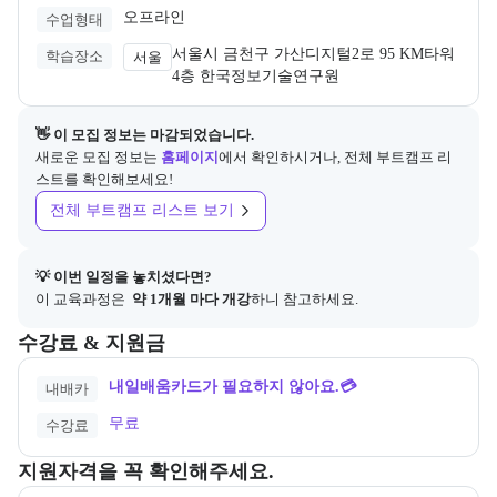
오프라인
수업형태
서울시 금천구 가산디지털2로 95 KM타워 
학습장소
서울
4층 한국정보기술연구원
👋 이 모집 정보는 마감되었습니다.
새로운 모집 정보는
홈페이지
에서 확인하시거나, 전체 부트캠프 리
스트를 확인해보세요!
전체 부트캠프 리스트 보기
💡 이번 일정을 놓치셨다면?
이 교육과정은 
 약 1개월 마다 개강
하니 참고하세요.
교육과정의 비용 및 결제 관련 정보를 안내한다. 필요 시 정부지원 과정
수강료 & 지원금
내일배움카드가 필요하지 않아요.💳
내배카
무료
수강료
교육과정 지원 자격과 우대 사항을 각각 묶어서 안내한다.
지원자격을 꼭 확인해주세요.