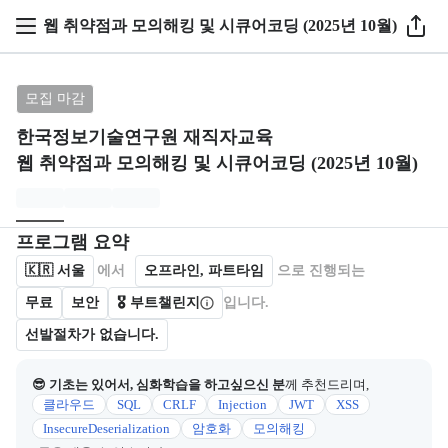
웹 취약점과 모의해킹 및 시큐어코딩 (2025년 10월)
브랜드: 한국정보기술연구원 재직자교육, 과정명: 웹 취약
모집 마감
한국정보기술연구원 재직자교육
웹 취약점과 모의해킹 및 시큐어코딩 (2025년 10월)
모집개요
캠프를 운영하거나 참여하는 회사 정보를 카드 형태로 제공한다.
프로그램 요약
🇰🇷
서울
에서
오프라인, 파트타임
으로 진행되는
무료
보안
🎖️ 부트챌린지
입니다.
선발절차가 없습니다.
😎 기초는 있어서, 심화학습을 하고싶으신 분
께 추천드리며,
클라우드
SQL
CRLF
Injection
JWT
XSS
InsecureDeserialization
암호화
모의해킹