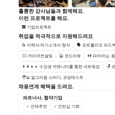
부트캠프 강사 정보를 목록으로 안내한다.
훌륭한 강사님들과 함께해요.
부트캠프 과정에서 진행하는 프로젝트 유형을 안내한
이런 프로젝트를 해요.
🏢 기업프로젝트
부트캠프 수강생을 대상으로 제공되는 취업 지원 서비
취업을 적극적으로 지원해드려요
📝 이력서/자기소개서 첨삭
🗣 포트폴리오 피드
💁‍♀️ 커리어컨설팅
💻 코드리뷰
👫 피어러닝,
👨‍👩‍👧‍👦 수강생 커뮤니티를 통한 네트워킹
🪑
🧑‍💻 알고리즘 스터디, 코딩테스트
부트캠프의 채용 연계 기업 정보와 추가 안내 내용을 
채용연계 혜택을 드려요.
파트너사, 협약기업
✓
인재추천
✓
인턴십 기회