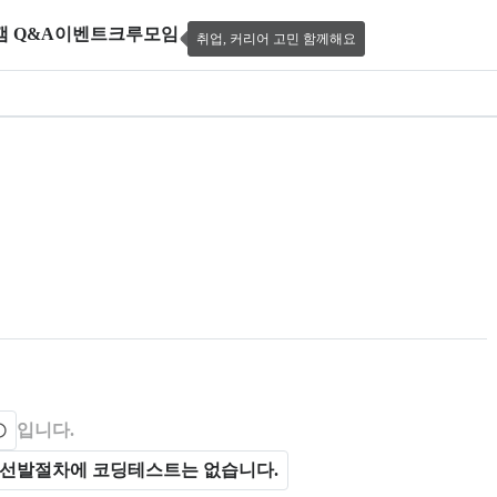
캠 Q&A
이벤트
크루모임
취업, 커리어 고민 함께해요
el360 백엔드 심화 캠프 5기
 제공한다.
입니다.
선발절차에 코딩테스트는 없습니다.