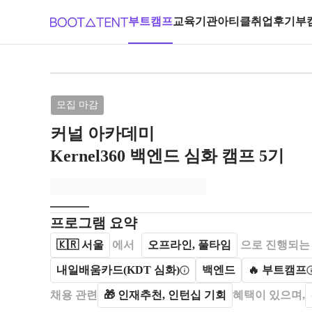
부트캠프
교육기관
아티클
취업후기
부
브랜드: 커널 아카데미, 과정명: Kern
모집 마감
커널 아카데미
Kernel360 백엔드 심화 캠프 5기
모집개요
캠프를 운영하거나 참여하는 회사 정보를 카드 형태로
프로그램 요약
🇰🇷
서울
에서
오프라인, 풀타임
으로 진행되는
내일배움카드(KDT 심화)
백엔드
🔥 부트캠프
채용 관련
🎁
인재추천, 인턴십 기회
혜택이 있으며,