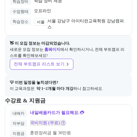
학습 장비 제공
학습장비
오프라인
수업형태
서울 강남구 아이티런교육학원 강남캠퍼
학습장소
서울
스 
👋 이 모집 정보는 마감되었습니다.
새로운 모집 정보는
홈페이지
에서 확인하시거나, 전체 부트캠프 리
스트를 확인해보세요!
전체 부트캠프 리스트 보기
💡 이번 일정을 놓치셨다면?
이 교육과정은 
 약 1~2개월 마다 개강
하니 참고하세요.
교육과정의 비용 및 결제 관련 정보를 안내한다. 필요 시 정부지원 과정
수강료 & 지원금
내일배움카드가 필요해요.💳
내배카
국비지원 (무료)
자부담
훈련장려금 월 30만원
지원금