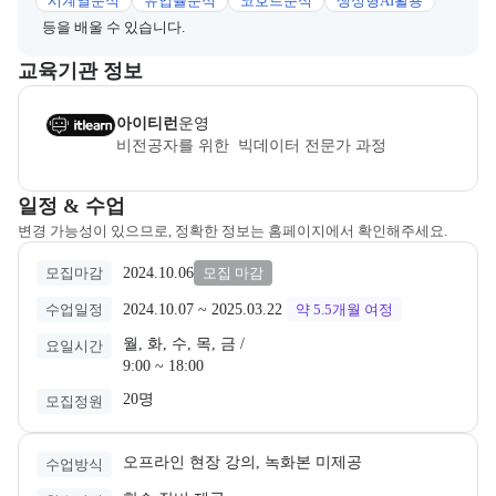
시계열분석
유입률분석
코호트분석
생성형AI활용
등을 배울 수 있습니다.
이 섹션에서는 부트캠프를 운영하거나 주관하는 회사의 정보를 카드 
교육기관 정보
비트스텝
은(는) 본 부트캠프의
운영
사로, 상세 소개 페이지로 이동
아이티런
운영
비전공자를 위한  빅데이터 전문가 과정
교육과정 일정과 모집 상태에 따른 안내를 제공한다.
일정 & 수업
변경 가능성이 있으므로, 정확한 정보는 홈페이지에서 확인해주세요.
2024.10.06
모집마감
모집 마감
2024.10.07
 ~ 
2025.03.22
수업일정
약 5.5개월
여정
월, 화, 수, 목, 금 /

요일시간
9:00 ~ 18:00
20명
모집정원
오프라인 현장 강의, 녹화본 미제공
수업방식