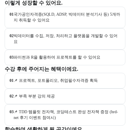
이 교육과정에서 성취할 수 있는 목표를 항목으로 안내한다. 더보기 버
이렇게 성장할 수 있어요.
01
국가공인자격증(SQLD, ADSP, 빅데이터 분석기사 등) 5개까
지 취득할 수 있어요
02
빅데이터를 수집, 저장, 처리하고 플랫폼을 개발할 수 있어
요
03
파이썬과 R을 활용하여 프로젝트를 할 수 있어요
교육과정 수강 시 제공되는 혜택 목록을 안내한다.
수강 후에 주어지는 혜택이에요.
01
📌 프로젝트, 포트폴리오, 취업필수자격증 획득
02
📌 부족 부분 강의 제공
03
📌 TDD 템플릿 전자책, 코딩테스트 완성 전자책 증정 (hrd-
net 후기 이벤트 참여시)
부트캠프 교육 환경 사진을 목록으로 보여준다.
학습하며 생활하게 될 공간이에요.