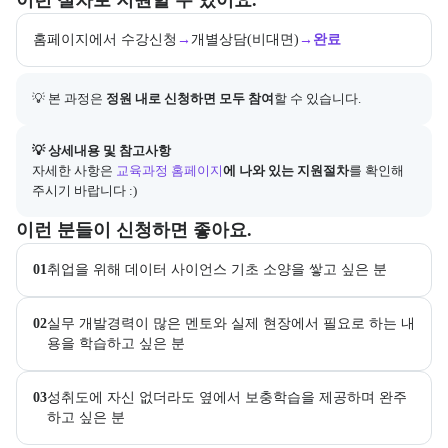
이런 절차로 지원할 수 있어요.
홈페이지에서 수강신청
→
개별상담(비대면)
→
완료
💡 본 과정은 
정원 내로 신청하면 모두 참여
할 수 있습니다.
아래에는 지원 절차의 상세 설명 및 참고 링크가 포함된다.
💡 상세내용 및 참고사항
자세한 사항은
교육과정 홈페이지
에 나와 있는 지원절차
를 확인해 
주시기 바랍니다 :)
이 교육과정이 어떤 분들께 추천되는지 항목으로 안내한다. 더보기 버튼
이런 분들이 신청하면 좋아요.
01
취업을 위해 데이터 사이언스 기초 소양을 쌓고 싶은 분
02
실무 개발경력이 많은 멘토와 실제 현장에서 필요로 하는 내
용을 학습하고 싶은 분
03
성취도에 자신 없더라도 옆에서 보충학습을 제공하며 완주
하고 싶은 분