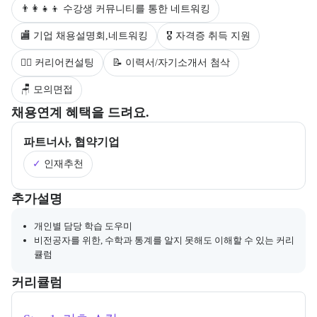
👨‍👩‍👧‍👦 수강생 커뮤니티를 통한 네트워킹
🏬 기업 채용설명회,네트워킹
🎖 자격증 취득 지원
💁‍♀️ 커리어컨설팅
📝 이력서/자기소개서 첨삭
🪑 모의면접
부트캠프의 채용 연계 기업 정보와 추가 안내 내용을 제공한다.
채용연계 혜택을 드려요.
파트너사, 협약기업
✓
인재추천
부트캠프와 관련된 추가 안내 및 참고 사항을 제공한다.
추가설명
개인별 담당 학습 도우미
비전공자를 위한, 수학과 통계를 알지 못해도 이해할 수 있는 커리
큘럼
커리큘럼
교육과정의 커리큘럼 정보를 안내한다.
커리큘럼