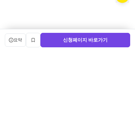
캠프 요약 정보와 상세 도우미, 북마크, 신청 버튼을 제공한다.
신청페이지 바로가기
요약
북마크
서비스 이용약관
ㅣ
개인정보처리방침
ㅣ
교육기관 가입
ㅣ
채용
ㅣ
블로그
내로우게이트 주식회사 ㅣ 대표 정사윤 ㅣ 사업자등록번호 140-86-03750
주소: (04515) 서울특별시 중구 세종대로 91, 3층 ㅣ 문의:
sayun@boottent.com
본 웹사이트 내의 교육과정 및 운영 정보, 디자인 및 화면의 구성, UI를 포
함한 일체의 콘텐츠에 대한
무단 복제, 배포, 가공, 크롤링, 스크래핑 등의 행위는 저작권법, 콘텐츠산