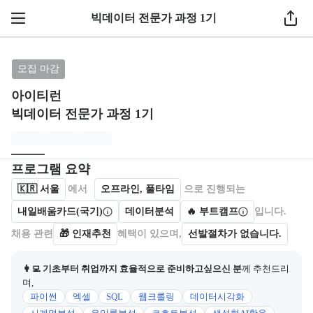
1 / 4
빅데이터 전문가 과정 1기
브랜드: 아이티런, 과정명: 빅데이터 전문가 과정 1기
모집 마감
아이티런
빅데이터 전문가 과정 1기
모집개요
캠프를 운영하거나 참여하는 회사 정보를 카드 형태로 제공한다.
프로그램 요약
🇰🇷
서울
에서
오프라인, 풀타임
으로 진행되는
내일배움카드(국기)
데이터분석
🔥 부트캠프
입니다.
채용 관련
🎁
인재추천
혜택이 있으며,
선발절차가 없습니다.
👩‍💻 기초부터 취업까지 효율적으로 준비하고싶으신 분
께 추천드리
며,
파이썬
엑셀
SQL
웹크롤링
데이터시각화