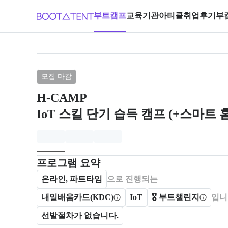
부트캠프
교육기관
아티클
취업후기
부
브랜드: H-CAMP, 과정명: IoT 스
모집 마감
H-CAMP
IoT 스킬 단기 습득 캠프 (+스마트 
모집개요
캠프를 운영하거나 참여하는 회사 정보를 카드 형태로
프로그램 요약
온라인, 파트타임
으로 진행되는
내일배움카드(KDC)
IoT
🎖️ 부트챌린지
입니
선발절차가 없습니다.