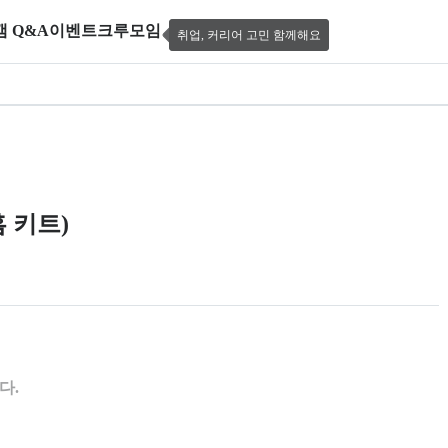
캠 Q&A
이벤트
크루모임
취업, 커리어 고민 함께해요
킬 단기 습득 캠프 (+스마트 홈 키트)
홈 키트)
 제공한다.
다.