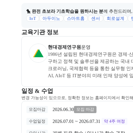
🐤 완전 초보라 기초학습을 원하시는 분
께 추천드리며,
IoT
아두이노
스마트홈
센서
회로설계
이 섹션에서는 부트캠프를 운영하거나 주관하는 회사의
교육기관 정보
현대경제연구원
은(는) 본 부트캠프의
운영
사로, 
현대경제연구원
운영
1986년 설립된 현대경제연구원은 경제·
구하고 정책 및 솔루션을 제공하는 국내
크로러닝, 국제협력 등을 통한 실무형 인재
AI, AIoT 등 IT분야의 미래 인재 양성
교육과정 일정과 모집 상태에 따른 안내를 제공한다.
일정 & 수업
변경 가능성이 있으므로, 정확한 정보는 홈페이지에서 확인
2026.06.30
모집마감
모집 마감
2026.07.01
 ~ 
2026.07.31
수업일정
약 4주
여정