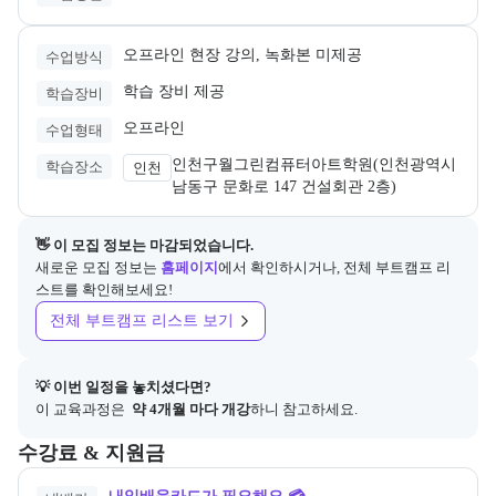
오프라인 현장 강의, 녹화본 미제공
수업방식
학습 장비 제공
학습장비
오프라인
수업형태
인천구월그린컴퓨터아트학원(인천광역시 
학습장소
인천
남동구 문화로 147 건설회관 2층)
👋 이 모집 정보는 마감되었습니다.
새로운 모집 정보는
홈페이지
에서 확인하시거나, 전체 부트캠프 리
스트를 확인해보세요!
전체 부트캠프 리스트 보기
💡 이번 일정을 놓치셨다면?
이 교육과정은 
 약 4개월 마다 개강
하니 참고하세요.
교육과정의 비용 및 결제 관련 정보를 안내한다. 필요 시 정부지원 과정
수강료 & 지원금