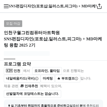
1 / 5
SNS편집디자인(포토샵,일러스트,피그마) + MD마케팅 융합 2
브랜드: 인천구월그린컴퓨터아트학원, 과정명: SNS편집디
모집 마감
인천구월그린컴퓨터아트학원
SNS편집디자인(포토샵,일러스트,피그마) + MD마케
팅 융합 2025 2기
모집개요
캠프를 운영하거나 참여하는 회사 정보를 카드 형태로 제공한다.
프로그램 요약
🇰🇷
인천
에서
오프라인, 풀타임
으로 진행되는
내일배움카드(국비)
마케팅
🔥 부트캠프
입니다.
채용 관련
🎁
인재추천
혜택이 있으며,
선발절차에 코딩테스트는 없습니다.
👩‍💻 기초부터 취업까지 효율적으로 준비하고싶으신 분
께 추천드리