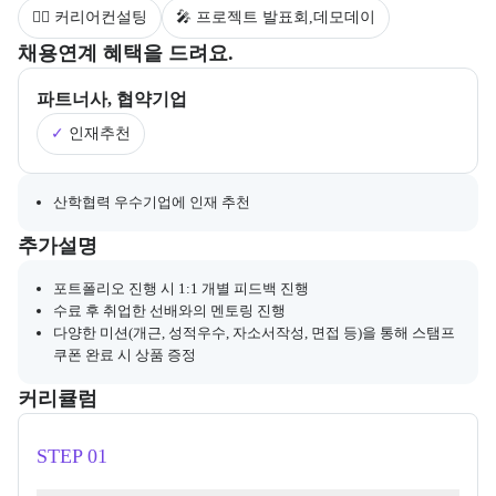
💁‍♀️ 커리어컨설팅
🎤 프로젝트 발표회,데모데이
부트캠프의 채용 연계 기업 정보와 추가 안내 내용을 제공한다.
채용연계 혜택을 드려요.
파트너사, 협약기업
✓
인재추천
채용 연계와 관련된 추가 안내 내용을 마크다운 형식으로 제공한다.
산학협력 우수기업에 인재 추천
부트캠프와 관련된 추가 안내 및 참고 사항을 제공한다.
추가설명
포트폴리오 진행 시 1:1 개별 피드백 진행
수료 후 취업한 선배와의 멘토링 진행
다양한 미션(개근, 성적우수, 자소서작성, 면접 등)을 통해 스탬프
쿠폰 완료 시 상품 증정
커리큘럼
교육과정의 커리큘럼 정보를 안내한다.
커리큘럼
STEP 01