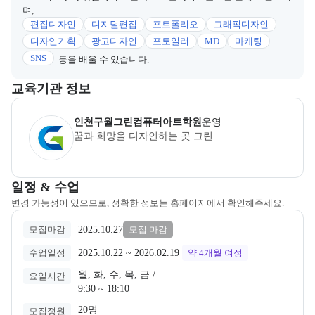
며,
편집디자인
디지털편집
포트폴리오
그래픽디자인
디자인기획
광고디자인
포토일러
MD
마케팅
SNS
등을 배울 수 있습니다.
이 섹션에서는 부트캠프를 운영하거나 주관하는 회사의 정보를 카드 
교육기관 정보
인천구월그린컴퓨터아트학원
은(는) 본 부트캠프의
운영
사로, 상세
인천구월그린컴퓨터아트학원
운영
꿈과 희망을 디자인하는 곳 그린
교육과정 일정과 모집 상태에 따른 안내를 제공한다.
일정 & 수업
변경 가능성이 있으므로, 정확한 정보는 홈페이지에서 확인해주세요.
2025.10.27
모집마감
모집 마감
2025.10.22
 ~ 
2026.02.19
수업일정
약 4개월
여정
월, 화, 수, 목, 금 /

요일시간
9:30 ~ 18:10
20명
모집정원