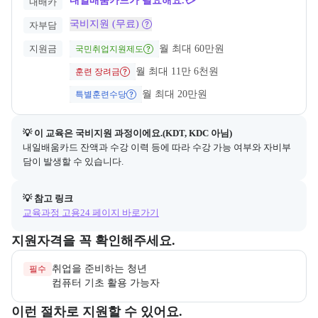
내일배움카드가 필요해요.💳
내배카
국비지원 (무료)
자부담
지원금
월 최대 60만원
국민취업지원제도
월 최대 11만 6천원
훈련 장려금
월 최대 20만원
특별훈련수당
💡 이 교육은 
국비지원
 과정이에요.(KDT, KDC 아님)
내일배움카드 잔액과 수강 이력 등에 따라 수강 가능 여부와 자비부
담이 발생할 수 있습니다.
💡 참고 링크
교육과정 고용24 페이지 바로가기
교육과정 지원 자격과 우대 사항을 각각 묶어서 안내한다.
지원자격을 꼭 확인해주세요.
필수
컴퓨터 기초 활용 가능자
교육과정 지원 절차와 참여 조건, 상세 참고사항을 안내한다.
이런 절차로 지원할 수 있어요.