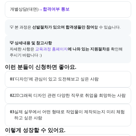
개별상담(대면)
→
합격여부 통보
💡 본 과정은 
선발절차가 있으며 합격생들만 참여
할 수 있습니다.
아래에는 지원 절차의 상세 설명 및 참고 링크가 포함된다.
💡 상세내용 및 참고사항
자세한 사항은
교육과정 홈페이지
에 나와 있는 지원절차
를 확인해 
주시기 바랍니다 :)
이 교육과정이 어떤 분들께 추천되는지 항목으로 안내한다. 더보기 버튼
이런 분들이 신청하면 좋아요.
01
'디자인'에 관심이 있고 도전해보고 싶은 사람
02
2D그래픽 디자인 관련 다양한 직무로 취업을 희망하는 사람
03
실제 실무에서 어떤 형태로 작업물이 제작되는지 미리 체험
하고 싶은 사람
이 교육과정에서 성취할 수 있는 목표를 항목으로 안내한다. 더보기 버
이렇게 성장할 수 있어요.