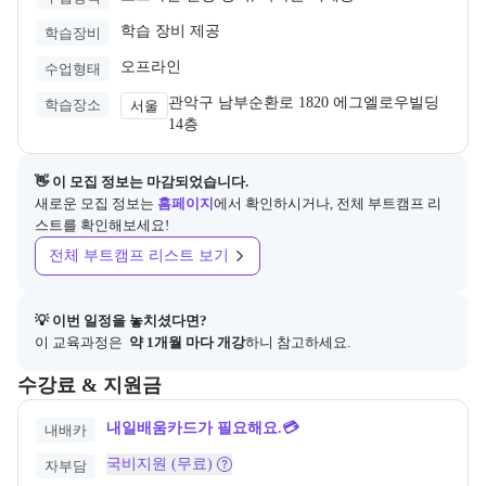
학습 장비 제공
학습장비
오프라인
수업형태
관악구 남부순환로 1820 에그엘로우빌딩 
학습장소
서울
14층
👋 이 모집 정보는 마감되었습니다.
새로운 모집 정보는
홈페이지
에서 확인하시거나, 전체 부트캠프 리
스트를 확인해보세요!
전체 부트캠프 리스트 보기
💡 이번 일정을 놓치셨다면?
이 교육과정은 
 약 1개월 마다 개강
하니 참고하세요.
교육과정의 비용 및 결제 관련 정보를 안내한다. 필요 시 정부지원 과정
수강료 & 지원금
내일배움카드가 필요해요.💳
내배카
국비지원 (무료)
자부담