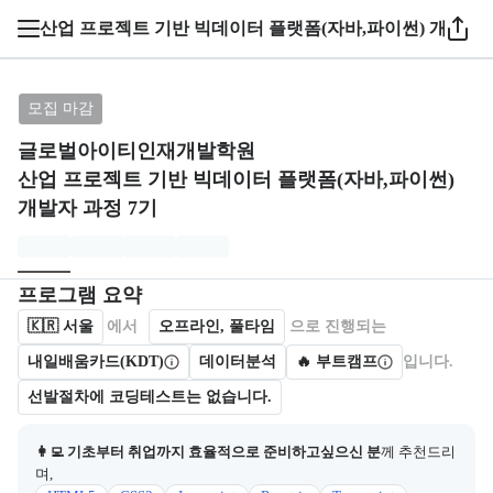
1 / 3
산업 프로젝트 기반 빅데이터 플랫폼(자바,파이썬) 개발자 
브랜드: 글로벌아이티인재개발학원, 과정명: 산업 프로
모집 마감
글로벌아이티인재개발학원
산업 프로젝트 기반 빅데이터 플랫폼(자바,파이썬)
개발자 과정 7기
모집개요
캠프를 운영하거나 참여하는 회사 정보를 카드 형태로 제공한다.
프로그램 요약
🇰🇷
서울
에서
오프라인, 풀타임
으로 진행되는
내일배움카드(KDT)
데이터분석
🔥 부트캠프
입니다.
선발절차에 코딩테스트는 없습니다.
👩‍💻 기초부터 취업까지 효율적으로 준비하고싶으신 분
께 추천드리
며,