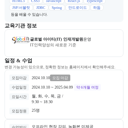
HTML5
CSS3
Javascript
React.js
Typescript
JSP/서블릿
JDBC
Spring
안드로이드
하둡
등을 배울 수 있습니다.
이 섹션에서는 부트캠프를 운영하거나 주관하는 회사의 정보를 카드 
교육기관 정보
글로벌아이티정보기술
은(는) 본 부트캠프의
운영
사로, 상세 소개
글로벌 아이티(IT) 인재개발원
운영
IT인력양성의 새로운 기준
교육과정 일정과 모집 상태에 따른 안내를 제공한다.
일정 & 수업
변경 가능성이 있으므로, 정확한 정보는 홈페이지에서 확인해주세요.
2024.10.10
모집마감
모집 마감
2024.10.10
 ~ 
2025.04.09
수업일정
약 6개월
여정
월, 화, 수, 목, 금 /

요일시간
9:30 ~ 18:30
25명
모집정원
오프라인 현장 강의, 녹화본 미제공
수업방식