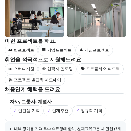
부트캠프 과정에서 진행하는 프로젝트 유형을 안내한다.
이런 프로젝트를 해요.
👥 팀프로젝트
🏢 기업프로젝트
👤 개인프로젝트
부트캠프 수강생을 대상으로 제공되는 취업 지원 서비스를 안내한다.
취업을 적극적으로 지원해드려요
📖 스터디지원
💎 현직자 멘토링
🗣 포트폴리오 피드백
🎤 프로젝트 발표회,데모데이
부트캠프의 채용 연계 기업 정보와 추가 안내 내용을 제공한다.
채용연계 혜택을 드려요.
자사, 그룹사, 계열사
✓
인턴십 기회
✓
인재추천
✓
정규직 기회
채용 연계와 관련된 추가 안내 내용을 마크다운 형식으로 제공한다.
내부 평가를 거쳐 우수 수료생에 한해, 천재교육그룹 내 인턴 (3개