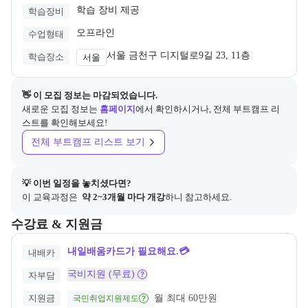
학습 장비 제공
학습장비
오프라인
수업형태
서울 금천구 디지털로9길 23, 11층 
학습장소
서울
👋 이 모집 정보는 마감되었습니다.
새로운 모집 정보는
홈페이지
에서 확인하시거나, 전체 부트캠프 리
스트를 확인해보세요!
전체 부트캠프 리스트 보기
💡 이번 일정을 놓치셨다면?
이 교육과정은 
 약 2~3개월 마다 개강
하니 참고하세요.
교육과정의 비용 및 결제 관련 정보를 안내한다. 필요 시 정부지원 과정
수강료 & 지원금
내일배움카드가 필요해요.💳
내배카
국비지원 (무료)
자부담
지원금
월 최대 60만원
국민취업지원제도