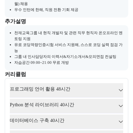
월) 채용
우수 인턴에 한해, 직원 전환 기회 제공
부트캠프와 관련된 추가 안내 및 참고 사항을 제공한다.
추가설명
천재교육그룹 내 현직 개발자 및 관련 직무 현직자 온오프라인 멘
토링 지원
유료 코딩역량인증시험 서비스 지원해, 스스로 코딩 실력 점검 가
능
그룹 내 인사담당자의 이력서&자기소개서&모의면접 컨설팅
자습공간 09:00~21:00 무료 개방
커리큘럼
교육과정의 커리큘럼 정보를 안내한다.
커리큘럼
프로그래밍 언어 활용 48시간
Python 분석 라이브러리 40시간
데이터베이스 구축 40시간