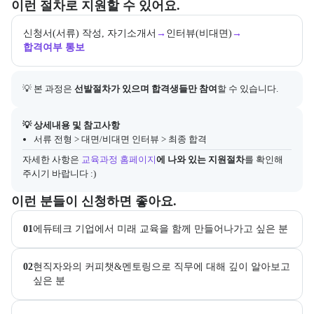
교육과정 지원 절차와 참여 조건, 상세 참고사항을 안내한다.
이런 절차로 지원할 수 있어요.
신청서(서류) 작성, 자기소개서
→
인터뷰(비대면)
→
합격여부 통보
💡 본 과정은 
선발절차가 있으며 합격생들만 참여
할 수 있습니다.
아래에는 지원 절차의 상세 설명 및 참고 링크가 포함된다.
💡 상세내용 및 참고사항
서류 전형 > 대면/비대면 인터뷰 > 최종 합격
자세한 사항은
교육과정 홈페이지
에 나와 있는 지원절차
를 확인해 
주시기 바랍니다 :)
이 교육과정이 어떤 분들께 추천되는지 항목으로 안내한다. 더보기 버튼
이런 분들이 신청하면 좋아요.
01
에듀테크 기업에서 미래 교육을 함께 만들어나가고 싶은 분 
02
현직자와의 커피챗&멘토링으로 직무에 대해 깊이 알아보고 
싶은 분 