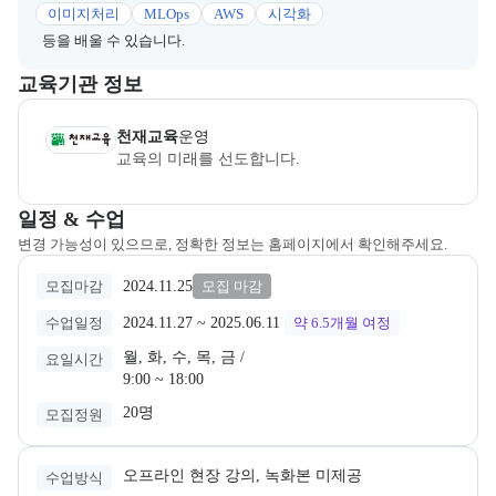
이미지처리
MLOps
AWS
시각화
등을 배울 수 있습니다.
이 섹션에서는 부트캠프를 운영하거나 주관하는 회사의 정보를 카드 
교육기관 정보
(주)천재교육
은(는) 본 부트캠프의
운영
사로, 상세 소개 페이지로 
천재교육
운영
교육의 미래를 선도합니다.
교육과정 일정과 모집 상태에 따른 안내를 제공한다.
일정 & 수업
변경 가능성이 있으므로, 정확한 정보는 홈페이지에서 확인해주세요.
2024.11.25
모집마감
모집 마감
2024.11.27
 ~ 
2025.06.11
수업일정
약 6.5개월
여정
월, 화, 수, 목, 금 /

요일시간
9:00 ~ 18:00
20명
모집정원
오프라인 현장 강의, 녹화본 미제공
수업방식