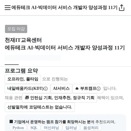
1 / 5
에듀테크 AI·빅데이터 서비스 개발자 양성과정 11기
브랜드: 천재IT교육센터 , 과정명: 에듀테크 AI·빅데
모집 마감
천재IT교육센터
에듀테크 AI·빅데이터 서비스 개발자 양성과정 11기
모집개요
캠프를 운영하거나 참여하는 회사 정보를 카드 형태로 제공한다.
프로그램 요약
오프라인, 풀타임
으로 진행되는
내일배움카드(KDT)
AI서비스
🔥 부트캠프
입니다.
채용 관련
🎁
인턴십 기회, 인재추천, 정규직 기회
혜택이 있으며,
선발절차에 코딩테스트는 없습니다.
🏢 기업에서 운영하는 캠프 참가를 희망하시는 분
께 추천드리며,
Python
SQL
머신러닝
딥러닝
음성처리