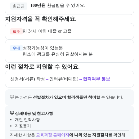
100만원
환급받을 수 있어요.
환급금
교육과정 지원 자격과 우대 사항을 각각 묶어서 안내한다.
지원자격을 꼭 확인해주세요.
만 34세 이하 대졸 or 고졸 
필수
성장가능성이 있는분

우대
평소에 광고를 유심히 관찰하시는 분
교육과정 지원 절차와 참여 조건, 상세 참고사항을 안내한다.
이런 절차로 지원할 수 있어요.
신청서(서류) 작성
→
인터뷰(비대면)
→
합격여부 통보
💡 본 과정은 
선발절차가 있으며 합격생들만 참여
할 수 있습니다.
아래에는 지원 절차의 상세 설명 및 참고 링크가 포함된다.
💡 상세내용 및 참고사항
개인 인적사항
지원동기
자세한 사항은
교육과정 홈페이지
에 나와 있는 지원절차
를 확인해 