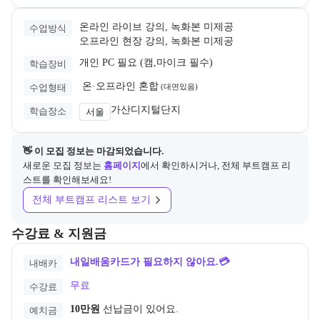
온라인 라이브 강의, 녹화본 미제공
수업방식
오프라인 현장 강의, 녹화본 미제공
개인 PC 필요 (캠,마이크 필수)
학습장비
 온·오프라인 혼합
수업형태
(
대면있음
)
가산디지털단지
학습장소
서울
👋 이 모집 정보는 마감되었습니다.
새로운 모집 정보는
홈페이지
에서 확인하시거나, 전체 부트캠프 리
스트를 확인해보세요!
전체 부트캠프 리스트 보기
교육과정의 비용 및 결제 관련 정보를 안내한다. 필요 시 정부지원 과정
수강료 & 지원금
내일배움카드가 필요하지 않아요.💳
내배카
무료
수강료
10만원
선납금이 있어요.
예치금