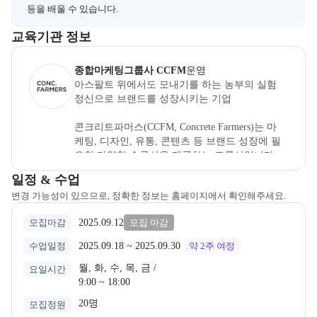
등을 배울 수 있습니다.
이 섹션에서는 부트캠프를 운영하거나 주관하는 회사의 정보를 카드 
교육기관 정보
콘크리트파머스
은(는) 본 부트캠프의
운영
사로, 상세 소개 페이지
종합마케팅그룹사 CCFM
운영
아스팔트 위에서도 모내기를 하는 농부의 실험 
정신으로 브랜드를 성장시키는 기업 

콘크리트파머스(CCFM, Concrete Farmers)는 마
케팅, 디자인, 유통, 콘텐츠 등 브랜드 성장에 필
요한 다양한 솔루션을 제공하는 그룹사입니다. 

교육과정 일정과 모집 상태에 따른 안내를 제공한다.
일정 & 수업
세계 최초로 '마케팅 구독 서비스'를 선보이며, 
변경 가능성이 있으므로, 정확한 정보는 홈페이지에서 확인해주세요.
유통, 숏폼, 디자인 등의 세분화된 구독 서비스를 
통해 광고주들이 마케팅 비용을 절감하고 효율
2025.09.12
모집마감
모집 마감
적인 마케팅을 할 수 있도록 돕습니다. 
2025.09.18
 ~ 
2025.09.30
수업일정
약 2주
여정
월, 화, 수, 목, 금 /

요일시간
9:00 ~ 18:00
20명
모집정원