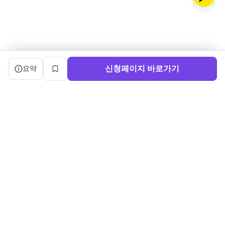
캠프 요약 정보와 상세 도우미, 북마크, 신청 버튼을 제공한다.
신청페이지 바로가기
요약
북마크
서비스 이용약관
ㅣ
개인정보처리방침
ㅣ
교육기관 가입
ㅣ
채용
ㅣ
블로그
내로우게이트 주식회사 ㅣ 대표 정사윤 ㅣ 사업자등록번호 140-86-03750
주소: (04515) 서울특별시 중구 세종대로 91, 3층 ㅣ 문의:
sayun@boottent.com
본 웹사이트 내의 교육과정 및 운영 정보, 디자인 및 화면의 구성, UI를 포
함한 일체의 콘텐츠에 대한