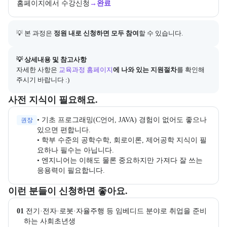
홈페이지에서 수강신청
→
완료
💡 본 과정은 
정원 내로 신청하면 모두 참여
할 수 있습니다.
아래에는 지원 절차의 상세 설명 및 참고 링크가 포함된다.
💡 상세내용 및 참고사항
자세한 사항은
교육과정 홈페이지
에 나와 있는 지원절차
를 확인해 
주시기 바랍니다 :)
수강 전 준비하면 좋은 필수 및 권장 사전 지식과, 사전 학습 자료 제공
사전 지식이 필요해요.
• 기초 프로그래밍(C언어, JAVA) 경험이 없어도 좋으나 
권장
있으면 편합니다.

• 학부 수준의 공학수학, 회로이론, 제어공학 지식이 필
요하나 필수는 아닙니다.

• 엔지니어는 이해도 물론 중요하지만 가져다 잘 쓰는 
응용력이 필요합니다.
이 교육과정이 어떤 분들께 추천되는지 항목으로 안내한다. 더보기 버튼
이런 분들이 신청하면 좋아요.
01
 전기·전자·로봇·자율주행 등 임베디드 분야로 취업을 준비
하는 사회초년생