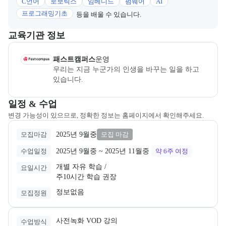
C언어
로보틱스
임베디드
펌웨어
AI
프로그래밍기초
등을 배울 수 있습니다.
이 섹션에서는 부트캠프를 운영하거나 주관하는 회사의 정보를 카드 
교육기관 정보
데이원컴퍼니
은(는) 본 부트캠프의
운영
사로, 상세 소개 페이지로 
패스트캠퍼스
운영
우리는 지금 누군가의 인생을 바꾸는 일을 하고 
있습니다.
교육과정 일정과 모집 상태에 따른 안내를 제공한다.
일정 & 수업
변경 가능성이 있으므로, 정확한 정보는 홈페이지에서 확인해주세요.
2025년 9월중
모집마감
모집 마감
2025년 9월중
 ~ 
2025년 11월중
수업일정
약 6주
여정
개별 자유 학습 /

요일시간
주10시간 학습 권장
정보없음
모집정원
사전녹화 VOD 강의
수업방식