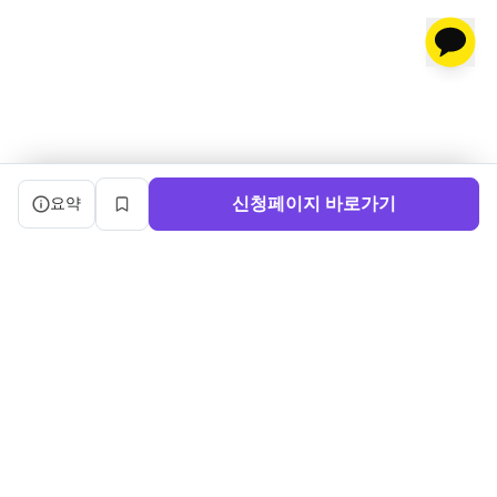
캠프 요약 정보와 상세 도우미, 북마크, 신청 버튼을 제공한다.
신청페이지 바로가기
요약
북마크
서비스 이용약관
ㅣ
개인정보처리방침
ㅣ
교육기관 가입
ㅣ
채용
ㅣ
블로그
내로우게이트 주식회사 ㅣ 대표 정사윤 ㅣ 사업자등록번호 140-86-03750
주소: (04515) 서울특별시 중구 세종대로 91, 3층 ㅣ 문의:
sayun@boottent.com