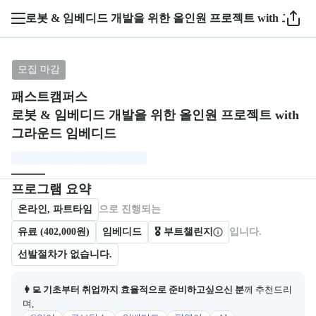
로봇 & 임베디드 개발을 위한 올인원 프로젝트 with 그라
브랜드: 패스트캠퍼스, 과정명: 로봇 & 임베디드 개발을
모집 마감
패스트캠퍼스
로봇 & 임베디드 개발을 위한 올인원 프로젝트 with
그라운드 임베디드
모집개요
캠프를 운영하거나 참여하는 회사 정보를 카드 형태로 제공한다.
프로그램 요약
온라인, 파트타임
으로 진행되는
유료 (402,000원)
임베디드
🎖️ 부트챌린지
입니다.
선발절차가 없습니다.
👩‍💻 기초부터 취업까지 효율적으로 준비하고싶으신 분
께 추천드리
며,