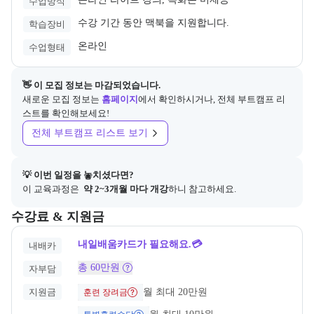
수업방식
수강 기간 동안 맥북을 지원합니다.
학습장비
온라인
수업형태
👋 이 모집 정보는 마감되었습니다.
새로운 모집 정보는
홈페이지
에서 확인하시거나, 전체 부트캠프 리
스트를 확인해보세요!
전체 부트캠프 리스트 보기
💡 이번 일정을 놓치셨다면?
이 교육과정은 
 약 2~3개월 마다 개강
하니 참고하세요.
교육과정의 비용 및 결제 관련 정보를 안내한다. 필요 시 정부지원 과정
수강료 & 지원금
내일배움카드가 필요해요.💳
내배카
총 60만원
자부담
지원금
월 최대 20만원
훈련 장려금