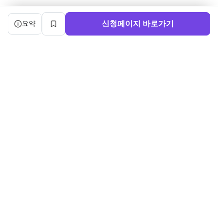
캠프 요약 정보와 상세 도우미, 북마크, 신청 버튼을 제공한다.
신청페이지 바로가기
요약
북마크
서비스 이용약관
ㅣ
개인정보처리방침
ㅣ
교육기관 가입
ㅣ
채용
ㅣ
블로그
내로우게이트 주식회사 ㅣ 대표 정사윤 ㅣ 사업자등록번호 140-86-03750
주소: (04515) 서울특별시 중구 세종대로 91, 3층 ㅣ 문의:
sayun@boottent.com
본 웹사이트 내의 교육과정 및 운영 정보, 디자인 및 화면의 구성, UI를 포
함한 일체의 콘텐츠에 대한
무단 복제, 배포, 가공, 크롤링, 스크래핑 등의 행위는 저작권법, 콘텐츠산
업진흥법 및 부정경쟁방지법 등
관련 법령에 의하여 엄격히 금지됩니다.
Copyright ©2026 Narrowgate ALL RIGHTS RESERVED