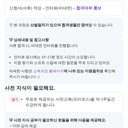
신청서(서류) 작성
→
인터뷰(비대면)
→
합격여부 통보
💡 본 과정은 
선발절차가 있으며 합격생들만 참여
할 수 있습니다.
아래에는 지원 절차의 상세 설명 및 참고 링크가 포함된다.
💡 상세내용 및 참고사항
서류 합격 시, 비대면 인터뷰를 진행합니다.
인터뷰 응시에는 10~15분 정도 시간이 소요됩니다.
지원 동기와 소프트 스킬에 대한 질문을 주로 드리고 있어요.
자세한 사항은
교육과정 홈페이지
에 나와 있는 지원절차
를 확인해 
주시기 바랍니다 :)
수강 전 준비하면 좋은 필수 및 권장 사전 지식과, 사전 학습 자료 제공
사전 지식이 필요해요.
무료로 제공되는 사전교육(프리코스)을 약 1주일간
필수
수강하게 됩니다.
사전 지식 공부가 필요한 수강생을 위해 제공되는 자료 목록이다.
💡 사전 지식 공부가 필요하신 분들을 위해 다음을 제공해요.
✓
VOD 강의 제공