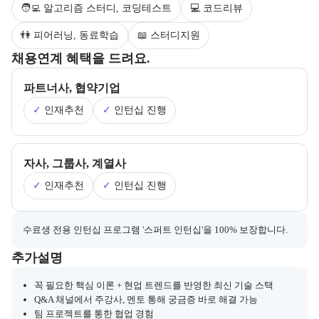
🧑‍💻 알고리즘 스터디, 코딩테스트
💻 코드리뷰
👫 피어러닝, 동료학습
📖 스터디지원
부트캠프의 채용 연계 기업 정보와 추가 안내 내용을 제공한다.
채용연계 혜택을 드려요.
파트너사, 협약기업
✓
인재추천
✓
인턴십 진행
자사, 그룹사, 계열사
✓
인재추천
✓
인턴십 진행
채용 연계와 관련된 추가 안내 내용을 마크다운 형식으로 제공한다.
수료생 전용 인턴십 프로그램 '스퍼트 인턴십'을 100% 보장합니다.
부트캠프와 관련된 추가 안내 및 참고 사항을 제공한다.
추가설명
꼭 필요한 핵심 이론 + 현업 트렌드를 반영한 최신 기술 스택
Q&A 채널에서 주강사, 멘토 통해 궁금증 바로 해결 가능
팀 프로젝트를 통한 협업 경험