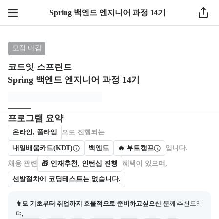
1 / 11
Spring 백엔드 엔지니어 과정 14기
브랜드: 코드잇 스프린트, 과정명: Spring 백엔드 엔지
모집 마감
코드잇 스프린트
Spring 백엔드 엔지니어 과정 14기
모집개요
캠프를 운영하거나 참여하는 회사 정보를 카드 형태로 제공한다.
프로그램 요약
온라인, 풀타임
으로 진행되는
내일배움카드(KDT)
백엔드
🔥 부트캠프
입니다.
채용 관련
🎁
인재추천, 인턴십 진행
혜택이 있으며,
선발절차에 코딩테스트는 없습니다.
👩‍💻 기초부터 취업까지 효율적으로 준비하고싶으신 분
께 추천드리
며,