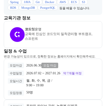
Spring
JAVA
Git
Docker
AWS
ECS
S3
RDS
MongoDB
PostgreSQL
등을 배울 수 있습니다.
이 섹션에서는 부트캠프를 운영하거나 주관하는 회사의 정보를 카드 
교육기관 정보
코드잇
은(는) 본 부트캠프의
운영
사로, 상세 소개 페이지로 이동할 
코드잇
운영
교육에 진심인 코드잇의 밀착관리형 부트캠프, 
스프린트
교육과정 일정과 모집 상태에 따른 안내를 제공한다.
일정 & 수업
변경 가능성이 있으므로, 정확한 정보는 홈페이지에서 확인해주세요.
2026.06.30
모집마감
모집 마감
2026.07.02
 ~ 
2027.01.26
수업일정
약 7개월
여정
월, 화, 수, 목, 금 /

요일시간
9:00 ~ 19:00
50명
모집정원
온라인 라이브 강의, 녹화본 미제공