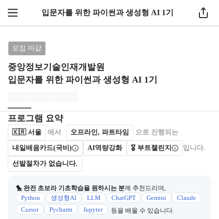
1 / 5
입문자를 위한 파이썬과 생성형 AI 1기
브랜드: 중앙정보기술인재개발원, 과정명: 입문자를 위한
모집 마감
중앙정보기술인재개발원
입문자를 위한 파이썬과 생성형 AI 1기
모집개요
캠프를 운영하거나 참여하는 회사 정보를 카드 형태로 제공한다.
프로그램 요약
🇰🇷
서울
에서
오프라인, 파트타임
으로 진행되는
내일배움카드(국비)
AI역량강화
🎖️ 부트챌린지
입니다.
선발절차가 없습니다.
🐤 완전 초보라 기초학습을 원하시는 분
께 추천드리며,
Python
생성형AI
LLM
ChatGPT
Gemini
Claude
Cursor
Pycharm
Jupyter
등을 배울 수 있습니다.