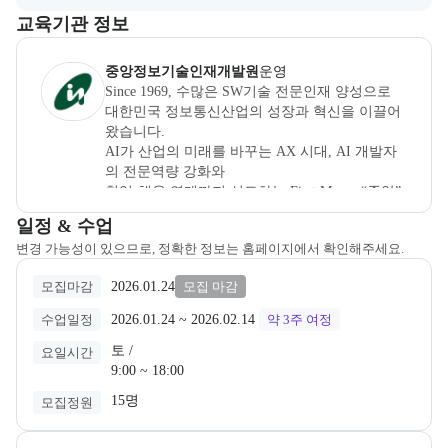
이 섹션에서는 부트캠프를 운영하거나 주관하는 회사의 정보를 카드 
교육기관 정보
중앙정보처리학원
은(는) 본 부트캠프의
운영
사로, 상세 소개 페이
중앙정보기술인재개발원
운영
Since 1969, 수많은 SW기술 전문인재 양성으로 

대한민국 정보통신산업의 성장과 혁신을 이끌어
왔습니다.

AI가 산업의 미래를 바꾸는 AX 시대, AI 개발자
의 전문역량 강화와 

취업·채용 연계까지 선도하는 First Mover “중앙” 

새로운 인재양성의 기준을 만들어가고 있습니
교육과정 일정과 모집 상태에 따른 안내를 제공한다.
일정 & 수업
다.
변경 가능성이 있으므로, 정확한 정보는 홈페이지에서 확인해주세요.
2026.01.24
모집마감
모집 마감
2026.01.24
 ~ 
2026.02.14
수업일정
약 3주
여정
토 /

요일시간
9:00 ~ 18:00
15명
모집정원