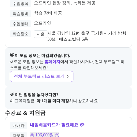
오프라인 현장 강의, 녹화본 제공
수업방식
학습 장비 제공
학습장비
오프라인
수업형태
서울 강남역 12번 출구 국기원사거리 방향 
학습장소
서울
50M,  에스코빌딩 6층
👋 이 모집 정보는 마감되었습니다.
새로운 모집 정보는
홈페이지
에서 확인하시거나, 전체 부트캠프 리
스트를 확인해보세요!
전체 부트캠프 리스트 보기
💡 이번 일정을 놓치셨다면?
이 교육과정은 
 약 1개월 마다 개강
하니 참고하세요.
교육과정의 비용 및 결제 관련 정보를 안내한다. 필요 시 정부지원 과정
수강료 & 지원금
내일배움카드가 필요해요.💳
내배카
총 106,000원
자부담