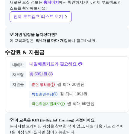
새로운 모집 정보는
홈페이지
에서 확인하시거나, 전체 부트캠프 리
기술과 교육의 선순환을 통해 모두가 클라우드
스트를 확인해보세요!
와 AI, IT 환경을 누릴 수 있는 세상을 만들어가
고 있습니다.

전체 부트캠프 리스트 보기
AI 서비스 & 솔루션 프로바이더로서의 경험과 
전문성, 이제 교육으로 확장합니다.  
💡 이번 일정을 놓치셨다면?
이 교육과정은 
 약 6개월 마다 개강
하니 참고하세요.
교육과정의 비용 및 결제 관련 정보를 안내한다. 필요 시 정부지원 과정
수강료 & 지원금
내일배움카드가 필요해요.💳
내배카
총 60만원
자부담
지원금
월 최대 20만원
훈련 장려금
월 최대 10만원
특별훈련수당
월 최대 60만원
국민취업지원제도
💡 이 교육은 
KDT(K-Digital Training)
 과정이에요.
K-디지털 트레이닝 과정을 참여한 적이 없고, 내일 배움 카드 잔액이 
1원 이상 남아 있다면 참여 가능합니다.
