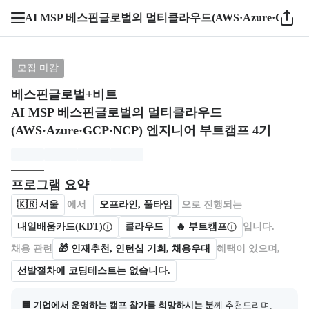
AI MSP 베스핀글로벌의 멀티클라우드(AWS·Azure·GCP·
브랜드: 베스핀글로벌+비트, 과정명: AI MSP 베스핀글
모집 마감
베스핀글로벌+비트
AI MSP 베스핀글로벌의 멀티클라우드
(AWS·Azure·GCP·NCP) 엔지니어 부트캠프 4기
모집개요
캠프를 운영하거나 참여하는 회사 정보를 카드 형태로 제공한다.
프로그램 요약
🇰🇷
서울
에서
오프라인, 풀타임
으로 진행되는
내일배움카드(KDT)
클라우드
🔥 부트캠프
입니다.
채용 관련
🎁
인재추천, 인턴십 기회, 채용우대
혜택이 있으며,
선발절차에 코딩테스트는 없습니다.
🏢 기업에서 운영하는 캠프 참가를 희망하시는 분
께 추천드리며,