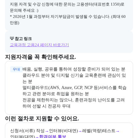
지원 자격 및 수강 신청에 대한 문의는 고용센터(대표번호 1350)로 
문의해 주세요 :)

* 2026년 1월 과정부터 자기부담금이 발생될 수 있습니다. (최대 60
만원)
💡 참고 링크
교육과정 고용24 페이지 바로가기
교육과정 지원 자격과 우대 사항을 각각 묶어서 안내한다.
지원자격을 꼭 확인해주세요.
배움, 실행, 공유를 통하여 성장할 준비가 되어 있는 분

우대
클라우드 분야 및 디지털 신기술 교육훈련에 관심이 있
는 분

멀티클라우드(AWS, Azure, GCP, NCP 등)서비스를 학습
하고 관련 분야로 취업을 원하는 분

전공을 제한하지는 않으나, 훈련과정의 난이도를 고려
하여 선발 시 전공자 우대
교육과정 지원 절차와 참여 조건, 상세 참고사항을 안내한다.
이런 절차로 지원할 수 있어요.
신청서(서류) 작성
→
인터뷰(비대면)
→
레벨(역량)테스트
→
인터뷰(대면)
→
합격여부 통보