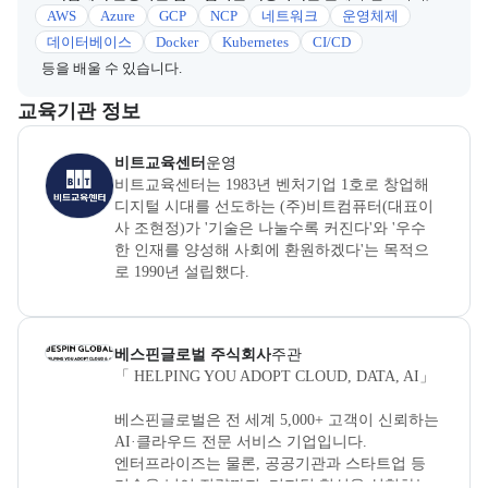
AWS
Azure
GCP
NCP
네트워크
운영체제
데이터베이스
Docker
Kubernetes
CI/CD
등을 배울 수 있습니다.
이 섹션에서는 부트캠프를 운영하거나 주관하는 회사의 정보를 카드 
교육기관 정보
비트교육센터
은(는) 본 부트캠프의
운영
사로, 상세 소개 페이지로 
비트교육센터
운영
비트교육센터는 1983년 벤처기업 1호로 창업해 
디지털 시대를 선도하는 (주)비트컴퓨터(대표이
사 조현정)가 '기술은 나눌수록 커진다'와 '우수
한 인재를 양성해 사회에 환원하겠다'는 목적으
로 1990년 설립했다.

매년 약 1,000여명의 개발자를 양성하고 있으며, 
IT 강국의 핵심 소프트웨어 인재를 양성하는 우
베스핀글로벌 주식회사
은(는) 본 부트캠프의
주관
사로, 상세 소개
베스핀글로벌 주식회사
주관
리나라 대표 SW교육기관으로 인정받고 있다.
「 HELPING YOU ADOPT CLOUD, DATA, AI」  

베스핀글로벌은 전 세계 5,000+ 고객이 신뢰하는 
AI·클라우드 전문 서비스 기업입니다.

엔터프라이즈는 물론, 공공기관과 스타트업 등 
기술을 넘어 전략까지, 디지털 혁신을 실현하는 