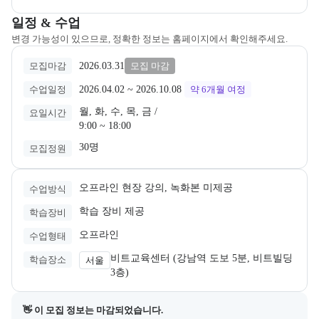
파트너로 함께합니다.

교육과정 일정과 모집 상태에 따른 안내를 제공한다.
일정 & 수업
방향 설정과 환경 설계부터 구축, 운영, 최적화까
변경 가능성이 있으므로, 정확한 정보는 홈페이지에서 확인해주세요.
지 단순한 기술 제공을 넘어 AI와 Cloud의 가능
성을 비즈니스 성과로 연결하는 실전 중심의 기
2026.03.31
모집마감
모집 마감
술력은 베스핀글로벌의 교육 과정에도 고스란히 
반영되어 있습니다.

2026.04.02
 ~ 
2026.10.08
수업일정
약 6개월
여정
월, 화, 수, 목, 금 /

우리는 "Learn, Do, Share"라는 철학을 바탕으로, 
요일시간
9:00 ~ 18:00
클라우드·데이터·AI 분야의 실무형 인재 양성에 
집중하고 있으며, 

30명
모집정원
현업 전문가들이 직접 설계하고 강의하는 커리
큘럼을 통해 현장에 즉시 투입 가능한 실전형 교
육을 제공합니다.

오프라인 현장 강의, 녹화본 미제공
수업방식
특히 AWS, Microsoft Azure, Google Cloud 등 글
학습 장비 제공
로벌 CSP와 함께한 다양한 프로젝트 수행 경험
학습장비
을 바탕으로, 

오프라인
수업형태
실무 기반 교육 과정 및 프로젝트 중심 학습 커리
큘럼을 제공하는 것이 큰 강점입니다.

비트교육센터 (강남역 도보 5분, 비트빌딩 
학습장소
서울
3층)
베스핀글로벌은 다양한 교육 과정을 통해 국내
외 다양한 계층의 클라우드 및 AI 역량 향상을 
👋 이 모집 정보는 마감되었습니다.
지원하고 있으며, 
