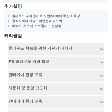
부트캠프와 관련된 추가 안내 및 참고 사항을 제공한다.
추가설명
클라우드 자격 응시료 지원($150)와 쪽집게 특강
현직자와의 기술모의면접과 피드백
이력서, 자소서, 포트폴리오 컨설팅
커리큘럼
교육과정의 커리큘럼 정보를 안내한다.
커리큘럼
클라우드 학습을 위한 기본기 다지기
4대 클라우드 역량 확보
컨테이너 환경 구축
자동화 및 운영 고도화
컨테이너 환경 구축