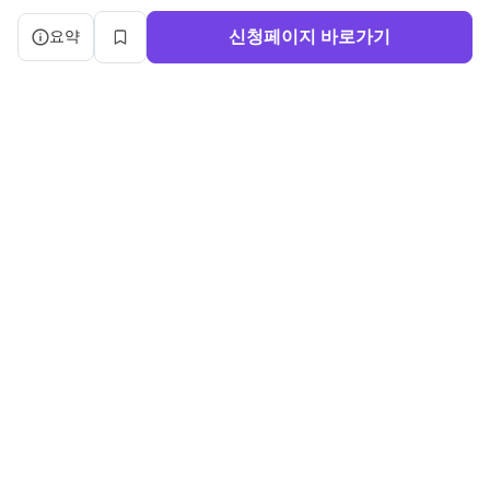
캠프 요약 정보와 상세 도우미, 북마크, 신청 버튼을 제공한다.
신청페이지 바로가기
요약
북마크
서비스 이용약관
ㅣ
개인정보처리방침
ㅣ
교육기관 가입
ㅣ
채용
ㅣ
블로그
내로우게이트 주식회사 ㅣ 대표 정사윤 ㅣ 사업자등록번호 140-86-03750
주소: (04515) 서울특별시 중구 세종대로 91, 3층 ㅣ 문의:
sayun@boottent.com
본 웹사이트 내의 교육과정 및 운영 정보, 디자인 및 화면의 구성, UI를 포
함한 일체의 콘텐츠에 대한
무단 복제, 배포, 가공, 크롤링, 스크래핑 등의 행위는 저작권법, 콘텐츠산
업진흥법 및 부정경쟁방지법 등
관련 법령에 의하여 엄격히 금지됩니다.
Copyright ©2026 Narrowgate ALL RIGHTS RESERVED