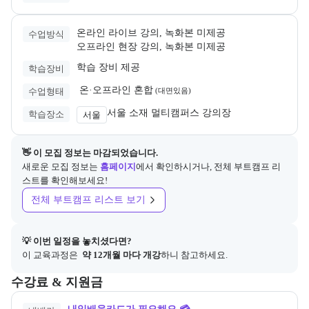
온라인 라이브 강의, 녹화본 미제공
수업방식
오프라인 현장 강의, 녹화본 미제공
학습 장비 제공
학습장비
 온·오프라인 혼합
수업형태
(
대면있음
)
서울 소재 멀티캠퍼스 강의장
학습장소
서울
👋 이 모집 정보는 마감되었습니다.
새로운 모집 정보는
홈페이지
에서 확인하시거나, 전체 부트캠프 리
스트를 확인해보세요!
전체 부트캠프 리스트 보기
💡 이번 일정을 놓치셨다면?
이 교육과정은 
 약 12개월 마다 개강
하니 참고하세요.
교육과정의 비용 및 결제 관련 정보를 안내한다. 필요 시 정부지원 과정
수강료 & 지원금