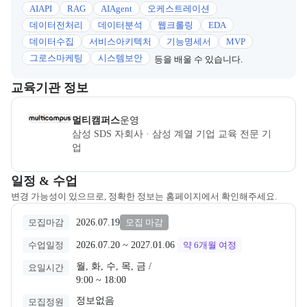
AIAPI
RAG
AIAgent
오케스트레이션
데이터전처리
데이터분석
웹크롤링
EDA
데이터수집
서비스아키텍처
기능명세서
MVP
그로스마케팅
시스템보안
등을 배울 수 있습니다.
이 섹션에서는 부트캠프를 운영하거나 주관하는 회사의 정보를 카드 
교육기관 정보
멀티캠퍼스
은(는) 본 부트캠프의
운영
사로, 상세 소개 페이지로 이
멀티캠퍼스
운영
삼성 SDS 자회사 · 삼성 계열 기업 교육 전문 기
업
교육과정 일정과 모집 상태에 따른 안내를 제공한다.
일정 & 수업
변경 가능성이 있으므로, 정확한 정보는 홈페이지에서 확인해주세요.
2026.07.19
모집마감
모집 마감
2026.07.20
 ~ 
2027.01.06
수업일정
약 6개월
여정
월, 화, 수, 목, 금 /

요일시간
9:00 ~ 18:00
정보없음
모집정원