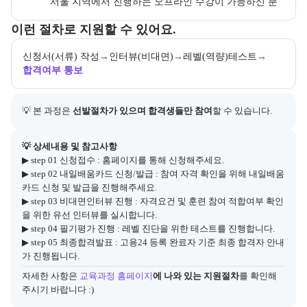
서울 지역에서 진행하는 오프라인 수강이 가능하신 분
교육과정 지원 절차와 참여 조건, 상세 참고사항을 안내한다.
이런 절차로 지원할 수 있어요.
신청서(서류) 작성
→
인터뷰(비대면)
→
레벨(역량)테스트
→
합격여부 통보
💡 본 과정은 
선발절차가 있으며 합격생들만 참여
할 수 있습니다.
아래에는 지원 절차의 상세 설명 및 참고 링크가 포함된다.
💡 상세내용 및 참고사항
▶ step 01 신청접수 : 홈페이지를 통해 신청해주세요.

▶ step 02 내일배움카드 신청/발급 : 참여 자격 확인을 위해 내일배움
카드 신청 및 발급을 진행해주세요.

▶ step 03 비대면인터뷰 진행 : 자격요건 및 훈련 참여 적합여부 확인
을 위한 유선 인터뷰를 실시합니다.

▶ step 04 필기평가 진행 : 레벨 진단을 위한 테스트를 진행합니다.

▶ step 05 최종합격발표 : 고용24 등록 완료자 기준 최종 합격자 안내
가 진행됩니다.
자세한 사항은
교육과정 홈페이지
에 나와 있는 지원절차
를 확인해 
주시기 바랍니다 :)