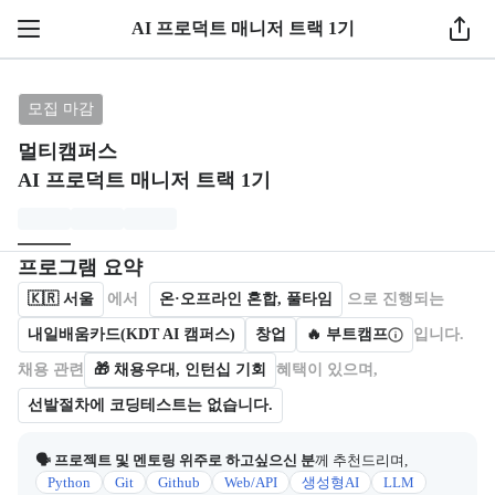
AI 프로덕트 매니저 트랙 1기
브랜드: 멀티캠퍼스, 과정명: AI 프로덕트 매니저 트랙 
모집 마감
멀티캠퍼스
AI 프로덕트 매니저 트랙 1기
모집개요
캠프를 운영하거나 참여하는 회사 정보를 카드 형태로 제공한다.
프로그램 요약
🇰🇷
서울
에서
온·오프라인 혼합, 풀타임
으로 진행되는
내일배움카드(KDT AI 캠퍼스)
창업
🔥 부트캠프
입니다.
채용 관련
🎁
채용우대, 인턴십 기회
혜택이 있으며,
선발절차에 코딩테스트는 없습니다.
🗣 프로젝트 및 멘토링 위주로 하고싶으신 분
께 추천드리며,
Python
Git
Github
Web/API
생성형AI
LLM