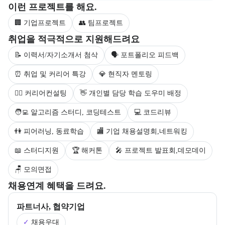
부트캠프 과정에서 진행하는 프로젝트 유형을 안내한다.
이런 프로젝트를 해요.
🏢 기업프로젝트
👥 팀프로젝트
부트캠프 수강생을 대상으로 제공되는 취업 지원 서비스를 안내한다.
취업을 적극적으로 지원해드려요
📝 이력서/자기소개서 첨삭
🗣 포트폴리오 피드백
⏰ 취업 및 커리어 특강
💎 현직자 멘토링
💁‍♀️ 커리어컨설팅
👋 개인별 담당 학습 도우미 배정
🧑‍💻 알고리즘 스터디, 코딩테스트
💻 코드리뷰
👫 피어러닝, 동료학습
🏬 기업 채용설명회,네트워킹
📖 스터디지원
🏆 해커톤
🎤 프로젝트 발표회,데모데이
🪑 모의면접
부트캠프의 채용 연계 기업 정보와 추가 안내 내용을 제공한다.
채용연계 혜택을 드려요.
파트너사, 협약기업
✓
채용우대