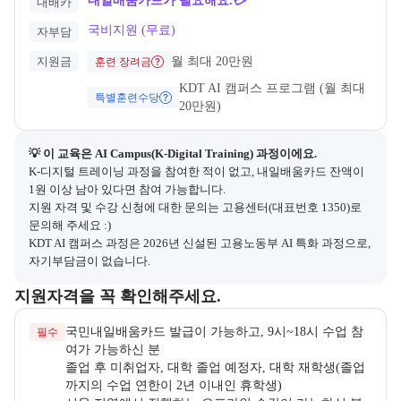
내일배움카드가 필요해요.💳
내배카
국비지원 (무료)
자부담
지원금
월 최대 20만원
훈련 장려금
KDT AI 캠퍼스 프로그램 (월 최대 
특별훈련수당
20만원)
💡 이 교육은 
AI Campus(K-Digital Training)
 과정이에요.
K-디지털 트레이닝 과정을 참여한 적이 없고, 내일배움카드 잔액이 
1원 이상 남아 있다면 참여 가능합니다.

지원 자격 및 수강 신청에 대한 문의는 고용센터(대표번호 1350)로 
문의해 주세요 :)

KDT AI 캠퍼스 과정은 2026년 신설된 고용노동부 AI 특화 과정으로, 
자기부담금이 없습니다.
교육과정 지원 자격과 우대 사항을 각각 묶어서 안내한다.
지원자격을 꼭 확인해주세요.
국민내일배움카드 발급이 가능하고, 9시~18시 수업 참
필수
졸업 후 미취업자, 대학 졸업 예정자, 대학 재학생(졸업