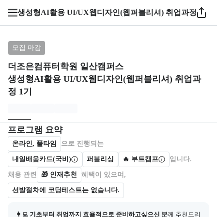
1 / 5
생성형AI활용 UI/UX웹디자인(웹퍼블리셔) 취업과정 1기
브랜드: 더조은컴퓨터학원 일산캠퍼스, 과정명: 생성형A
모집 마감
더조은컴퓨터학원 일산캠퍼스
생성형AI활용 UI/UX웹디자인(웹퍼블리셔) 취업과
정 1기
모집개요
캠프를 운영하거나 참여하는 회사 정보를 카드 형태로 제공한다.
프로그램 요약
온라인, 풀타임
으로 진행되는
내일배움카드(국비)
퍼블리싱
🔥 부트캠프
입니다.
채용 관련
🎁
인재추천
혜택이 있으며,
선발절차에 코딩테스트는 없습니다.
👩‍💻 기초부터 취업까지 효율적으로 준비하고싶으신 분
께 추천드리