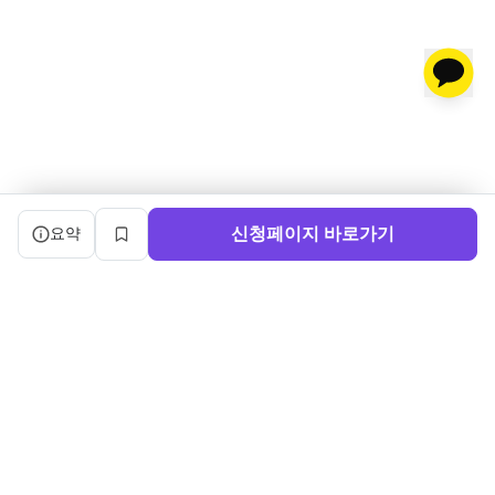
캠프 요약 정보와 상세 도우미, 북마크, 신청 버튼을 제공한다.
신청페이지 바로가기
요약
북마크
서비스 이용약관
ㅣ
개인정보처리방침
ㅣ
교육기관 가입
ㅣ
채용
ㅣ
블로그
내로우게이트 주식회사 ㅣ 대표 정사윤 ㅣ 사업자등록번호 140-86-03750
주소: (04515) 서울특별시 중구 세종대로 91, 3층 ㅣ 문의: