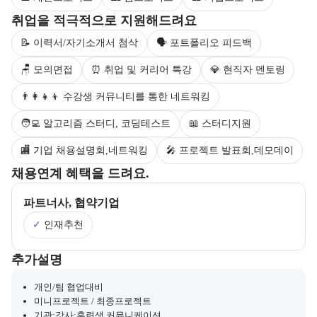
부트캠프 수강생을 대상으로 제공되는 취업 지원 서비스를 안내한다.
취업을 적극적으로 지원해드려요
📝 이력서/자기소개서 첨삭
🗣 포트폴리오 피드백
🪑 모의면접
⏰ 취업 및 커리어 특강
💎 현직자 멘토링
👨‍👩‍👧‍👦 수강생 커뮤니티를 통한 네트워킹
🧑‍💻 알고리즘 스터디, 코딩테스트
📖 스터디지원
🏬 기업 채용설명회,네트워킹
🎤 프로젝트 발표회,데모데이
부트캠프의 채용 연계 기업 정보와 추가 안내 내용을 제공한다.
채용연계 혜택을 드려요.
파트너사, 협약기업
✓
인재추천
부트캠프와 관련된 추가 안내 및 참고 사항을 제공한다.
추가설명
개인/팀 협업대비
미니프로젝트 / 최종프로젝트
기관:강사:훈련생 커뮤니케이션