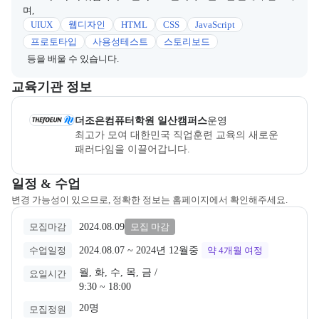
며,
UIUX
웹디자인
HTML
CSS
JavaScript
프로토타입
사용성테스트
스토리보드
등을 배울 수 있습니다.
이 섹션에서는 부트캠프를 운영하거나 주관하는 회사의 정보를 카드 
교육기관 정보
더조은컴퓨터학원 일산캠퍼스
은(는) 본 부트캠프의
운영
사로, 상
더조은컴퓨터학원 일산캠퍼스
운영
최고가 모여 대한민국 직업훈련 교육의 새로운 
패러다임을 이끌어갑니다.
교육과정 일정과 모집 상태에 따른 안내를 제공한다.
일정 & 수업
변경 가능성이 있으므로, 정확한 정보는 홈페이지에서 확인해주세요.
2024.08.09
모집마감
모집 마감
2024.08.07
 ~ 
2024년 12월중
수업일정
약 4개월
여정
월, 화, 수, 목, 금 /

요일시간
9:30 ~ 18:00
20명
모집정원