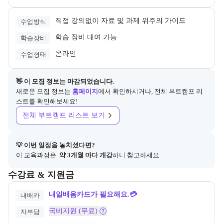
직접 강의없이 자료 및 과제 위주의 가이드
수업방식
학습 장비 대여 가능
학습장비
온라인
수업형태
👋 이 모집 정보는 마감되었습니다.
새로운 모집 정보는
홈페이지
에서 확인하시거나, 전체 부트캠프 리
스트를 확인해보세요!
전체 부트캠프 리스트 보기
💡 이번 일정을 놓치셨다면?
이 교육과정은 
 약 3개월 마다 개강
하니 참고하세요.
교육과정의 비용 및 결제 관련 정보를 안내한다. 필요 시 정부지원 과정
수강료 & 지원금
내일배움카드가 필요해요.💳
내배카
국비지원 (무료)
자부담