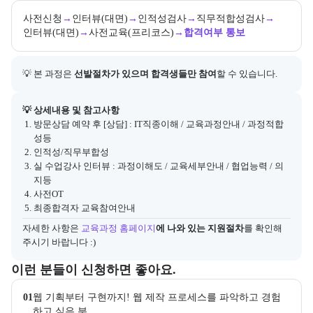
사전신청
→
인터뷰(대면)
→
인적성검사
→
직무적합성검사
→
인터뷰(대면)
→
사전교육(프리코스)
→
합격여부 통보
💡 본 과정은 
선발절차가 있으며 합격생들만 참여
할 수 있습니다.
아래에는 지원 절차의 상세 설명 및 참고 링크가 포함된다.
💡 상세내용 및 참고사항
방문상담 예약 후 [상담] : IT직종이해 / 교육과정안내 / 과정적합
성등
인적성/직무부합성
실 수업강사 인터뷰 : 과정이해도 / 교육세부안내 / 협업능력 / 의
지등
사전OT
최종합격자 교육참여안내
자세한 사항은
교육과정 홈페이지
에 나와 있는 지원절차
를 확인해 
주시기 바랍니다 :)
이 교육과정이 어떤 분들께 추천되는지 항목으로 안내한다. 더보기 버튼
이런 분들이 신청하면 좋아요.
01
웹 기획부터 구현까지! 웹 제작 프로세스를 파악하고 경험
하고 싶은 분