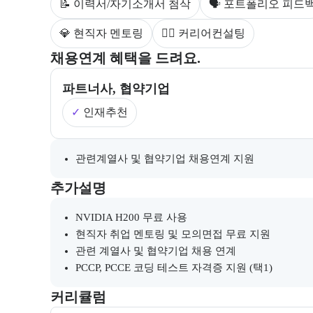
📝 이력서/자기소개서 첨삭
🗣 포트폴리오 피드
💎 현직자 멘토링
💁‍♀️ 커리어컨설팅
부트캠프의 채용 연계 기업 정보와 추가 안내 내용을 
채용연계 혜택을 드려요.
파트너사, 협약기업
✓
인재추천
채용 연계와 관련된 추가 안내 내용을 마크다운 형식으
관련계열사 및 협약기업 채용연계 지원
부트캠프와 관련된 추가 안내 및 참고 사항을 제공한다
추가설명
NVIDIA H200 무료 사용
현직자 취업 멘토링 및 모의면접 무료 지원
관련 계열사 및 협약기업 채용 연계
PCCP, PCCE 코딩 테스트 자격증 지원 (택1)
커리큘럼
교육과정의 커리큘럼 정보를 안내한다.
커리큘럼