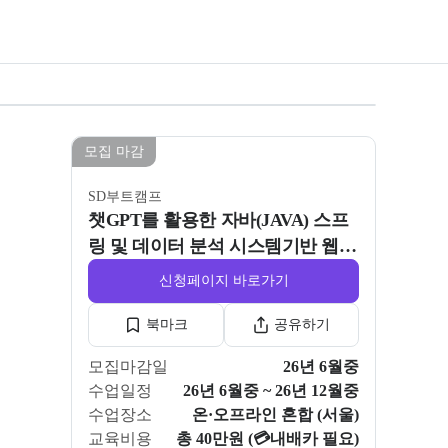
 분석 시스템기반 웹 플랫폼 구축 과정 10기
모집 마감
SD부트캠프
챗GPT를 활용한 자바(JAVA) 스프
링 및 데이터 분석 시스템기반 웹
플랫폼 구축 과정 10기
신청페이지 바로가기
북마크
공유하기
모집마감일
26년 6월중
수업일정
26년 6월중 ~ 26년 12월중
수업장소
온·오프라인 혼합 (서울)
교육비용
총 40만원 (💳내배카 필요)