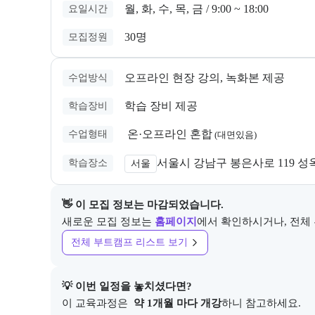
월, 화, 수, 목, 금 / 9:00 ~ 18:00
요일시간
30명
모집정원
오프라인 현장 강의, 녹화본 제공
수업방식
학습 장비 제공
학습장비
 온·오프라인 혼합
수업형태
(
대면있음
)
서울시 강남구 봉은사로 119 성
학습장소
서울
👋 이 모집 정보는 마감되었습니다.
새로운 모집 정보는
홈페이지
에서 확인하시거나, 전체
전체 부트캠프 리스트 보기
💡 이번 일정을 놓치셨다면?
이 교육과정은 
 약 1개월 마다 개강
하니 참고하세요.