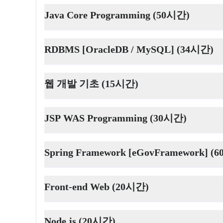
Java Core Programming (50시간)
RDBMS [OracleDB / MySQL] (34시간)
웹 개발 기초 (15시간)
JSP WAS Programming (30시간)
Spring Framework [eGovFramework] (
Front-end Web (20시간)
Node.js (20시간)