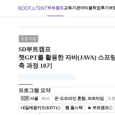
부트캠프
교육기관
아티클
취업후기
부
브랜드: SD부트캠프, 과정명: 챗GP
모집 마감
SD부트캠프
챗GPT를 활용한 자바(JAVA) 스
축 과정 10기
모집개요
캠프를 운영하거나 참여하는 회사 정보를 카드 형태로
프로그램 요약
🇰🇷
서울
에서
온·오프라인 혼합, 파트타임
으로
내일배움카드(KDT)
웹 풀스택
🔥 부트캠프