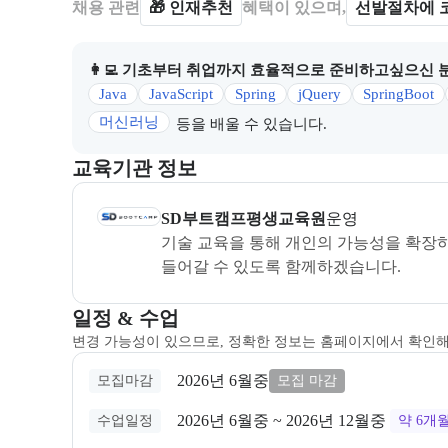
채용 관련
🎁
인재추천
혜택이 있으며,
선발절차에 
👩‍💻 기초부터 취업까지 효율적으로 준비하고싶으신 
Java
JavaScript
Spring
jQuery
SpringBoot
머신러닝
등을 배울 수 있습니다.
이 섹션에서는 부트캠프를 운영하거나 주관하는 회사의
교육기관 정보
SD부트캠프
은(는) 본 부트캠프의
운영
사로, 상세 
SD부트캠프평생교육원
운영
기술 교육을 통해 개인의 가능성을 확장하
들어갈 수 있도록 함께하겠습니다.
교육과정 일정과 모집 상태에 따른 안내를 제공한다.
일정 & 수업
변경 가능성이 있으므로, 정확한 정보는 홈페이지에서 확인
2026년 6월중
모집마감
모집 마감
2026년 6월중
 ~ 
2026년 12월중
수업일정
약 6개