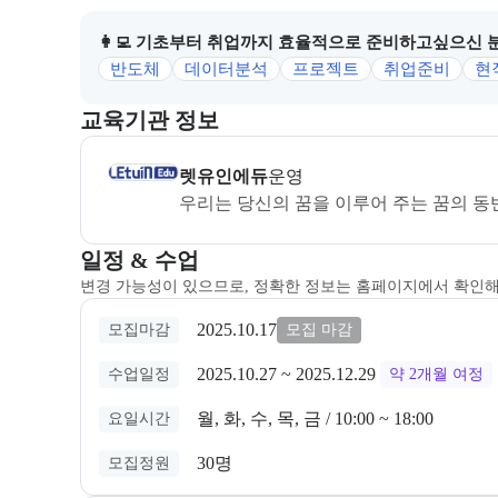
👩‍💻 기초부터 취업까지 효율적으로 준비하고싶으신 
반도체
데이터분석
프로젝트
취업준비
현
이 섹션에서는 부트캠프를 운영하거나 주관하는 회사의
교육기관 정보
렛유인에듀
은(는) 본 부트캠프의
운영
사로, 상세 
렛유인에듀
운영
우리는 당신의 꿈을 이루어 주는 꿈의 동
교육과정 일정과 모집 상태에 따른 안내를 제공한다.
일정 & 수업
변경 가능성이 있으므로, 정확한 정보는 홈페이지에서 확인
2025.10.17
모집마감
모집 마감
2025.10.27
 ~ 
2025.12.29
수업일정
약 2개월
여정
월, 화, 수, 목, 금 / 10:00 ~ 18:00
요일시간
30명
모집정원