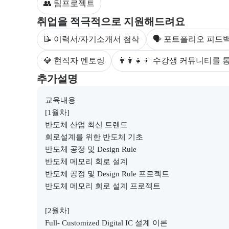
👥 팀프로젝트
부트캠프 수강생을 대상으로 제공되는 취업 지원 서비
취업을 적극적으로 지원해드려요
📝 이력서/자기소개서 첨삭
🗣 포트폴리오 피드
💎 현직자 멘토링
👨‍👩‍👧‍👦 수강생 커뮤니티
부트캠프와 관련된 추가 안내 및 참고 사항을 제공한다
추가설명
교육내용

[1월차]

반도체 산업 최신 트렌드

회로설계를 위한 반도체 기초

반도체 공정 및 Design Rule

반도체 메모리 회로 설계

반도체 공정 및 Design Rule 프로젝트

반도체 메모리 회로 설계 프로젝트
[2월차]

Full- Customized Digital IC 설계 이론
