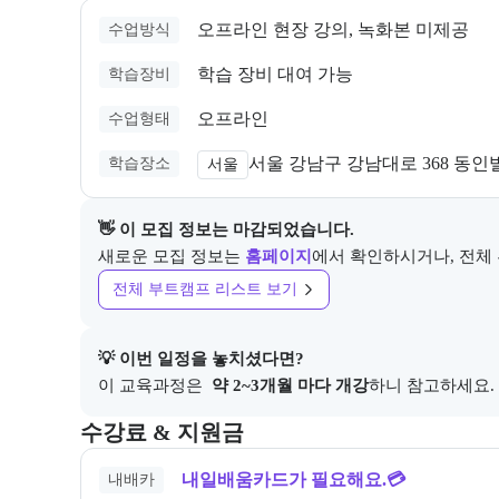
오프라인 현장 강의, 녹화본 미제공
수업방식
학습 장비 대여 가능
학습장비
오프라인
수업형태
서울 강남구 강남대로 368 동인
학습장소
서울
👋 이 모집 정보는 마감되었습니다.
새로운 모집 정보는
홈페이지
에서 확인하시거나, 전체
전체 부트캠프 리스트 보기
💡 이번 일정을 놓치셨다면?
이 교육과정은 
 약 2~3개월 마다 개강
하니 참고하세요.
교육과정의 비용 및 결제 관련 정보를 안내한다. 필요 
수강료 & 지원금
내일배움카드가 필요해요.💳
내배카