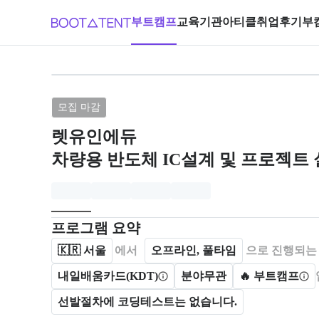
부트캠프
교육기관
아티클
취업후기
부
브랜드: 렛유인에듀 , 과정명: 차량
모집 마감
렛유인에듀
차량용 반도체 IC설계 및 프로젝트
모집개요
캠프를 운영하거나 참여하는 회사 정보를 카드 형태로
프로그램 요약
🇰🇷
서울
에서
오프라인, 풀타임
으로 진행되는
내일배움카드(KDT)
분야무관
🔥 부트캠프
선발절차에 코딩테스트는 없습니다.