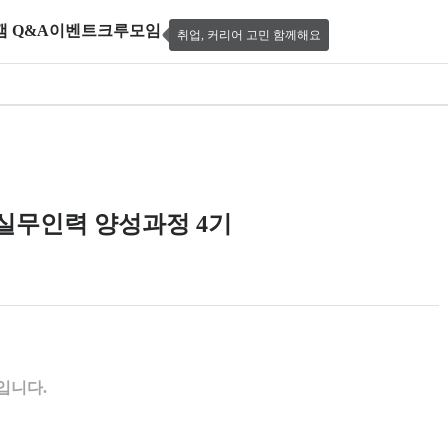
캠 Q&A
이벤트
크루모임
취업, 커리어 고민 함께해요
용 반도체 IC설계 및 프로젝트 실무인력 양
 실무인력 양성과정 4기
 제공한다.
입니다.