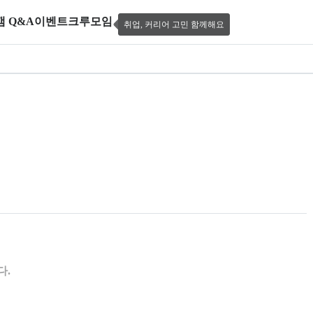
캠 Q&A
이벤트
크루모임
취업, 커리어 고민 함께해요
톤 정글 게임테크랩
 제공한다.
다.