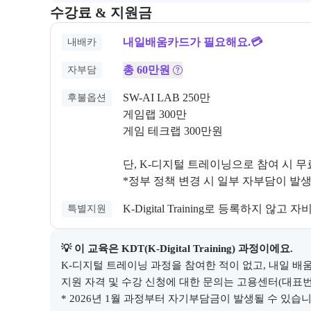
교육과정의 비용 및 결제 관련 정보를 안내한다. 필요 
수강료 & 지원금
내일배움카드가 필요해요.💳
내배카
총 60만원
자부담
SW-AI LAB 250만

후불옵션
게임랩 300만

게임 테크랩 300만원

단, K-디지털 트레이닝으로 참여 시 무료
*정부 정책 변경 시 일부 자부담이 발생
K-Digital Training로 등록하지 
특별지원
💡 이 교육은 
KDT(K-Digital Training)
 과정이에요.
K-디지털 트레이닝 과정을 참여한 적이 없고, 내일 배움
지원 자격 및 수강 신청에 대한 문의는 고용센터(대표번호 1
* 2026년 1월 과정부터 자기부담금이 발생될 수 있습니다