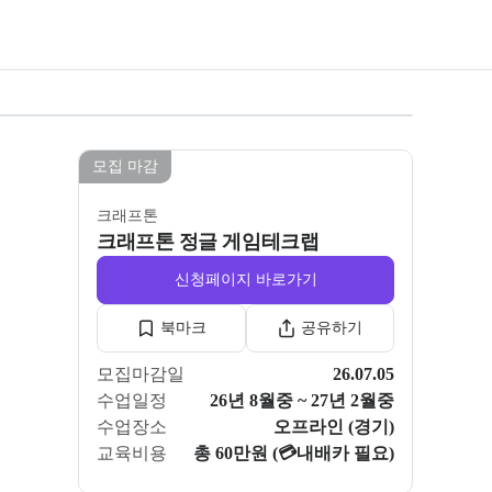
모든 사진 보기
모집 마감
크래프톤
크래프톤 정글 게임테크랩
신청페이지 바로가기
북마크
공유하기
모집마감일
26.07.05
수업일정
26년 8월중 ~ 27년 2월중
수업장소
오프라인 (경기)
교육비용
총 60만원 (💳내배카 필요)