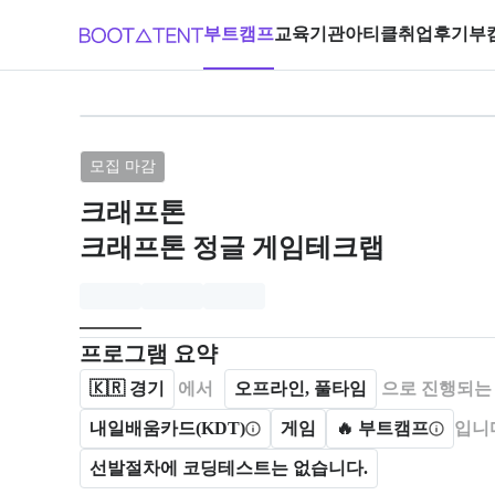
부트캠프
교육기관
아티클
취업후기
부
브랜드: 크래프톤, 과정명: 크래프
모집 마감
크래프톤
크래프톤 정글 게임테크랩
모집개요
캠프를 운영하거나 참여하는 회사 정보를 카드 형태로
프로그램 요약
🇰🇷
경기
에서
오프라인, 풀타임
으로 진행되는
내일배움카드(KDT)
게임
🔥 부트캠프
입니
선발절차에 코딩테스트는 없습니다.