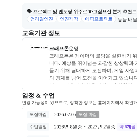
🗣 프로젝트 및 멘토링 위주로 하고싶으신 분
께 추천드
언리얼엔진
엔진제작
에픽프로젝트
등을 배울
이 섹션에서는 부트캠프를 운영하거나 주관하는 회사의
교육기관 정보
크래프톤
은(는) 본 부트캠프의
운영
사로, 상세 소
크래프톤
운영
크래프톤은 게이머의 로망을 실현하기 위
니다. 예상을 뛰어넘는 과감한 상상력과 기
들기 위해 담대하게 도전하며, 게임 사업
의 경계를 넘어 도전을 이어가고 있습니
식으로 사회적 책임을 다하고자 실천하고 
인재 양성을 위해 설계·건립된 시설입니다. 
교육과정 일정과 모집 상태에 따른 안내를 제공한다.
일정 & 수업
축 성장 커리큘럼을 통해 미래의 기술 인
변경 가능성이 있으므로, 정확한 정보는 홈페이지에서 확인
2026.07.05
모집마감
모집 마감
2026년 8월중
 ~ 
2027년 2월중
수업일정
약 6개월