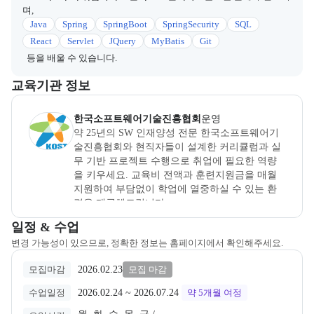
며,
Java
Spring
SpringBoot
SpringSecurity
SQL
React
Servlet
JQuery
MyBatis
Git
등을 배울 수 있습니다.
이 섹션에서는 부트캠프를 운영하거나 주관하는 회사의 정보를 카드 
교육기관 정보
한국소프트웨어기술진흥협회
은(는) 본 부트캠프의
운영
사로, 상세
한국소프트웨어기술진흥협회
운영
약 25년의 SW 인재양성 전문 한국소프트웨어기
술진흥협회와 현직자들이 설계한 커리큘럼과 실
무 기반 프로젝트 수행으로 취업에 필요한 역량
을 키우세요. 교육비 전액과 훈련지원금을 매월 
지원하여 부담없이 학업에 열중하실 수 있는 환
경을 제공해드립니다.
교육과정 일정과 모집 상태에 따른 안내를 제공한다.
일정 & 수업
변경 가능성이 있으므로, 정확한 정보는 홈페이지에서 확인해주세요.
2026.02.23
모집마감
모집 마감
2026.02.24
 ~ 
2026.07.24
수업일정
약 5개월
여정