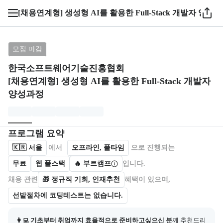
1 / 5
[채용연계형] 생성형 AI를 활용한 Full-Stack 개발자 양성
브랜드: 한국소프트웨어기술진흥협회, 과정명: [채용연계형]
모집 마감
한국소프트웨어기술진흥협회
[채용연계형] 생성형 AI를 활용한 Full-Stack 개발자
양성과정
모집개요
캠프를 운영하거나 참여하는 회사 정보를 카드 형태로 제공한다.
프로그램 요약
🇰🇷
서울
에서
오프라인, 풀타임
으로 진행되는
무료
웹 풀스택
🔥 부트캠프
입니다.
채용 관련
🎁
정규직 기회, 인재추천
혜택이 있으며,
선발절차에 코딩테스트는 없습니다.
👩‍💻 기초부터 취업까지 효율적으로 준비하고싶으신 분
께 추천드리