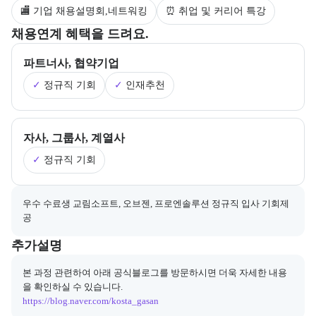
🏬 기업 채용설명회,네트워킹
⏰ 취업 및 커리어 특강
부트캠프의 채용 연계 기업 정보와 추가 안내 내용을 제공한다.
채용연계 혜택을 드려요.
파트너사, 협약기업
✓
정규직 기회
✓
인재추천
자사, 그룹사, 계열사
✓
정규직 기회
채용 연계와 관련된 추가 안내 내용을 마크다운 형식으로 제공한다.
우수 수료생 교림소프트, 오브젠, 프로엔솔루션 정규직 입사 기회제
공
부트캠프와 관련된 추가 안내 및 참고 사항을 제공한다.
추가설명
본 과정 관련하여 아래 공식블로그를 방문하시면 더욱 자세한 내용
https://blog.naver.com/kosta_gasan