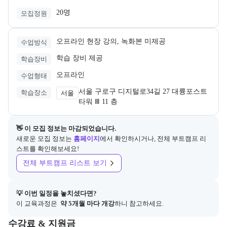
✔ 실무 중심 교육 + 최신 취업 트렌드 반영 = 곧
20명
모집정원
바로 취업 가능!​

기술이 곧 경쟁력입니다.

오프라인 현장 강의, 녹화본 미제공
수업방식
인공지능이 바꾸는 세상, 한국직업전문학교에서 
학습 장비 제공
먼저 앞서가세요!​

학습장비
오프라인
수업형태
💡 지금이 바로 시작할 때입니다.

✔ 기초부터 취업까지 완성 코스

서울 구로구 디지털로34길 27 대륭포스트
학습장소
서울
✔ 현재 최고의 AI 관련 직무 희망자

타워 Ⅲ 11 층
✔ 수 많은 데이터 처리 희망자

✔ 기업체와 교육의 하모니​

👋 이 모집 정보는 마감되었습니다.
✔ 국민내일배움카드 소지자 수강료 0원

새로운 모집 정보는
홈페이지
에서 확인하시거나, 전체 부트캠프 리
스트를 확인해보세요!
✅문의 전화 : 02-6959-3647

✅홈페이지 : http://koreavc.or.kr

전체 부트캠프 리스트 보기
✅카톡ID : koreavc

다양한 국비 무료 교육 상담 및 접수는 아래의 링
💡 이번 일정을 놓치셨다면?
크로 보내주세요.

이 교육과정은 
 약 5개월 마다 개강
하니 참고하세요.
https://forms.gle/73KSwQ8CyrgtF3rr8

교육과정의 비용 및 결제 관련 정보를 안내한다. 필요 시 정부지원 과정
수강료 & 지원금