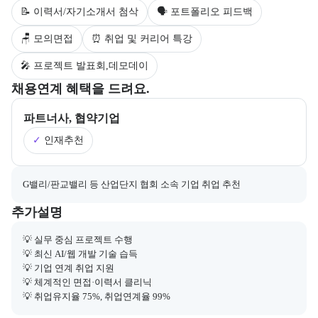
📝 이력서/자기소개서 첨삭
🗣 포트폴리오 피드백
🪑 모의면접
⏰ 취업 및 커리어 특강
🎤 프로젝트 발표회,데모데이
부트캠프의 채용 연계 기업 정보와 추가 안내 내용을 제공한다.
채용연계 혜택을 드려요.
파트너사, 협약기업
✓
인재추천
채용 연계와 관련된 추가 안내 내용을 마크다운 형식으로 제공한다.
G밸리/판교밸리 등 산업단지 협회 소속 기업 취업 추천
부트캠프와 관련된 추가 안내 및 참고 사항을 제공한다.
추가설명
💡 실무 중심 프로젝트 수행

💡 최신 AI/웹 개발 기술 습득

💡 기업 연계 취업 지원

💡 체계적인 면접·이력서 클리닉

💡 취업유지율 75%, 취업연계율 99%