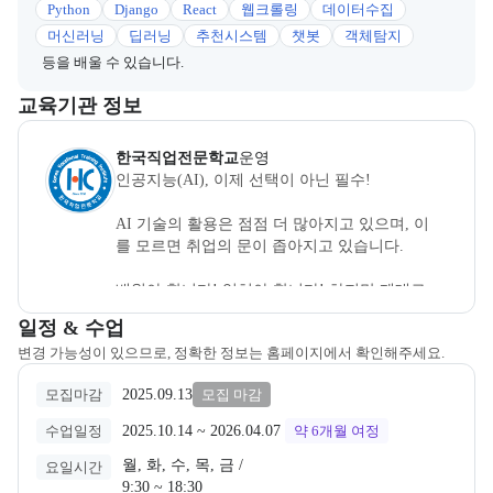
Python
Django
React
웹크롤링
데이터수집
머신러닝
딥러닝
추천시스템
챗봇
객체탐지
등을 배울 수 있습니다.
이 섹션에서는 부트캠프를 운영하거나 주관하는 회사의 정보를 카드 
교육기관 정보
한국직업전문학교
은(는) 본 부트캠프의
운영
사로, 상세 소개 페이
한국직업전문학교
운영
인공지능(AI), 이제 선택이 아닌 필수!

AI 기술의 활용은 점점 더 많아지고 있으며, 이
를 모르면 취업의 문이 좁아지고 있습니다.

배워야 합니다! 익혀야 합니다! 하지만 제대로 
가르치는 곳에서 배워야 쉽고 빠르게 실력을 쌓
교육과정 일정과 모집 상태에 따른 안내를 제공한다.
일정 & 수업
을 수 있습니다.​

변경 가능성이 있으므로, 정확한 정보는 홈페이지에서 확인해주세요.
왜 한국직업전문학교인가?

2025.09.13
모집마감
모집 마감
✔ 25년 이상의 현장 실무 & 강의 경력을 갖춘 강
2025.10.14
 ~ 
2026.04.07
수업일정
약 6개월
여정
사진!

월, 화, 수, 목, 금 /

✔ 27년 이상 직업교육과 맞춤형 취업을 해온 실
요일시간
9:30 ~ 18:30
무진과 직업상담사 1급 보유!
