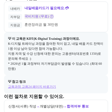
💯취업, 준비가 아니라 완성이 되다. 한국직업전
문학교
내일배움카드가 필요해요.💳
내배카
국비지원 (무료)
자부담
훈련장려금 월 30만원
지원금
💡 이 교육은 
KDT(K-Digital Training)
 과정이에요.
K-디지털 트레이닝 과정을 참여한 적이 없고, 내일 배움 카드 잔액이 
1원 이상 남아 있다면 참여 가능합니다.

지원 자격 및 수강 신청에 대한 문의는 고용센터(대표번호 1350)로 
문의해 주세요 :)

* 2026년 1월 과정부터 자기부담금이 발생될 수 있습니다. (최대 60
만원)
💡 참고 링크
교육과정 고용24 페이지 바로가기
교육과정 지원 절차와 참여 조건, 상세 참고사항을 안내한다.
이런 절차로 지원할 수 있어요.
신청서(서류) 작성
→
개별상담(대면)
→
합격여부 통보