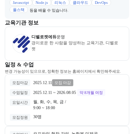
Javascript
Node.js
리눅스
클라우드
DevOps
풀스택
등을 배울 수 있습니다.
이 섹션에서는 부트캠프를 운영하거나 주관하는 회사의 정보를 카드 
교육기관 정보
경일게임IT아카데미
은(는) 본 부트캠프의
운영
사로, 상세 소개 페
디벨로켓에듀
운영
경이로운 한 사람을 양성하는 교육기관, 디벨로
켓
교육과정 일정과 모집 상태에 따른 안내를 제공한다.
일정 & 수업
변경 가능성이 있으므로, 정확한 정보는 홈페이지에서 확인해주세요.
2025.12.11
모집마감
모집 마감
2025.12.11
 ~ 
2026.08.05
수업일정
약 8개월
여정
월, 화, 수, 목, 금 /

요일시간
9:00 ~ 18:00
30명
모집정원
오프라인 현장 강의, 녹화본 미제공