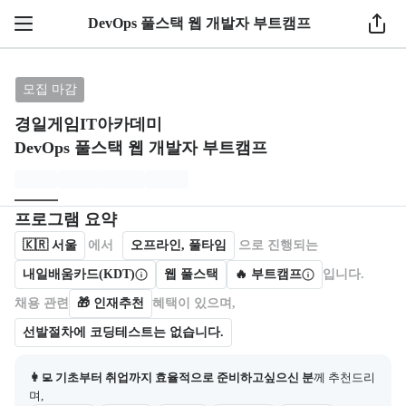
1 / 5
DevOps 풀스택 웹 개발자 부트캠프
브랜드: 경일게임IT아카데미, 과정명: DevOps 풀스
모집 마감
경일게임IT아카데미
DevOps 풀스택 웹 개발자 부트캠프
모집개요
캠프를 운영하거나 참여하는 회사 정보를 카드 형태로 제공한다.
프로그램 요약
🇰🇷
서울
에서
오프라인, 풀타임
으로 진행되는
내일배움카드(KDT)
웹 풀스택
🔥 부트캠프
입니다.
채용 관련
🎁
인재추천
혜택이 있으며,
선발절차에 코딩테스트는 없습니다.
👩‍💻 기초부터 취업까지 효율적으로 준비하고싶으신 분
께 추천드리
며,