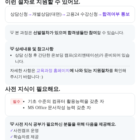
교육과정 지원 절차와 참여 조건, 상세 참고사항을 안내한다.
이런 절차로 지원할 수 있어요.
상담신청
→
개별상담(대면)
→
고용24 수강신청
→
합격여부 통보
💡 본 과정은 
선발절차가 있으며 합격생들만 참여
할 수 있습니다.
아래에는 지원 절차의 상세 설명 및 참고 링크가 포함된다.
💡 상세내용 및 참고사항
상담 신청 후 간단한 온보딩 캠프(오리엔테이션)가 준비되어 있습
니다.
자세한 사항은
교육과정 홈페이지
에 나와 있는 지원절차
를 확인해 
주시기 바랍니다 :)
수강 전 준비하면 좋은 필수 및 권장 사전 지식과, 사전 학습 자료 제공
사전 지식이 필요해요.
기초 수준의 컴퓨터 활용능력을 갖춘 자
필수
MS Office 문서작성 능력 갖춘 자
사전 지식 공부가 필요한 수강생을 위해 제공되는 자료 목록이다.
💡 사전 지식 공부가 필요하신 분들을 위해 다음을 제공해요.
✓
사전캠프 운영
✓
학습자료 제공