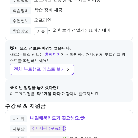
수업방식
학습 장비 제공
학습장비
오프라인
수업형태
서울 천호역 경일게임IT아카데미 
학습장소
서울
👋 이 모집 정보는 마감되었습니다.
새로운 모집 정보는
홈페이지
에서 확인하시거나, 전체 부트캠프 리
스트를 확인해보세요!
전체 부트캠프 리스트 보기
💡 이번 일정을 놓치셨다면?
이 교육과정은 
 약 3개월 마다 개강
하니 참고하세요.
교육과정의 비용 및 결제 관련 정보를 안내한다. 필요 시 정부지원 과정
수강료 & 지원금
내일배움카드가 필요해요.💳
내배카
국비지원 (무료)
자부담