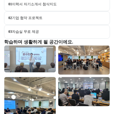
01
이력서 자기소개서 첨삭지도
02
기업 협약 프로젝트
03
자습실 무료 제공
부트캠프 교육 환경 사진을 목록으로 보여준다.
학습하며 생활하게 될 공간이에요.
교육 환경 사진 목록