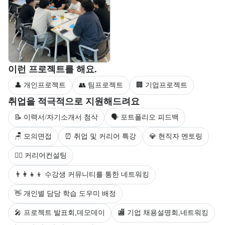
부트캠프 과정에서 진행하는 프로젝트 유형을 안내한다.
이런 프로젝트를 해요.
👤 개인프로젝트
👥 팀프로젝트
🏢 기업프로젝트
부트캠프 수강생을 대상으로 제공되는 취업 지원 서비스를 안내한다.
취업을 적극적으로 지원해드려요
📝 이력서/자기소개서 첨삭
🗣 포트폴리오 피드백
🪑 모의면접
⏰ 취업 및 커리어 특강
💎 현직자 멘토링
💁‍♀️ 커리어컨설팅
👨‍👩‍👧‍👦 수강생 커뮤니티를 통한 네트워킹
👋 개인별 담당 학습 도우미 배정
🎤 프로젝트 발표회,데모데이
🏬 기업 채용설명회,네트워킹