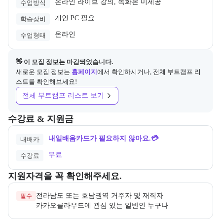
온라인 라이브 강의, 녹화본 미제공
수업방식
개인 PC 필요
학습장비
온라인
수업형태
👋 이 모집 정보는 마감되었습니다.
새로운 모집 정보는
홈페이지
에서 확인하시거나, 전체 부트캠프 리
스트를 확인해보세요!
전체 부트캠프 리스트 보기
교육과정의 비용 및 결제 관련 정보를 안내한다. 필요 시 정부지원 과정
수강료 & 지원금
내일배움카드가 필요하지 않아요.💳
내배카
무료
수강료
교육과정 지원 자격과 우대 사항을 각각 묶어서 안내한다.
지원자격을 꼭 확인해주세요.
필수
카카오클라우드에 관심 있는 일반인 누구나