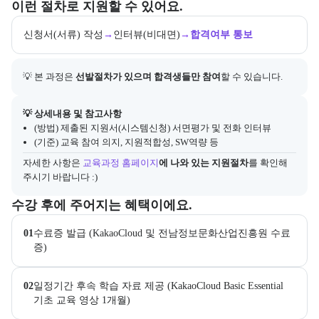
교육과정 지원 절차와 참여 조건, 상세 참고사항을 안내한다.
이런 절차로 지원할 수 있어요.
신청서(서류) 작성
→
인터뷰(비대면)
→
합격여부 통보
💡 본 과정은 
선발절차가 있으며 합격생들만 참여
할 수 있습니다.
아래에는 지원 절차의 상세 설명 및 참고 링크가 포함된다.
💡 상세내용 및 참고사항
(방법) 제출된 지원서(시스템신청) 서면평가 및 전화 인터뷰
(기준) 교육 참여 의지, 지원적합성, SW역량 등
자세한 사항은
교육과정 홈페이지
에 나와 있는 지원절차
를 확인해 
주시기 바랍니다 :)
교육과정 수강 시 제공되는 혜택 목록을 안내한다.
수강 후에 주어지는 혜택이에요.
01
수료증 발급 (KakaoCloud 및 전남정보문화산업진흥원 수료
증)
02
일정기간 후속 학습 자료 제공 (KakaoCloud Basic Essential 
기초 교육 영상 1개월)