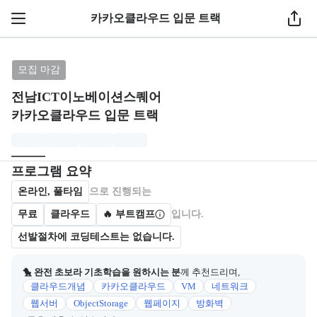
카카오클라우드 입문 트랙
브랜드: 전남ICT이노베이션스퀘어, 과정명: 카카오클
모집 마감
전남ICT이노베이션스퀘어
카카오클라우드 입문 트랙
모집개요
캠프를 운영하거나 참여하는 회사 정보를 카드 형태로 제공한다.
프로그램 요약
온라인, 풀타임
으로 진행되는
무료
클라우드
🔥 부트캠프
입니다.
선발절차에 코딩테스트는 없습니다.
🐤 완전 초보라 기초학습을 원하시는 분
께 추천드리며,
클라우드개념
카카오클라우드
VM
네트워크
웹서버
ObjectStorage
웹페이지
방화벽