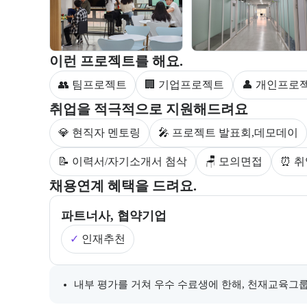
부트캠프 과정에서 진행하는 프로젝트 유형을 안내한
이런 프로젝트를 해요.
👥 팀프로젝트
🏢 기업프로젝트
👤 개인프로
부트캠프 수강생을 대상으로 제공되는 취업 지원 서비
취업을 적극적으로 지원해드려요
💎 현직자 멘토링
🎤 프로젝트 발표회,데모데이
📝 이력서/자기소개서 첨삭
🪑 모의면접
⏰ 취
부트캠프의 채용 연계 기업 정보와 추가 안내 내용을 
채용연계 혜택을 드려요.
파트너사, 협약기업
✓
인재추천
채용 연계와 관련된 추가 안내 내용을 마크다운 형식으
내부 평가를 거쳐 우수 수료생에 한해, 천재교육그룹