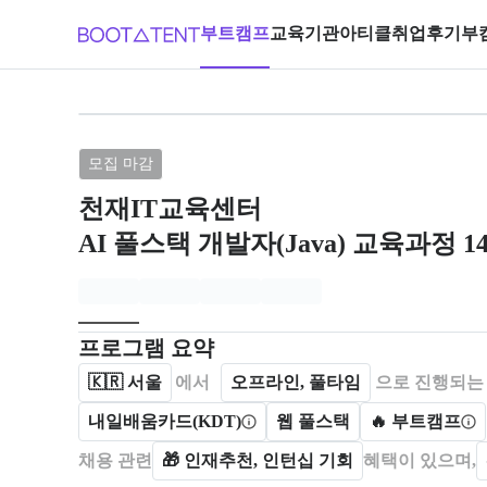
부트캠프
교육기관
아티클
취업후기
부
브랜드: 천재IT교육센터, 과정명: AI
모집 마감
천재IT교육센터
AI 풀스택 개발자(Java) 교육과정 1
모집개요
캠프를 운영하거나 참여하는 회사 정보를 카드 형태로
프로그램 요약
🇰🇷
서울
에서
오프라인, 풀타임
으로 진행되는
내일배움카드(KDT)
웹 풀스택
🔥 부트캠프
채용 관련
🎁
인재추천, 인턴십 기회
혜택이 있으며,