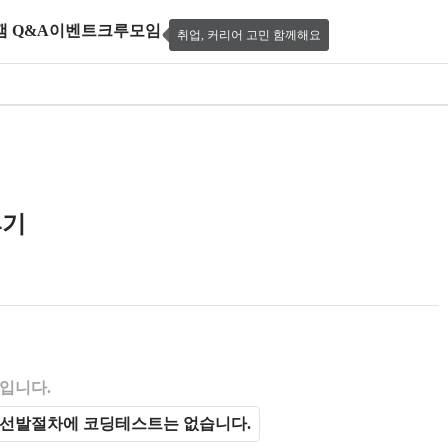
캠 Q&A
이벤트
크루모임
취업, 커리어 고민 함께해요
 풀스택 개발자(Java) 교육과정 14기
4기
 제공한다.
입니다.
선발절차에 코딩테스트는 없습니다.