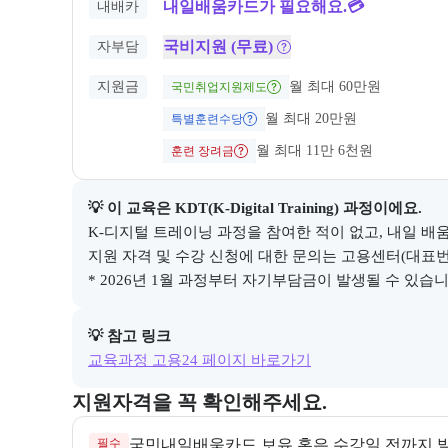
내일배움카드가 필요해요.💳
내배카
국비지원 (무료)
자부담
지원금
월 최대 60만원
국민취업지원제도
월 최대 20만원
특별훈련수당
월 최대 11만 6천원
훈련 장려금
💡 이 교육은 
KDT(K-Digital Training)
 과정이에요.
K-디지털 트레이닝 과정을 참여한 적이 없고, 내일 배움
지원 자격 및 수강 신청에 대한 문의는 고용센터(대표번호 1
* 2026년 1월 과정부터 자기부담금이 발생될 수 있습니다
💡 참고 링크
교육과정 고용24 페이지 바로가기
교육과정 지원 자격과 우대 사항을 각각 묶어서 안내한
지원자격을 꼭 확인해주세요.
필수