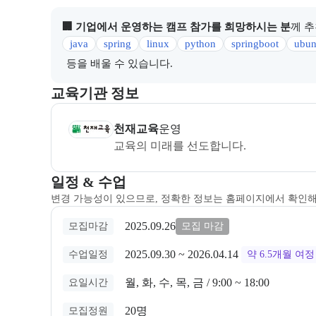
🏢 기업에서 운영하는 캠프 참가를 희망하시는 분
께 
java
spring
linux
python
springboot
ubun
등을 배울 수 있습니다.
이 섹션에서는 부트캠프를 운영하거나 주관하는 회사의
교육기관 정보
(주)천재교육
은(는) 본 부트캠프의
운영
사로, 상세
천재교육
운영
교육의 미래를 선도합니다.
교육과정 일정과 모집 상태에 따른 안내를 제공한다.
일정 & 수업
변경 가능성이 있으므로, 정확한 정보는 홈페이지에서 확인
2025.09.26
모집마감
모집 마감
2025.09.30
 ~ 
2026.04.14
수업일정
약 6.5개월
여정
월, 화, 수, 목, 금 / 9:00 ~ 18:00
요일시간
20명
모집정원