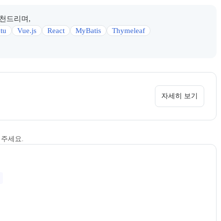
추천드리며,
tu
Vue.js
React
MyBatis
Thymeleaf
 정보를 카드 형태로 안내한다.
 소개 페이지로 이동할 수 있다.
자세히 보기
해주세요.